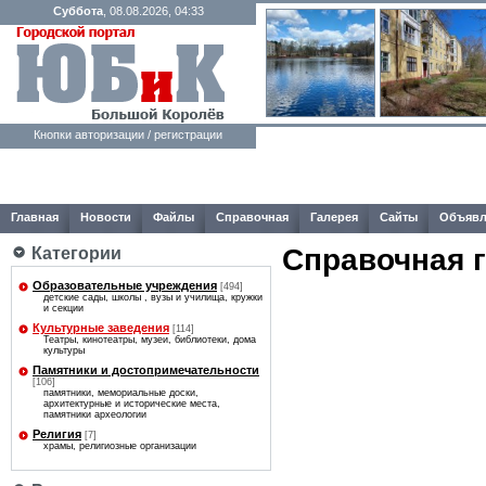
Суббота
, 08.08.2026, 04:33
Кнопки авторизации / регистрации
Главная
Новости
Файлы
Справочная
Галерея
Сайты
Объявл
Справочная 
Категории
Образовательные учреждения
[494]
детские сады, школы , вузы и училища, кружки
и секции
Культурные заведения
[114]
Театры, кинотеатры, музеи, библиотеки, дома
культуры
Памятники и достопримечательности
[106]
памятники, мемориальные доски,
архитектурные и исторические места,
памятники археологии
Религия
[7]
храмы, религиозные организации