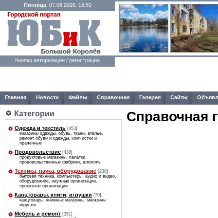
Пятница
, 07.08.2026, 18:50
Кнопки авторизации / регистрации
Главная
Новости
Файлы
Справочная
Галерея
Сайты
Объявл
Справочная 
Категории
Одежда и текстиль
[453]
магазины одежды, обувь, ткани, ателье,
ремонт обуви и одежды, химчистки и
прачечные
Продовольствие
[438]
продуктовые магазины, палатки,
продовольственные фабрики, алкоголь
Техника, наука, оборудование
[230]
бытовая техника, компьютеры, аудио и видео,
оборудование, научные организации,
проектные организации
Канцтовары, книги, игрушки
[70]
канцтовары, книжные магазины, магазины
игрушек
Мебель и ремонт
[351]