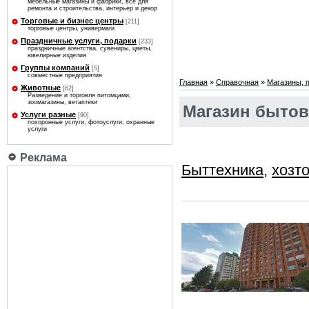
мебельные магазины и фабрики, все для
ремонта и строительства, интерьер и декор
Торговые и бизнес центры
[211]
торговые центры, универмаги
Праздничные услуги, подарки
[233]
праздничные агентства, сувениры, цветы,
ювелирные изделия
Группы компаний
[5]
совместные предприятия
Главная
»
Справочная
»
Магазины, 
Животные
[62]
Разведение и торговля питомцами,
зоомагазины, ветаптеки
Магазин бытов
Услуги разные
[90]
похоронные услуги, фотоуслуги, охранные
услуги
Реклама
Быттехника
,
хозт