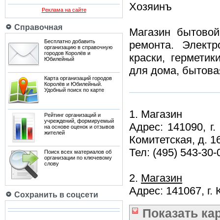
Хозяинъ
Реклама на сайте
Справочная
Магазин бытовой
Бесплатно добавить
ремонта. Электр
организацию в справочную
городов Королёв и
краски, герметик
Юбилейный
для дома, бытовая
Карта организаций городов
Королёв и Юбилейный.
Удобный поиск по карте
1. Магазин
Рейтинг организаций и
учреждений, формируемый
Адрес: 141090, г
на основе оценок и отзывов
жителей
Комитетская, д. 1
Тел: (495) 543-30-
Поиск всех материалов об
организации по ключевому
слову
2.
Магазин
Адрес: 141067, г.
Сохранить в соцсети
Показать
ка