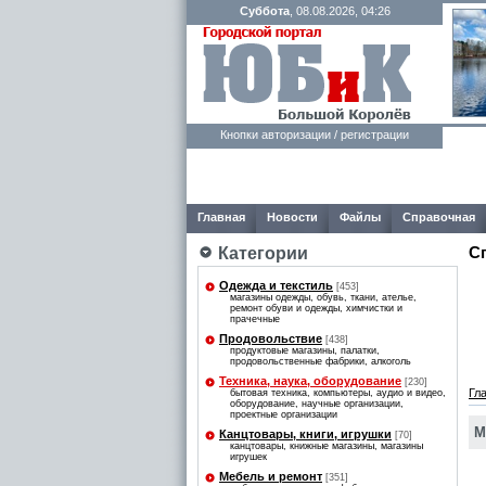
Суббота
, 08.08.2026, 04:26
Кнопки авторизации / регистрации
Главная
Новости
Файлы
Справочная
С
Категории
Одежда и текстиль
[453]
магазины одежды, обувь, ткани, ателье,
ремонт обуви и одежды, химчистки и
прачечные
Продовольствие
[438]
продуктовые магазины, палатки,
продовольственные фабрики, алкоголь
Техника, наука, оборудование
[230]
Гл
бытовая техника, компьютеры, аудио и видео,
оборудование, научные организации,
проектные организации
М
Канцтовары, книги, игрушки
[70]
канцтовары, книжные магазины, магазины
игрушек
Мебель и ремонт
[351]