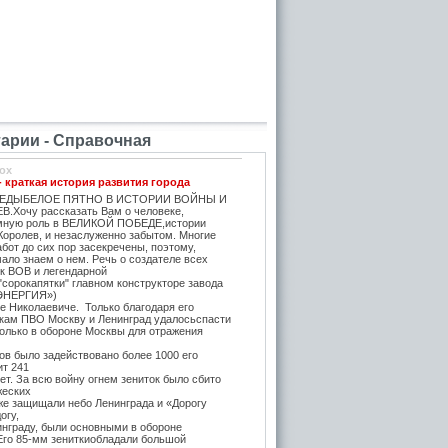
рии - Справочная
ox
- краткая история развития города
ЕДЫБЕЛОЕ ПЯТНО В ИСТОРИИ ВОЙНЫ И
.Хочу рассказать Вам о человеке,
мную роль в ВЕЛИКОЙ ПОБЕДЕ,истории
Королев, и незаслуженно забытом. Многие
бот до сих пор засекречены, поэтому,
ало знаем о нем. Речь о создателе всех
ок ВОВ и легендарной
"сорокапятки" главном конструкторе завода
ЭНЕРГИЯ»)
е Николаевиче. Только благодаря его
икам ПВО Москву и Ленинград удалосьспасти
Только в обороне Москвы для отражения
в было задействовано более 1000 его
ит 241
т. За всю войну огнем зениток было сбито
жеских
же защищали небо Ленинграда и «Дорогу
огу,
инграду, были основными в обороне
 Его 85-мм зениткиобладали большой