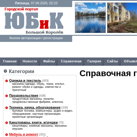
Пятница
, 07.08.2026, 02:23
Кнопки авторизации / регистрации
Главная
Новости
Файлы
Справочная
Галерея
Сайты
Объявл
Справочная 
Категории
Одежда и текстиль
[453]
магазины одежды, обувь, ткани, ателье,
ремонт обуви и одежды, химчистки и
прачечные
Продовольствие
[438]
продуктовые магазины, палатки,
продовольственные фабрики, алкоголь
Техника, наука, оборудование
[230]
бытовая техника, компьютеры, аудио и видео,
оборудование, научные организации,
проектные организации
Канцтовары, книги, игрушки
[70]
канцтовары, книжные магазины, магазины
игрушек
Мебель и ремонт
[351]