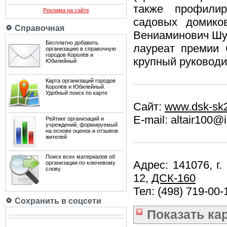
также профилир
Реклама на сайте
садовых домико
Справочная
Вениаминович Шум
Бесплатно добавить
лауреат премии 
организацию в справочную
городов Королёв и
крупный руководи
Юбилейный
Карта организаций городов
Королёв и Юбилейный.
Удобный поиск по карте
Сайт:
www.dsk-sk2
E-mail: altair100@
Рейтинг организаций и
учреждений, формируемый
на основе оценок и отзывов
жителей
Поиск всех материалов об
Адрес: 141076, г
организации по ключевому
слову
12,
ДСК-160
Тел: (498) 719-00-
Сохранить в соцсети
Показать
ка