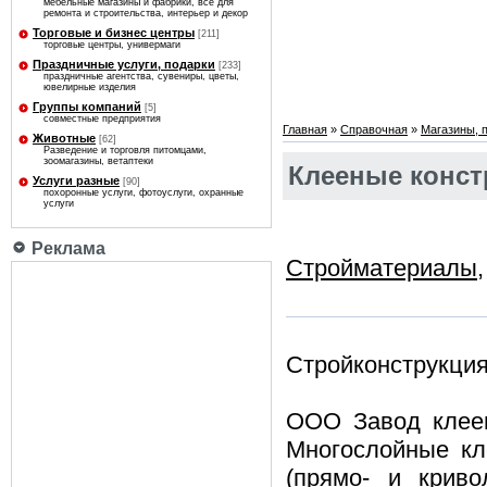
мебельные магазины и фабрики, все для
ремонта и строительства, интерьер и декор
Торговые и бизнес центры
[211]
торговые центры, универмаги
Праздничные услуги, подарки
[233]
праздничные агентства, сувениры, цветы,
ювелирные изделия
Группы компаний
[5]
совместные предприятия
Главная
»
Справочная
»
Магазины, 
Животные
[62]
Разведение и торговля питомцами,
зоомагазины, ветаптеки
Клееные конст
Услуги разные
[90]
похоронные услуги, фотоуслуги, охранные
услуги
Реклама
Стройматериалы
Стройконструкци
ООО Завод клеен
Многослойные кл
(прямо- и криво