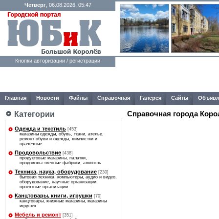
Четверг
, 06.08.2026, 05:47
Кнопки авторизации / регистрации
Главная
Новости
Файлы
Справочная
Галерея
Сайты
Объявл
Справочная города Коро
Категории
Одежда и текстиль
[453]
магазины одежды, обувь, ткани, ателье,
ремонт обуви и одежды, химчистки и
прачечные
Продовольствие
[438]
продуктовые магазины, палатки,
продовольственные фабрики, алкоголь
Техника, наука, оборудование
[230]
бытовая техника, компьютеры, аудио и видео,
оборудование, научные организации,
проектные организации
Канцтовары, книги, игрушки
[70]
канцтовары, книжные магазины, магазины
игрушек
Мебель и ремонт
[351]