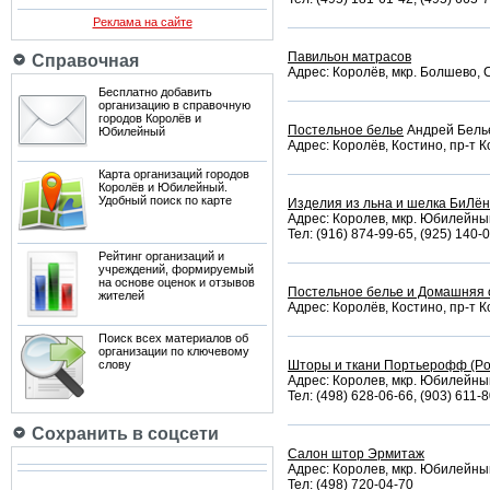
Реклама на сайте
Павильон матрасов
Справочная
Адрес: Королёв, мкр. Болшево, 
Бесплатно добавить
организацию в справочную
городов Королёв и
Постельное белье
Андрей Бель
Юбилейный
Адрес: Королёв, Костино, пр-т К
Карта организаций городов
Королёв и Юбилейный.
Удобный поиск по карте
Изделия из льна и шелка БиЛён
Адрес: Королев, мкр. Юбилейный,
Тел: (916) 874-99-65, (925) 140-
Рейтинг организаций и
учреждений, формируемый
на основе оценок и отзывов
Постельное белье и Домашняя
жителей
Адрес: Королёв, Костино, пр-т К
Поиск всех материалов об
организации по ключевому
слову
Шторы и ткани Портьерофф (Port
Адрес: Королев, мкр. Юбилейный,
Тел: (498) 628-06-66, (903) 611-
Сохранить в соцсети
Салон штор Эрмитаж
Адрес: Королев, мкр. Юбилейный,
Тел: (498) 720-04-70