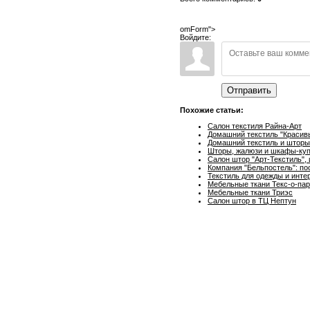
omForm">
Войдите:
Отправить
Похожие статьи:
Салон текстиля Райна-Арт
Домашний текстиль "Красивы
Домашний текстиль и шторы
Шторы, жалюзи и шкафы-ку
Салон штор "Арт-Текстиль",
Компания "Бельпостель": по
Текстиль для одежды и инте
Мебельные ткани Текс-о-пар
Мебельные ткани Триэс
Салон штор в ТЦ Нептун