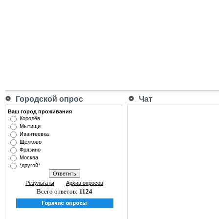
Городской опрос
Чат
Ваш город проживания
Королёв
Мытищи
Ивантеевка
Щёлково
Фрязино
Москва
*другой*
Результаты
Архив опросов
Всего ответов:
1124