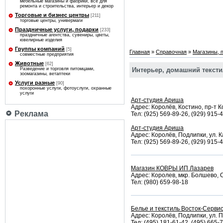
мебельные магазины и фабрики, все для
ремонта и строительства, интерьер и декор
Торговые и бизнес центры
[211]
торговые центры, универмаги
Праздничные услуги, подарки
[233]
праздничные агентства, сувениры, цветы,
ювелирные изделия
Группы компаний
[5]
Главная
»
Справочная
»
Магазины, 
совместные предприятия
Животные
[62]
Интерьер, домашний тексти
Разведение и торговля питомцами,
зоомагазины, ветаптеки
Услуги разные
[90]
похоронные услуги, фотоуслуги, охранные
услуги
Арт-студия Ариша
Адрес: Королёв, Костино, пр-т К
Реклама
Тел: (925) 569-89-26, (929) 915-
Арт-студия Ариша
Адрес: Королёв, Подлипки, ул. К
Тел: (925) 569-89-26, (929) 915-
Магазин КОВРЫ ИП Лазарев
Адрес: Королев, мкр. Болшево, 
Тел: (980) 659-98-18
Белье и текстиль Восток-Серви
Адрес: Королёв, Подлипки, ул. П
Тел: (495) 181-61-42, (495) 665-