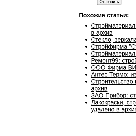
Отправить
Похожие статьи:
Стройматериалы
в архив
Стекло, зеркал
Стройфирма "С
Стройматериал
Ремонт99: стро
ООО Фирма В
Антес Термо: и
Строительство 
архив
ЗАО Прибор: ст
Лакокраски, ст
удалено в архи