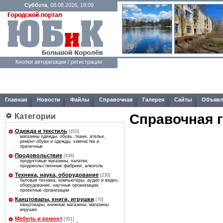
Суббота
, 08.08.2026, 18:09
Кнопки авторизации / регистрации
Главная
Новости
Файлы
Справочная
Галерея
Сайты
Объявл
Справочная 
Категории
Одежда и текстиль
[453]
магазины одежды, обувь, ткани, ателье,
ремонт обуви и одежды, химчистки и
прачечные
Продовольствие
[438]
продуктовые магазины, палатки,
продовольственные фабрики, алкоголь
Техника, наука, оборудование
[230]
бытовая техника, компьютеры, аудио и видео,
оборудование, научные организации,
проектные организации
Канцтовары, книги, игрушки
[70]
канцтовары, книжные магазины, магазины
игрушек
Мебель и ремонт
[351]