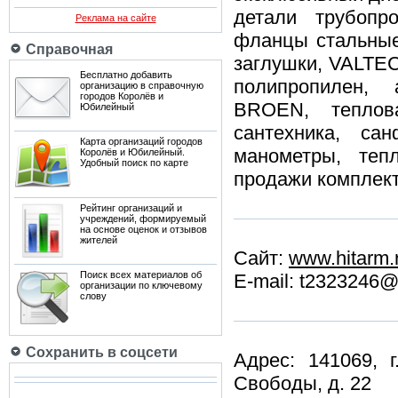
детали трубопр
Реклама на сайте
фланцы стальные
Справочная
заглушки, VALTEC
Бесплатно добавить
полипропилен, 
организацию в справочную
городов Королёв и
BROEN, теплов
Юбилейный
сантехника, са
Карта организаций городов
манометры, теп
Королёв и Юбилейный.
Удобный поиск по карте
продажи комплек
Рейтинг организаций и
учреждений, формируемый
на основе оценок и отзывов
жителей
Сайт:
www.hitarm.
Поиск всех материалов об
E-mail: t2323246@
организации по ключевому
слову
Сохранить в соцсети
Адрес: 141069, 
Свободы, д. 22