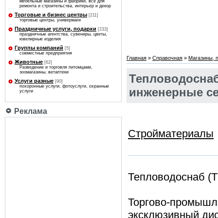
мебельные магазины и фабрики, все для
ремонта и строительства, интерьер и декор
Торговые и бизнес центры
[211]
торговые центры, универмаги
Праздничные услуги, подарки
[233]
праздничные агентства, сувениры, цветы,
ювелирные изделия
Группы компаний
[5]
совместные предприятия
Главная
»
Справочная
»
Магазины, 
Животные
[62]
Разведение и торговля питомцами,
зоомагазины, ветаптеки
Тепловодоснаб 
Услуги разные
[90]
похоронные услуги, фотоуслуги, охранные
инженерные с
услуги
Реклама
Стройматериалы
Тепловодоснаб (
Торгово-промы
эксклюзивный дис