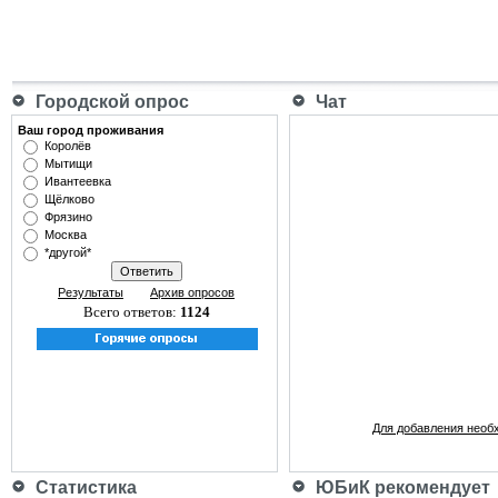
Городской опрос
Чат
Ваш город проживания
Королёв
Мытищи
Ивантеевка
Щёлково
Фрязино
Москва
*другой*
Результаты
Архив опросов
Всего ответов:
1124
Для добавления необ
Статистика
ЮБиК рекомендует