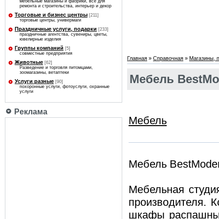
мебельные магазины и фабрики, все для
ремонта и строительства, интерьер и декор
Торговые и бизнес центры
[211]
торговые центры, универмаги
Праздничные услуги, подарки
[233]
праздничные агентства, сувениры, цветы,
ювелирные изделия
Группы компаний
[5]
совместные предприятия
Главная
»
Справочная
»
Магазины, 
Животные
[62]
Разведение и торговля питомцами,
зоомагазины, ветаптеки
Мебель BestMo
Услуги разные
[90]
похоронные услуги, фотоуслуги, охранные
услуги
Реклама
Мебель
Мебель BestMode
Мебельная студия
производителя. 
шкафы распашные