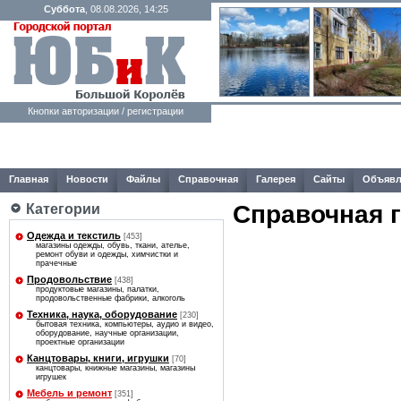
Суббота
, 08.08.2026, 14:25
Кнопки авторизации / регистрации
Главная
Новости
Файлы
Справочная
Галерея
Сайты
Объявл
Справочная 
Категории
Одежда и текстиль
[453]
магазины одежды, обувь, ткани, ателье,
ремонт обуви и одежды, химчистки и
прачечные
Продовольствие
[438]
продуктовые магазины, палатки,
продовольственные фабрики, алкоголь
Техника, наука, оборудование
[230]
бытовая техника, компьютеры, аудио и видео,
оборудование, научные организации,
проектные организации
Канцтовары, книги, игрушки
[70]
канцтовары, книжные магазины, магазины
игрушек
Мебель и ремонт
[351]