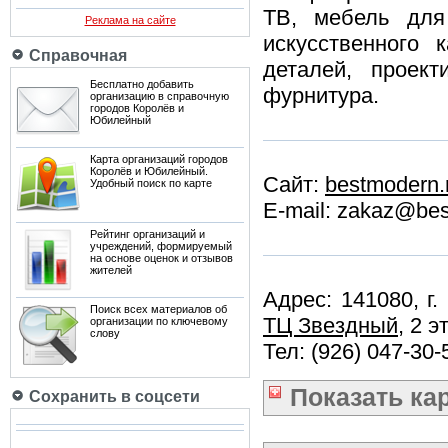
ТВ, мебель для
Реклама на сайте
искусственного
Справочная
деталей, проек
Бесплатно добавить
фурнитура.
организацию в справочную
городов Королёв и
Юбилейный
Карта организаций городов
Королёв и Юбилейный.
Сайт:
bestmodern.
Удобный поиск по карте
E-mail: zakaz@bes
Рейтинг организаций и
учреждений, формируемый
на основе оценок и отзывов
жителей
Адрес: 141080, г.
Поиск всех материалов об
ТЦ Звездный
, 2 э
организации по ключевому
слову
Тел: (926) 047-30-
Показать
ка
Сохранить в соцсети