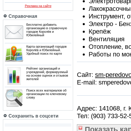
Электротова
Реклама на сайте
Лакокрасочны
Инструмент, о
Справочная
Электро - Бе
Бесплатно добавить
организацию в справочную
Крепёж
городов Королёв и
Юбилейный
Вентиляция
Отопление, в
Карта организаций городов
Королёв и Юбилейный.
Работы по мо
Удобный поиск по карте
Рейтинг организаций и
учреждений, формируемый
Сайт:
sm-peredovo
на основе оценок и отзывов
жителей
E-mail: smperedo
Поиск всех материалов об
организации по ключевому
слову
Адрес: 141068, г.
Тел: (903) 733-52-
Сохранить в соцсети
Показать
ка