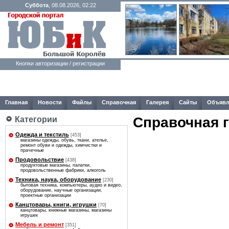
Суббота
, 08.08.2026, 02:22
Кнопки авторизации / регистрации
Главная
Новости
Файлы
Справочная
Галерея
Сайты
Объявл
Справочная 
Категории
Одежда и текстиль
[453]
магазины одежды, обувь, ткани, ателье,
ремонт обуви и одежды, химчистки и
прачечные
Продовольствие
[438]
продуктовые магазины, палатки,
продовольственные фабрики, алкоголь
Техника, наука, оборудование
[230]
бытовая техника, компьютеры, аудио и видео,
оборудование, научные организации,
проектные организации
Канцтовары, книги, игрушки
[70]
канцтовары, книжные магазины, магазины
игрушек
Мебель и ремонт
[351]