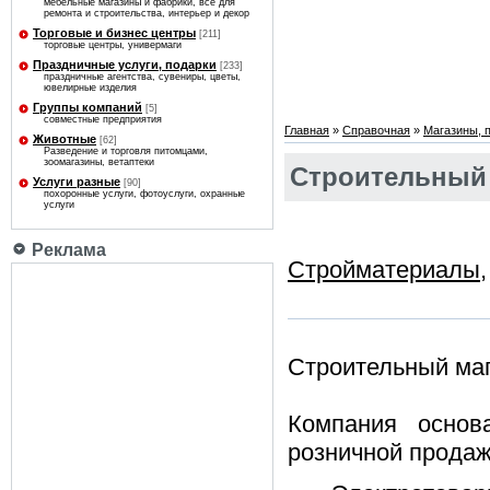
мебельные магазины и фабрики, все для
ремонта и строительства, интерьер и декор
Торговые и бизнес центры
[211]
торговые центры, универмаги
Праздничные услуги, подарки
[233]
праздничные агентства, сувениры, цветы,
ювелирные изделия
Группы компаний
[5]
совместные предприятия
Главная
»
Справочная
»
Магазины, 
Животные
[62]
Разведение и торговля питомцами,
зоомагазины, ветаптеки
Строительный
Услуги разные
[90]
похоронные услуги, фотоуслуги, охранные
услуги
Реклама
Стройматериалы
Строительный ма
Компания основ
розничной продаж