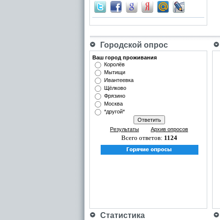
Городской опрос
Ваш город проживания
Королёв
Мытищи
Ивантеевка
Щёлково
Фрязино
Москва
*другой*
Результаты
Архив опросов
Всего ответов:
1124
Статистика