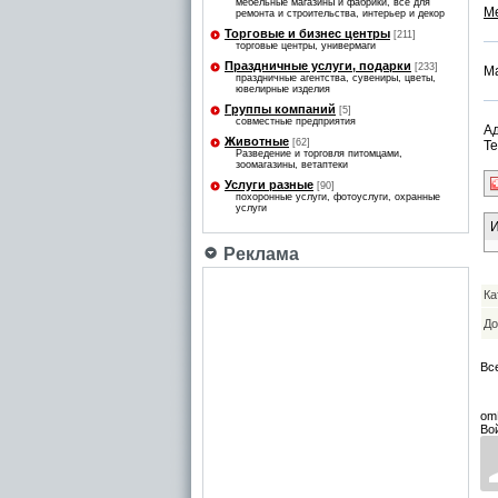
мебельные магазины и фабрики, все для
М
ремонта и строительства, интерьер и декор
Торговые и бизнес центры
[211]
торговые центры, универмаги
Праздничные услуги, подарки
[233]
Ма
праздничные агентства, сувениры, цветы,
ювелирные изделия
Группы компаний
[5]
совместные предприятия
Ад
Животные
[62]
Те
Разведение и торговля питомцами,
зоомагазины, ветаптеки
Услуги разные
[90]
похоронные услуги, фотоуслуги, охранные
услуги
И
Реклама
Ка
До
Вс
om
Во