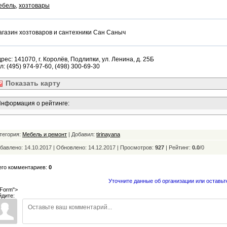
ебель
,
хозтовары
газин хозтоваров и сантехники Сан Саныч
рес: 141070, г. Королёв, Подлипки, ул. Ленина, д. 25Б
л: (495) 974-97-60, (498) 300-69-30
Показать
карту
нформация о рейтинге:
тегория:
Мебель и ремонт
| Добавил:
tirinayana
бавлено: 14.10.2017 | Обновлено:
14.12.2017 | Просмотров:
927
|
Рейтинг:
0.0
/
0
его комментариев:
0
Уточните данные об организации или оставьт
Form">
йдите: