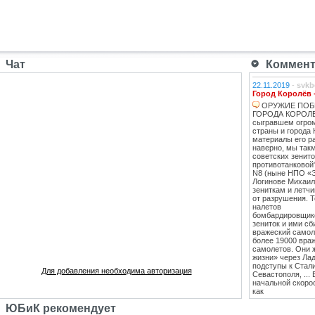
Чат
Коммента
22.11.2019
-
svkb
Город Королёв 
ОРУЖИЕ ПОБ
ГОРОДА КОРОЛЕВ
сыгравшем огро
страны и города 
материалы его ра
наверно, мы такм
советских зенит
противотанковой
N8 (ныне НПО «
Логинове Михаил
зениткам и летч
от разрушения. 
налетов
бомбардировщико
зениток и ими сб
вражеский самоле
более 19000 вра
самолетов. Они 
жизни» через Лад
подступы к Стал
Для добавления необходима авторизация
Севастополя, ...
начальной скоро
как
противотанковые
ЮБиК рекомендует
танками Тигр и