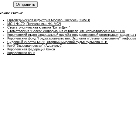
Отправить
хожие статьи:
Ортопедическая индустрия Москва-Энергия (ОИМЭ)
МСЧ №170, Поликлиника №1 МСЧ
Стоматологическая клиника "Вита-Дент"
Стоматология "Велео" Информация устарела, см. стоматология в МСЧ-170
Королевский отдел Федеральной службы государственной регистрации, кадастра
Королёвский фонд "Градостроительство, Экология и Землепользование", информа
Судебный участок № 86, старший мировой судья Кулькова Н. В.
Клуб "Здоровая семья" (Аура-клуб)
Королёвская федерация бокса
Королёвские бани