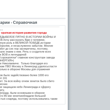
рии - Справочная
ox
- краткая история развития города
ЕДЫБЕЛОЕ ПЯТНО В ИСТОРИИ ВОЙНЫ И
.Хочу рассказать Вам о человеке,
мную роль в ВЕЛИКОЙ ПОБЕДЕ,истории
Королев, и незаслуженно забытом. Многие
бот до сих пор засекречены, поэтому,
ало знаем о нем. Речь о создателе всех
ок ВОВ и легендарной
"сорокапятки" главном конструкторе завода
ЭНЕРГИЯ»)
е Николаевиче. Только благодаря его
икам ПВО Москву и Ленинград удалосьспасти
Только в обороне Москвы для отражения
в было задействовано более 1000 его
ит 241
т. За всю войну огнем зениток было сбито
жеских
же защищали небо Ленинграда и «Дорогу
огу,
инграду, были основными в обороне
 Его 85-мм зениткиобладали большой
стью снаряда, поэтому использовались также
, на прямую наводку для борьбы с тяжёлыми