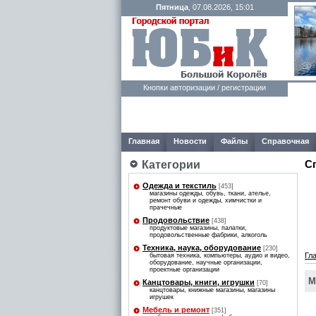
Пятница
, 07.08.2026, 15:01
Кнопки авторизации / регистрации
Главная
Новости
Файлы
Справочная
С
Категории
Одежда и текстиль
[453]
магазины одежды, обувь, ткани, ателье,
ремонт обуви и одежды, химчистки и
прачечные
Продовольствие
[438]
продуктовые магазины, палатки,
продовольственные фабрики, алкоголь
Техника, наука, оборудование
[230]
Гл
бытовая техника, компьютеры, аудио и видео,
оборудование, научные организации,
проектные организации
М
Канцтовары, книги, игрушки
[70]
канцтовары, книжные магазины, магазины
игрушек
Мебель и ремонт
[351]