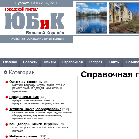
Суббота
, 08.08.2026, 22:00
Кнопки авторизации / регистрации
Главная
Новости
Файлы
Справочная
Галерея
Сайты
Объявл
Справочная 
Категории
Одежда и текстиль
[453]
магазины одежды, обувь, ткани, ателье,
ремонт обуви и одежды, химчистки и
прачечные
Продовольствие
[438]
продуктовые магазины, палатки,
продовольственные фабрики, алкоголь
Техника, наука, оборудование
[230]
бытовая техника, компьютеры, аудио и видео,
оборудование, научные организации,
проектные организации
Канцтовары, книги, игрушки
[70]
канцтовары, книжные магазины, магазины
игрушек
Мебель и ремонт
[351]