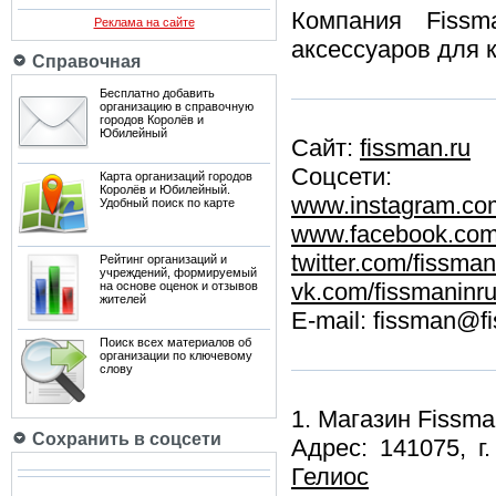
Компания Fissm
Реклама на сайте
аксессуаров для к
Справочная
Бесплатно добавить
организацию в справочную
городов Королёв и
Юбилейный
Сайт:
fissman.ru
Соцсети:
Карта организаций городов
Королёв и Юбилейный.
www.instagram.com/
Удобный поиск по карте
www.facebook.com
twitter.com/fissma
Рейтинг организаций и
учреждений, формируемый
vk.com/fissmaninru
на основе оценок и отзывов
жителей
E-mail: fissman@f
Поиск всех материалов об
организации по ключевому
слову
1. Магазин Fissm
Сохранить в соцсети
Адрес: 141075, г
Гелиос