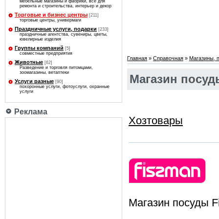
мебельные магазины и фабрики, все для
ремонта и строительства, интерьер и декор
Торговые и бизнес центры
[211]
торговые центры, универмаги
Праздничные услуги, подарки
[233]
праздничные агентства, сувениры, цветы,
ювелирные изделия
Группы компаний
[5]
совместные предприятия
Главная
»
Справочная
»
Магазины, 
Животные
[62]
Разведение и торговля питомцами,
зоомагазины, ветаптеки
Магазин посуд
Услуги разные
[90]
похоронные услуги, фотоуслуги, охранные
услуги
Реклама
Хозтовары
Магазин посуды F