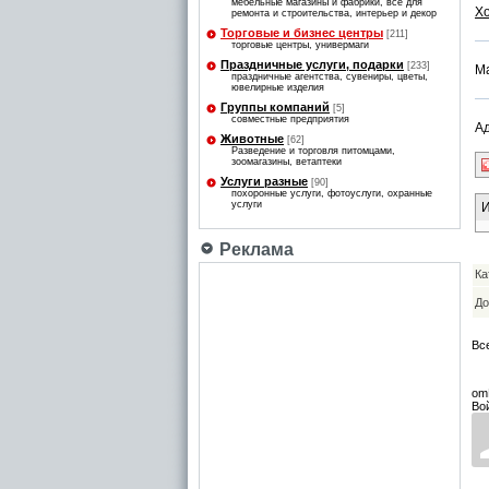
мебельные магазины и фабрики, все для
Х
ремонта и строительства, интерьер и декор
Торговые и бизнес центры
[211]
торговые центры, универмаги
Праздничные услуги, подарки
[233]
Ма
праздничные агентства, сувениры, цветы,
ювелирные изделия
Группы компаний
[5]
совместные предприятия
Ад
Животные
[62]
Разведение и торговля питомцами,
зоомагазины, ветаптеки
Услуги разные
[90]
похоронные услуги, фотоуслуги, охранные
услуги
И
Реклама
Ка
До
Вс
om
Во