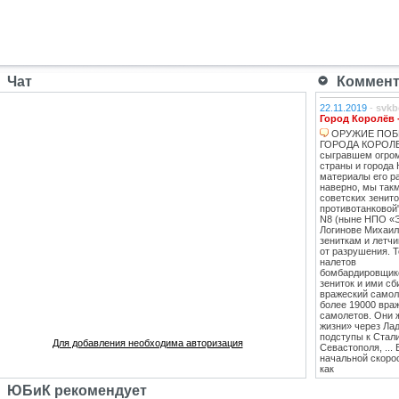
Чат
Коммента
22.11.2019
-
svkb
Город Королёв 
ОРУЖИЕ ПОБ
ГОРОДА КОРОЛЕВ
сыгравшем огро
страны и города 
материалы его ра
наверно, мы такм
советских зенит
противотанковой
N8 (ныне НПО «
Логинове Михаил
зениткам и летч
от разрушения. 
налетов
бомбардировщико
зениток и ими сб
вражеский самоле
более 19000 вра
самолетов. Они 
жизни» через Лад
подступы к Стал
Для добавления необходима авторизация
Севастополя, ...
начальной скоро
как
противотанковые
ЮБиК рекомендует
танками Тигр и