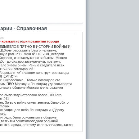
рии - Справочная
ox
- краткая история развития города
ЕДЫБЕЛОЕ ПЯТНО В ИСТОРИИ ВОЙНЫ И
.Хочу рассказать Вам о человеке,
мную роль в ВЕЛИКОЙ ПОБЕДЕ,истории
Королев, и незаслуженно забытом. Многие
бот до сих пор засекречены, поэтому,
ало знаем о нем. Речь о создателе всех
ок ВОВ и легендарной
"сорокапятки" главном конструкторе завода
ЭНЕРГИЯ»)
е Николаевиче. Только благодаря его
икам ПВО Москву и Ленинград удалосьспасти
Только в обороне Москвы для отражения
в было задействовано более 1000 его
ит 241
т. За всю войну огнем зениток было сбито
жеских
же защищали небо Ленинграда и «Дорогу
огу,
инграду, были основными в обороне
 Его 85-мм зениткиобладали большой
стью снаряда, поэтому использовались также
, на прямую наводку для борьбы с тяжёлыми