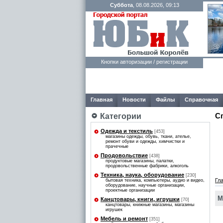
Суббота
, 08.08.2026, 09:13
Кнопки авторизации / регистрации
Главная
Новости
Файлы
Справочная
С
Категории
Одежда и текстиль
[453]
магазины одежды, обувь, ткани, ателье,
ремонт обуви и одежды, химчистки и
прачечные
Продовольствие
[438]
продуктовые магазины, палатки,
продовольственные фабрики, алкоголь
Техника, наука, оборудование
[230]
Гл
бытовая техника, компьютеры, аудио и видео,
оборудование, научные организации,
проектные организации
М
Канцтовары, книги, игрушки
[70]
канцтовары, книжные магазины, магазины
игрушек
Мебель и ремонт
[351]