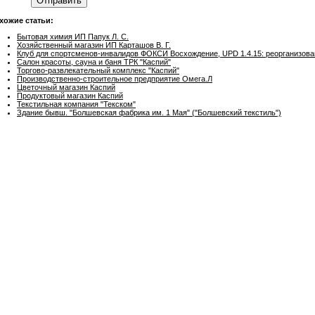
Отправить
хожие статьи:
Бытовая химия ИП Папук Л. С.
Хозяйственный магазин ИП Карташов В. Г.
Клуб для спортсменов-инвалидов ФОКСИ Восхождение, UPD 1.4.15: реорганиз
Салон красоты, сауна и баня ТРК "Каспий"
Торгово-развлекательный комплекс "Каспий"
Производственно-строительное предприятие Омега.Л
Цветочный магазин Каспий
Продуктовый магазин Каспий
Текстильная компания "Текском"
Здание бывш. "Болшевская фабрика им. 1 Мая" ("Болшевский текстиль")