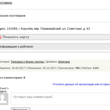
озтовары
газин хозтоваров
рес: 141069, г. Королёв, мкр. Первомайский, ул. Советская, д. 43
Показать
карту
нформация о рейтинге:
тегория:
Торговые и бизнес центры
| Добавил:
tirinayana
бавлено: 25.09.2017 | Обновлено:
25.10.2017 | Просмотров:
784
|
Рейтинг:
0.0
/
0
его комментариев:
0
Уточните данные об организации или оставьт
Form">
йдите: