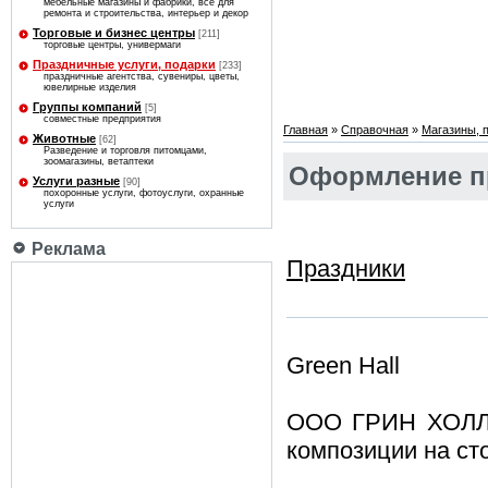
мебельные магазины и фабрики, все для
ремонта и строительства, интерьер и декор
Торговые и бизнес центры
[211]
торговые центры, универмаги
Праздничные услуги, подарки
[233]
праздничные агентства, сувениры, цветы,
ювелирные изделия
Группы компаний
[5]
совместные предприятия
Главная
»
Справочная
»
Магазины, 
Животные
[62]
Разведение и торговля питомцами,
зоомагазины, ветаптеки
Оформление пр
Услуги разные
[90]
похоронные услуги, фотоуслуги, охранные
услуги
Реклама
Праздники
Green Hall
ООО ГРИН ХОЛЛ (
композиции на ст