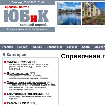
Пятница
, 07.08.2026, 02:01
Кнопки авторизации / регистрации
Главная
Новости
Файлы
Справочная
Галерея
Сайты
Объявл
Справочная 
Категории
Одежда и текстиль
[453]
магазины одежды, обувь, ткани, ателье,
ремонт обуви и одежды, химчистки и
прачечные
Продовольствие
[438]
продуктовые магазины, палатки,
продовольственные фабрики, алкоголь
Техника, наука, оборудование
[230]
бытовая техника, компьютеры, аудио и видео,
оборудование, научные организации,
проектные организации
Канцтовары, книги, игрушки
[70]
канцтовары, книжные магазины, магазины
игрушек
Мебель и ремонт
[351]