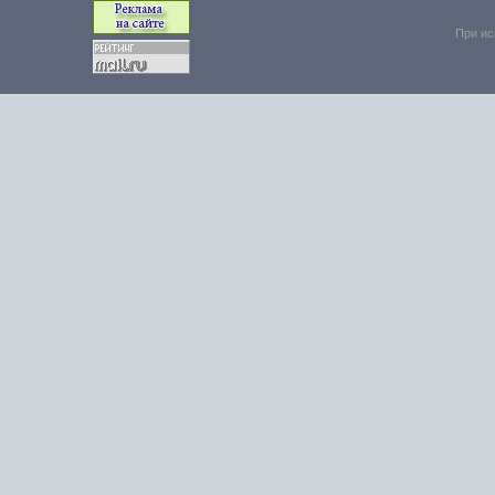
При ис