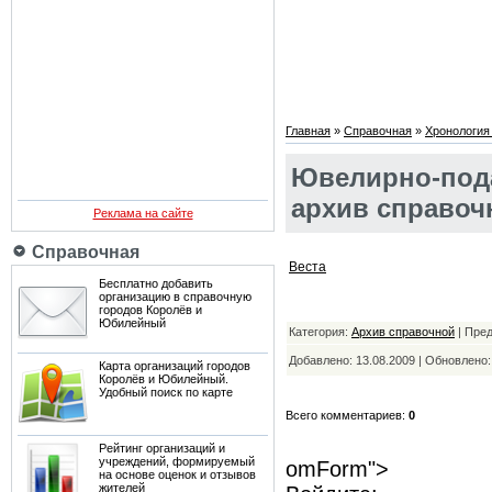
Главная
»
Справочная
»
Хронология
Ювелирно-пода
архив справоч
Реклама на сайте
Справочная
Веста
Бесплатно добавить
организацию в справочную
городов Королёв и
Юбилейный
Категория:
Архив справочной
| Пре
Добавлено: 13.08.2009 | Обновлено
Карта организаций городов
Королёв и Юбилейный.
Удобный поиск по карте
Всего комментариев:
0
Рейтинг организаций и
учреждений, формируемый
omForm">
на основе оценок и отзывов
жителей