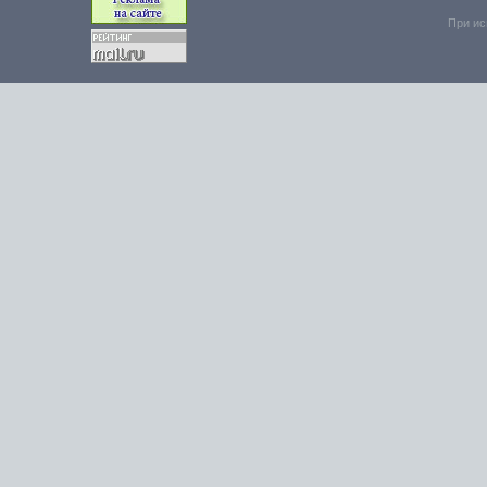
При ис