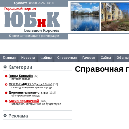
Суббота
, 08.08.2026, 14:05
Кнопки авторизации / регистрации
Главная
Новости
Файлы
Справочная
Галерея
Сайты
Объявл
Справочная 
Категории
Город Королёв
[32]
история города
ФОТО/ВИДЕО официально
[10]
снято для администрации города
Дополнительные статьи
[1517]
об учреждениях города
Архив справочной
[1487]
заведения, которые уже не существуют
Реклама