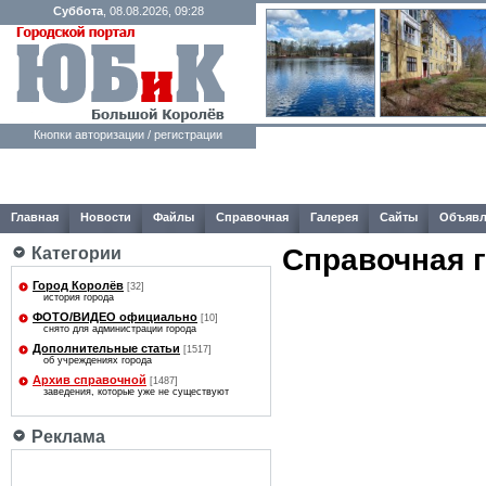
Суббота
, 08.08.2026, 09:28
Кнопки авторизации / регистрации
Главная
Новости
Файлы
Справочная
Галерея
Сайты
Объявл
Справочная 
Категории
Город Королёв
[32]
история города
ФОТО/ВИДЕО официально
[10]
снято для администрации города
Дополнительные статьи
[1517]
об учреждениях города
Архив справочной
[1487]
заведения, которые уже не существуют
Реклама