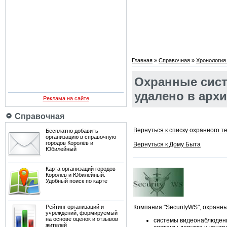
Главная
»
Справочная
»
Хронология
Охранные сист
удалено в арх
Реклама на сайте
Справочная
Вернуться к списку охранного т
Бесплатно добавить
организацию в справочную
городов Королёв и
Вернуться к Дому Быта
Юбилейный
Карта организаций городов
Королёв и Юбилейный.
Удобный поиск по карте
Рейтинг организаций и
Компания "SecurityWS", охранн
учреждений, формируемый
на основе оценок и отзывов
системы видеонаблюден
жителей