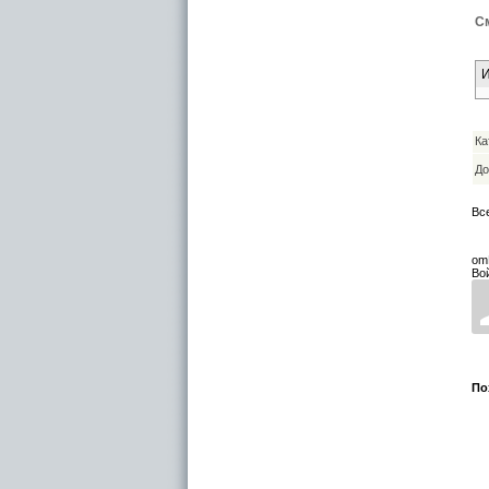
См
И
Ка
До
Вс
om
Во
По