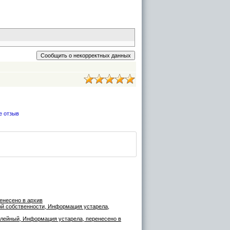
е отзыв
ренесено в архив
ой собственности, Информация устарела,
илейный, Информация устарела, перенесено в