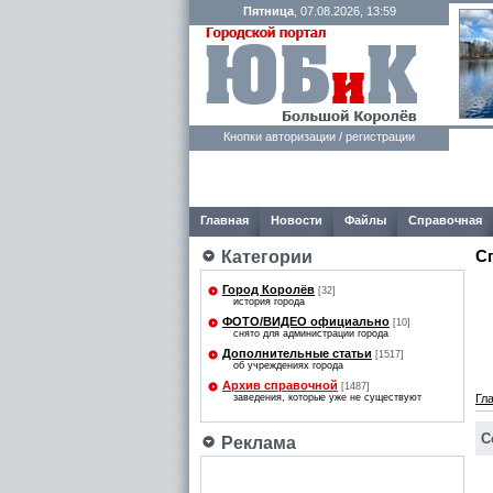
Пятница
, 07.08.2026, 13:59
Кнопки авторизации / регистрации
Главная
Новости
Файлы
Справочная
С
Категории
Город Королёв
[32]
история города
ФОТО/ВИДЕО официально
[10]
снято для администрации города
Дополнительные статьи
[1517]
об учреждениях города
Архив справочной
[1487]
заведения, которые уже не существуют
Гл
С
Реклама