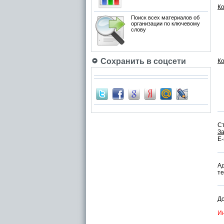
К
Поиск всех материалов об
организации по ключевому
слову
Сохранить в соцсети
К
С
З
E-
Ад
те
Д
Ин