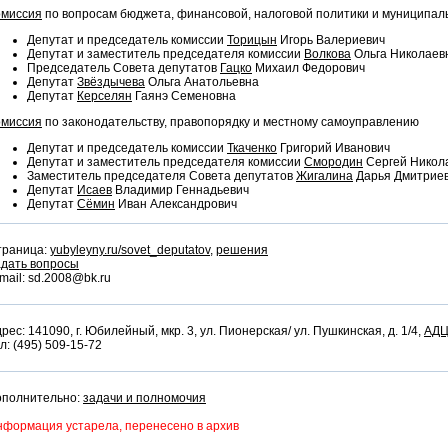
омиссия
по вопросам бюджета, финансовой, налоговой политики и муниципал
Депутат и председатель комиссии
Торицын
Игорь Валериевич
Депутат и заместитель председателя комиссии
Волкова
Ольга Николаев
Председатель Совета депутатов
Гацко
Михаил Федорович
Депутат
Звёздычева
Ольга Анатольевна
Депутат
Керселян
Гаянэ Семеновна
омиссия
по законодательству, правопорядку и местному самоуправлению
Депутат и председатель комиссии
Ткаченко
Григорий Иванович
Депутат и заместитель председателя комиссии
Смородин
Сергей Никол
Заместитель председателя Совета депутатов
Жигалина
Дарья Дмитрие
Депутат
Исаев
Владимир Геннадьевич
Депутат
Сёмин
Иван Александрович
траница:
yubyleyny.ru/sovet_deputatov
,
решения
адать вопросы
mail: sd.2008@bk.ru
рес: 141090, г. Юбилейный, мкр. 3, ул. Пионерская/ ул. Пушкинская, д. 1/4,
АД
л: (495) 509-15-72
ополнительно:
задачи и полномочия
формация устарела, перенесено в архив