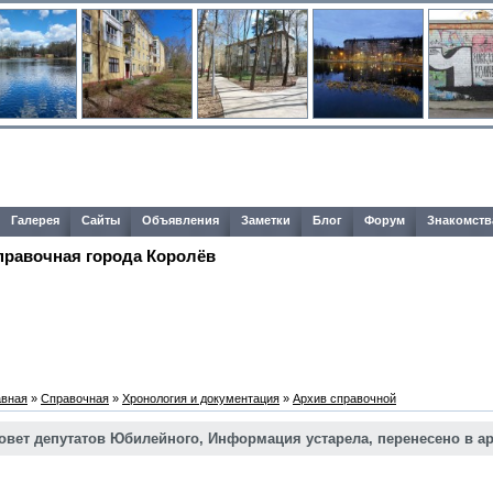
Галерея
Сайты
Объявления
Заметки
Блог
Форум
Знакомств
правочная города Королёв
авная
»
Справочная
»
Хронология и документация
»
Архив справочной
овет депутатов Юбилейного, Информация устарела, перенесено в а