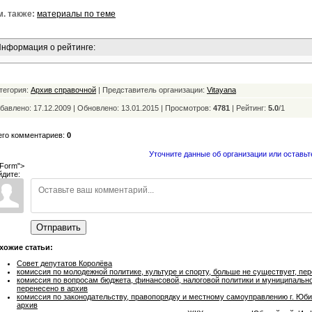
. также:
материалы по теме
нформация о рейтинге:
тегория:
Архив справочной
| Представитель организации:
Vitayana
бавлено: 17.12.2009 | Обновлено:
13.01.2015 | Просмотров:
4781
|
Рейтинг:
5.0
/
1
его комментариев:
0
Уточните данные об организации или оставьт
Form">
йдите:
Отправить
хожие статьи:
Совет депутатов Королёва
комиссия по молодежной политике, культуре и спорту, больше не существует, пе
комиссия по вопросам бюджета, финансовой, налоговой политики и муниципальн
перенесено в архив
комиссия по законодательству, правопорядку и местному самоуправлению г. Юб
архив