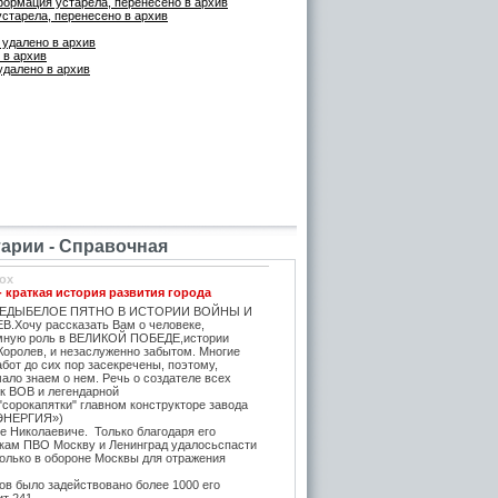
нформация устарела, перенесено в архив
старела, перенесено в архив
 удалено в архив
 в архив
удалено в архив
рии - Справочная
ox
- краткая история развития города
ЕДЫБЕЛОЕ ПЯТНО В ИСТОРИИ ВОЙНЫ И
.Хочу рассказать Вам о человеке,
мную роль в ВЕЛИКОЙ ПОБЕДЕ,истории
Королев, и незаслуженно забытом. Многие
бот до сих пор засекречены, поэтому,
ало знаем о нем. Речь о создателе всех
ок ВОВ и легендарной
"сорокапятки" главном конструкторе завода
ЭНЕРГИЯ»)
е Николаевиче. Только благодаря его
икам ПВО Москву и Ленинград удалосьспасти
Только в обороне Москвы для отражения
в было задействовано более 1000 его