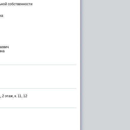
ьной собственности
на
аевич
вна
Ц
, 2 этаж, к. 11, 12