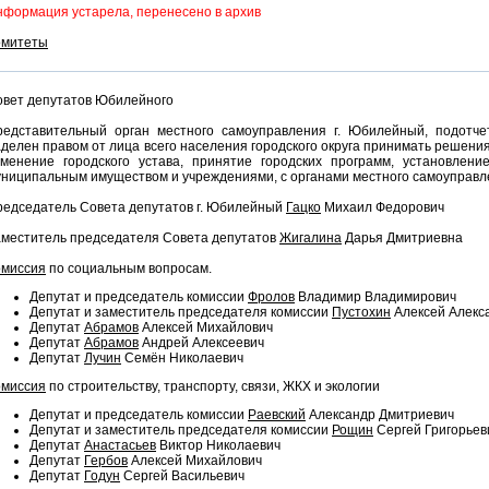
формация устарела, перенесено в архив
омитеты
овет депутатов Юбилейного
редставительный орган местного самоуправления г. Юбилейный, подотче
делен правом от лица всего населения городского округа принимать решени
зменение городского устава, принятие городских программ, установлени
ниципальным имуществом и учреждениями, с органами местного самоуправле
редседатель Совета депутатов г. Юбилейный
Гацко
Михаил Федорович
аместитель председателя Совета депутатов
Жигалина
Дарья Дмитриевна
омиссия
по социальным вопросам.
Депутат и председатель комиссии
Фролов
Владимир Владимирович
Депутат и заместитель председателя комиссии
Пустохин
Алексей Алекс
Депутат
Абрамов
Алексей Михайлович
Депутат
Абрамов
Андрей Алексеевич
Депутат
Лучин
Семён Николаевич
омиссия
по строительству, транспорту, связи, ЖКХ и экологии
Депутат и председатель комиссии
Раевский
Александр Дмитриевич
Депутат и заместитель председателя комиссии
Рощин
Сергей Григорьев
Депутат
Анастасьев
Виктор Николаевич
Депутат
Гербов
Алексей Михайлович
Депутат
Годун
Сергей Васильевич