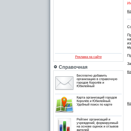
Ин
К
С
П
на
и
му
П
Реклама на сайте
З
Справочная
К
Бесплатно добавить
организацию в справочную
городов Королёв и
Юбилейный
Карта организаций городов
Королёв и Юбилейный.
К
Удобный поиск по карте
Рейтинг организаций и
учреждений, формируемый
на основе оценок и отзывов
жителей