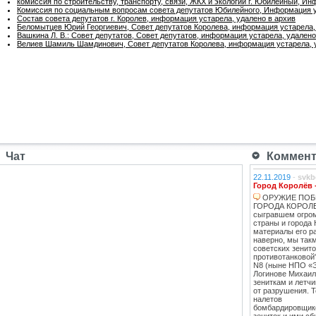
комиссия по строительству, транспорту, связи, ЖКХ и экологии г. Юбилейный, И
Комиссия по социальным вопросам совета депутатов Юбилейного, Информация у
Состав совета депутатов г. Королев, информация устарела, удалено в архив
Беломытцев Юрий Георгиевич, Совет депутатов Королева, информация устарела,
Вашкина Л. В.: Совет депутатов, Совет депутатов, информация устарела, удалено
Велиев Шамиль Шамдинович, Совет депутатов Королева, информация устарела, 
Чат
Коммента
22.11.2019
-
svkb
Город Королёв 
ОРУЖИЕ ПОБ
ГОРОДА КОРОЛЕВ
сыгравшем огро
страны и города 
материалы его ра
наверно, мы такм
советских зенит
противотанковой
N8 (ныне НПО «
Логинове Михаил
зениткам и летч
от разрушения. 
налетов
бомбардировщико