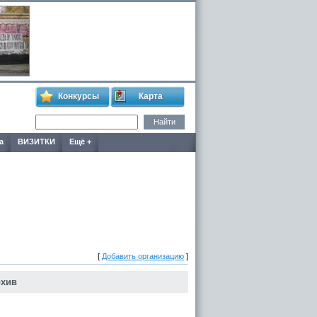
Конкурсы
Карта
а
ВИЗИТКИ
Ещё +
[
Добавить организацию
]
рхив