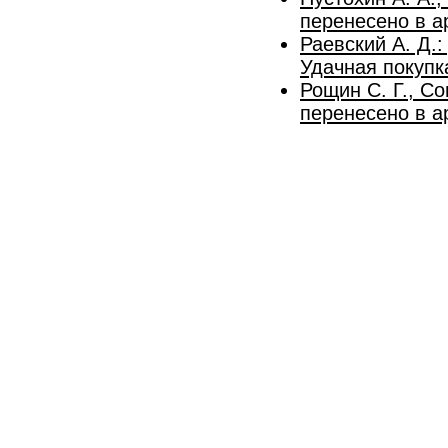
перенесено в а
Раевский А. Д.
Удачная покупк
Рощин С. Г., С
перенесено в а