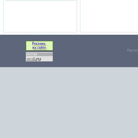
При ис