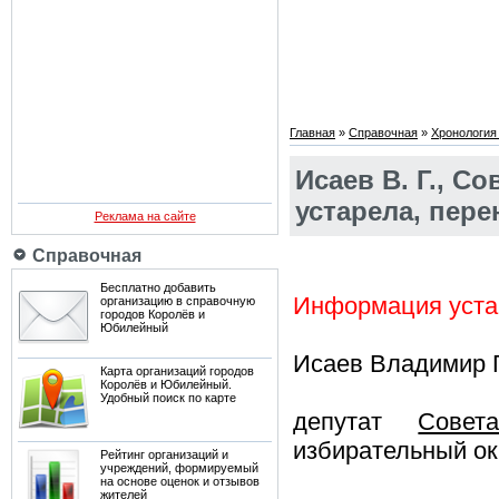
Главная
»
Справочная
»
Хронология
Исаев В. Г., 
устарела, пере
Реклама на сайте
Справочная
Бесплатно добавить
Информация устар
организацию в справочную
городов Королёв и
Юбилейный
Исаев Владимир 
Карта организаций городов
Королёв и Юбилейный.
Удобный поиск по карте
депутат
Совет
избирательный ок
Рейтинг организаций и
учреждений, формируемый
на основе оценок и отзывов
жителей