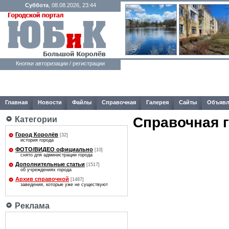
Суббота
, 08.08.2026, 23:44
Кнопки авторизации / регистрации
Главная
Новости
Файлы
Справочная
Галерея
Сайты
Объявл
Справочная 
Категории
Город Королёв
[32]
история города
ФОТО/ВИДЕО официально
[10]
снято для администрации города
Дополнительные статьи
[1517]
об учреждениях города
Архив справочной
[1487]
заведения, которые уже не существуют
Реклама