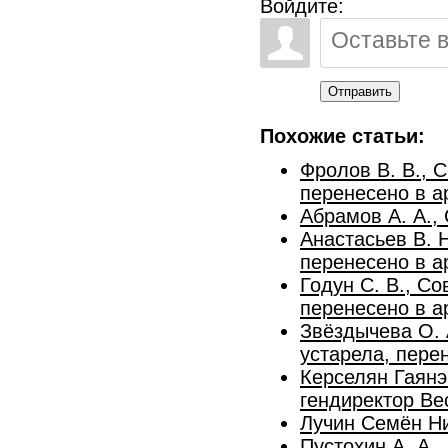
Войдите:
Отправить
Похожие статьи:
Фролов В. В., 
перенесено в а
Абрамов А. А.,
Анастасьев В. 
перенесено в а
Годун С. В., С
перенесено в а
Звёздычева О. 
устарела, пере
Керселян Гаянэ
гендиректор Ве
Лучин Семён Ни
Пустохин А. А.