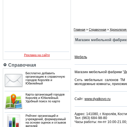
Главная
»
Справочная
»
Хронология
Магазин мебельной фабрики
Реклама на сайте
Мебель
Справочная
Магазин мебельной фабрики "Дя
Бесплатно добавить
организацию в справочную
Сеть мебельных салонов ТМ D
городов Королёв и
Юбилейный
молодежные комнаты, прихожие и
Карта организаций городов
Королёв и Юбилейный.
Сайт:
www.dyatkovo.ru
Удобный поиск по карте
Адрес: 141080, г. Королёв, Кости
Рейтинг организаций и
Тел: (963) 684-98-80
учреждений, формируемый
Часы работы: пн-пт 10.00-21.00;
на основе оценок и отзывов
жителей