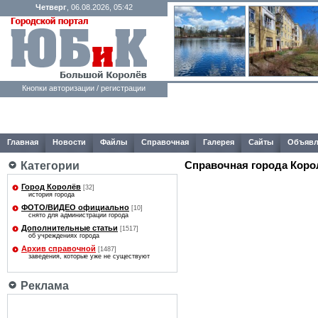
Четверг
, 06.08.2026, 05:42
Кнопки авторизации / регистрации
Главная
Новости
Файлы
Справочная
Галерея
Сайты
Объявл
Справочная города Коро
Категории
Город Королёв
[32]
история города
ФОТО/ВИДЕО официально
[10]
снято для администрации города
Дополнительные статьи
[1517]
об учреждениях города
Архив справочной
[1487]
заведения, которые уже не существуют
Реклама