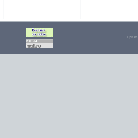
При ис