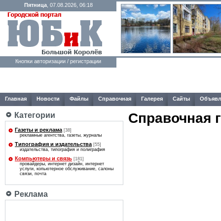
Пятница
, 07.08.2026, 06:18
Кнопки авторизации / регистрации
Главная
Новости
Файлы
Справочная
Галерея
Сайты
Объявл
Справочная 
Категории
Газеты и реклама
[38]
рекламные агентства, газеты, журналы
Типография и издательства
[55]
издательства, типография и полиграфия
Компьютеры и связь
[181]
провайдеры, интернет дизайн, интернет
услуги, копьютерное обслуживание, салоны
связи, почта
Реклама