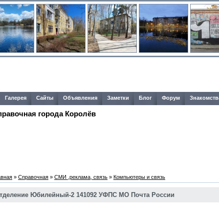
Галерея
Сайты
Объявления
Заметки
Блог
Форум
Знакомств
правочная города Королёв
авная
»
Справочная
»
СМИ ,реклама, связь
»
Компьютеры и связь
тделение Юбилейный-2 141092 УФПС МО Почта России