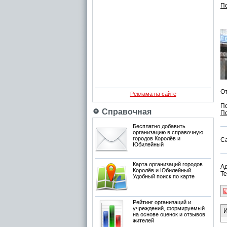
П
О
Реклама на сайте
П
Справочная
По
Бесплатно добавить
организацию в справочную
городов Королёв и
С
Юбилейный
Карта организаций городов
Ад
Королёв и Юбилейный.
Те
Удобный поиск по карте
Рейтинг организаций и
учреждений, формируемый
И
на основе оценок и отзывов
жителей