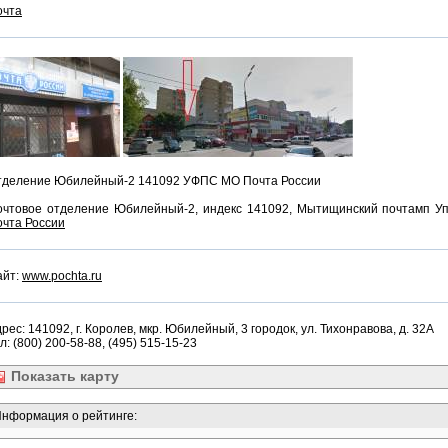
очта
тделение Юбилейный-2 141092 УФПС МО Почта России
очтовое отделение Юбилейный-2, индекс 141092, Мытищинский почтамп У
чта России
айт:
www.pochta.ru
рес: 141092, г. Королев, мкр. Юбилейный, 3 городок, ул. Тихонравова, д. 32А
л: (800) 200-58-88, (495) 515-15-23
Показать
карту
нформация о рейтинге: