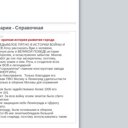
рии - Справочная
ox
- краткая история развития города
ЕДЫБЕЛОЕ ПЯТНО В ИСТОРИИ ВОЙНЫ И
.Хочу рассказать Вам о человеке,
мную роль в ВЕЛИКОЙ ПОБЕДЕ,истории
Королев, и незаслуженно забытом. Многие
бот до сих пор засекречены, поэтому,
ало знаем о нем. Речь о создателе всех
ок ВОВ и легендарной
"сорокапятки" главном конструкторе завода
ЭНЕРГИЯ»)
е Николаевиче. Только благодаря его
икам ПВО Москву и Ленинград удалосьспасти
Только в обороне Москвы для отражения
в было задействовано более 1000 его
ит 241
т. За всю войну огнем зениток было сбито
жеских
же защищали небо Ленинграда и «Дорогу
огу,
инграду, были основными в обороне
 Его 85-мм зениткиобладали большой
стью снаряда, поэтому использовались также
, на прямую наводку для борьбы с тяжёлыми