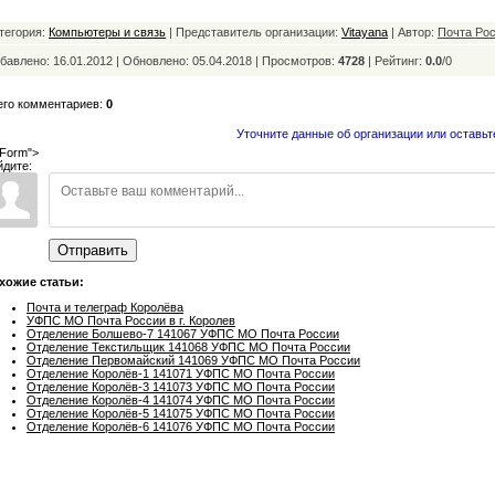
тегория:
Компьютеры и связь
| Представитель организации:
Vitayana
| Автор:
Почта Ро
бавлено: 16.01.2012 | Обновлено:
05.04.2018 | Просмотров:
4728
|
Рейтинг:
0.0
/
0
его комментариев:
0
Уточните данные об организации или оставьт
Form">
йдите:
Отправить
хожие статьи:
Почта и телеграф Королёва
УФПС МО Почта России в г. Королев
Отделение Болшево-7 141067 УФПС МО Почта России
Отделение Текстильщик 141068 УФПС МО Почта России
Отделение Первомайский 141069 УФПС МО Почта России
Отделение Королёв-1 141071 УФПС МО Почта России
Отделение Королёв-3 141073 УФПС МО Почта России
Отделение Королёв-4 141074 УФПС МО Почта России
Отделение Королёв-5 141075 УФПС МО Почта России
Отделение Королёв-6 141076 УФПС МО Почта России