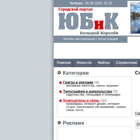
Четверг
, 06.08.2026, 02:33
Кнопки авторизации / регистрации
Главная
Новости
Файлы
Справочная
С
Категории
Газеты и реклама
[38]
рекламные агентства, газеты, журналы
Типография и издательства
[55]
издательства, типография и полиграфия
Компьютеры и связь
[181]
провайдеры, интернет дизайн, интернет
услуги, копьютерное обслуживание, салоны
связи, почта
Гл
Реклама
О