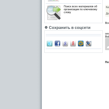
Поиск всех материалов об
Ка
организации по ключевому
слову
До
Вс
Сохранить в соцсети
om
Во
По