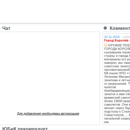
Чат
Коммента
22.11.2019
-
svkb
Город Королёв 
ОРУЖИЕ ПОБ
ГОРОДА КОРОЛЕВ
сыгравшем огро
страны и города 
материалы его ра
наверно, мы такм
советских зенит
противотанковой
N8 (ныне НПО «
Логинове Михаил
зениткам и летч
от разрушения. 
налетов
бомбардировщико
зениток и ими сб
вражеский самоле
более 19000 вра
самолетов. Они 
жизни» через Лад
подступы к Стал
Для добавления необходима авторизация
Севастополя, ...
начальной скоро
как
противотанковые
ЮБиК рекомендует
танками Тигр и