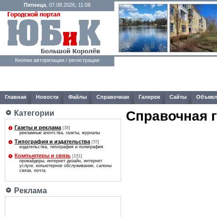
Пятница
, 07.08.2026, 11:08
Кнопки авторизации / регистрации
Главная
Новости
Файлы
Справочная
Галерея
Сайты
Объявл
Справочная 
Категории
Газеты и реклама
[38]
рекламные агентства, газеты, журналы
Типография и издательства
[55]
издательства, типография и полиграфия
Компьютеры и связь
[181]
провайдеры, интернет дизайн, интернет
услуги, копьютерное обслуживание, салоны
связи, почта
Реклама