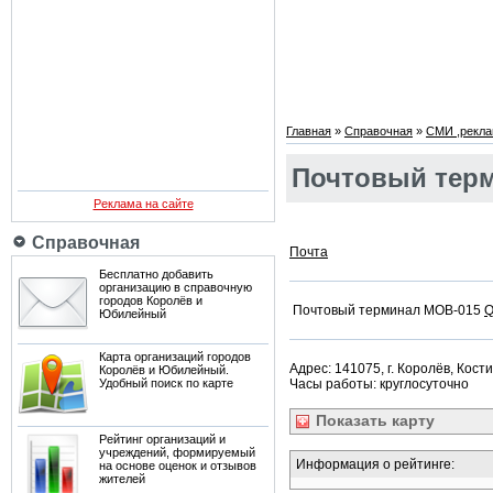
Главная
»
Справочная
»
СМИ ,рекла
Почтовый терм
Реклама на сайте
Справочная
Почта
Бесплатно добавить
организацию в справочную
городов Королёв и
Почтовый терминал MOB-015
Q
Юбилейный
Карта организаций городов
Адрес: 141075, г. Королёв, Кост
Королёв и Юбилейный.
Удобный поиск по карте
Часы работы: круглосуточно
Показать
карту
Рейтинг организаций и
учреждений, формируемый
Информация о рейтинге:
на основе оценок и отзывов
жителей