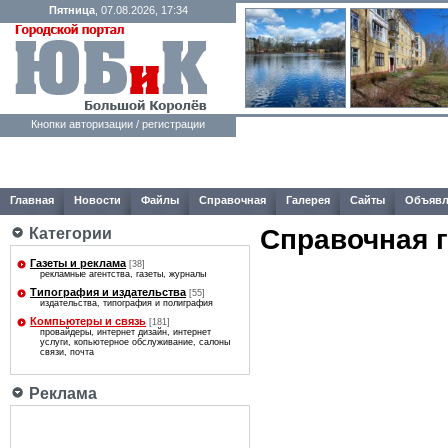
Пятница
, 07.08.2026, 17:34
Кнопки авторизации / регистрации
Главная
Новости
Файлы
Справочная
Галерея
Сайты
Объявл
Справочная 
Категории
Газеты и реклама
[38]
рекламные агентства, газеты, журналы
Типография и издательства
[55]
издательства, типография и полиграфия
Компьютеры и связь
[181]
провайдеры, интернет дизайн, интернет
услуги, копьютерное обслуживание, салоны
связи, почта
Реклама