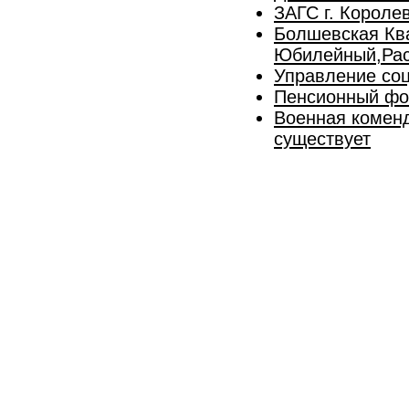
ЗАГС г. Короле
Болшевская Ква
Юбилейный,Рас
Управление соц
Пенсионный фон
Военная комен
существует