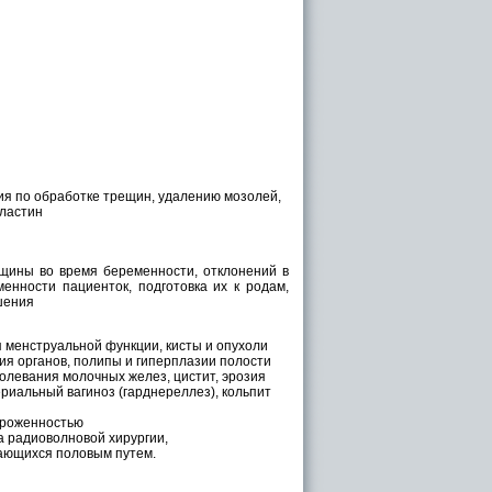
ия по обработке трещин, удалению мозолей,
пластин
нщины во время беременности, отклонений в
нности пациенток, подготовка их к родам,
шения
я менструальной функции, кисты и опухоли
ия органов, полипы и гиперплазии полости
болевания молочных желез, цистит, эрозия
териальный вагиноз (гарднереллез), кольпит
тороженностью
 радиоволновой хирургии,
дающихся половым путем.