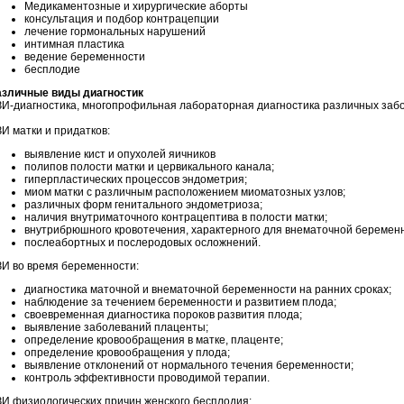
Медикаментозные и хирургические аборты
консультация и подбор контрацепции
лечение гормональных нарушений
интимная пластика
ведение беременности
бесплодие
азличные виды диагностик
И-диагностика, многопрофильная лабораторная диагностика различных заб
И матки и придатков:
выявление кист и опухолей яичников
полипов полости матки и цервикального канала;
гиперпластических процессов эндометрия;
миом матки с различным расположением миоматозных узлов;
различных форм генитального эндометриоза;
наличия внутриматочного контрацептива в полости матки;
внутрибрюшного кровотечения, характерного для внематочной беременн
послеабортных и послеродовых осложнений.
И во время беременности:
диагностика маточной и внематочной беременности на ранних сроках;
наблюдение за течением беременности и развитием плода;
своевременная диагностика пороков развития плода;
выявление заболеваний плаценты;
определение кровообращения в матке, плаценте;
определение кровообращения у плода;
выявление отклонений от нормального течения беременности;
контроль эффективности проводимой терапии.
И физиологических причин женского бесплодия: