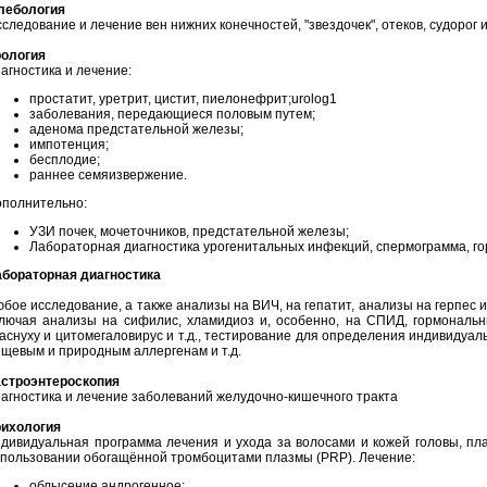
лебология
следование и лечение вен нижних конечностей, "звездочек", отеков, судорог и 
рология
агностика и лечение:
простатит, уретрит, цистит, пиелонефрит;urolog1
заболевания, передающиеся половым путем;
аденома предстательной железы;
импотенция;
бесплодие;
раннее семяизвержение.
ополнительно:
УЗИ почек, мочеточников, предстательной железы;
Лабораторная диагностика урогенитальных инфекций, спермограмма, го
абораторная диагностика
бое исследование, а также анализы на ВИЧ, на гепатит, анализы на герпес
ключая анализы на сифилис, хламидиоз и, особенно, на СПИД, гормональн
аснуху и цитомегаловирус и т.д., тестирование для определения индивидуа
щевым и природным аллергенам и т.д.
астроэнтероскопия
агностика и лечение заболеваний желудочно-кишечного тракта
рихология
дивидуальная программа лечения и ухода за волосами и кожей головы, пл
пользовании обогащённой тромбоцитами плазмы (PRP). Лечение:
облысение андрогенное;