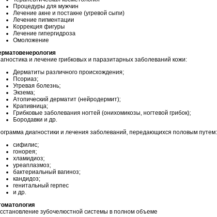
Процедуры для мужчин
Лечение акне и постакне (угревой сыпи)
Лечение пигментации
Коррекция фигуры
Лечение гипергидроза
Омоложение
ерматовенерология
агностика и лечение грибковых и паразитарных заболеваний кожи:
Дерматиты различного происхождения;
Псориаз;
Угревая болезнь;
Экзема;
Атопический дерматит (нейродермит);
Крапивница;
Грибковые заболевания ногтей (онихомикозы, ногтевой грибок);
Бородавки и др.
ограмма диагностики и лечения заболеваний, передающихся половым путем:
сифилис;
гонорея;
хламидиоз;
уреаплазмоз;
бактериальный вагиноз;
кандидоз;
генитальный герпес
и др.
томатология
сстановление зубочелюстной системы в полном объеме