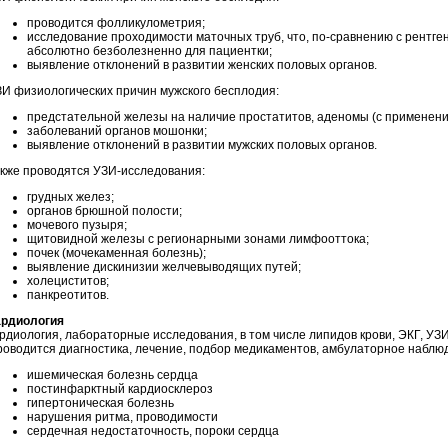
проводится фолликулометрия;
исследование проходимости маточных труб, что, по-сравнению с рентге
абсолютно безболезненно для пациентки;
выявление отклонений в развитии женских половых органов.
И физиологических причин мужского бесплодия:
предстательной железы на наличие простатитов, аденомы (с применение
заболеваний органов мошонки;
выявление отклонений в развитии мужских половых органов.
кже проводятся УЗИ-исследования:
грудных желез;
органов брюшной полости;
мочевого пузыря;
щитовидной железы с регионарными зонами лимфооттока;
почек (мочекаменная болезнь);
выявление дискинизии желчевыводящих путей;
холециститов;
панкреотитов.
ардиология
рдиология, лабораторные исследования, в том числе липидов крови, ЭКГ, УЗ
оводится диагностика, лечение, подбор медикаментов, амбулаторное наблю
ишемическая болезнь сердца
постинфарктный кардиосклероз
гипертоническая болезнь
нарушения ритма, проводимости
сердечная недостаточность, пороки сердца