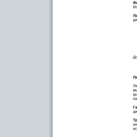
Ф
Ис
У
ди
Д
Л
Лю
в
кр
пи
Г
ди
Т
ин
ис