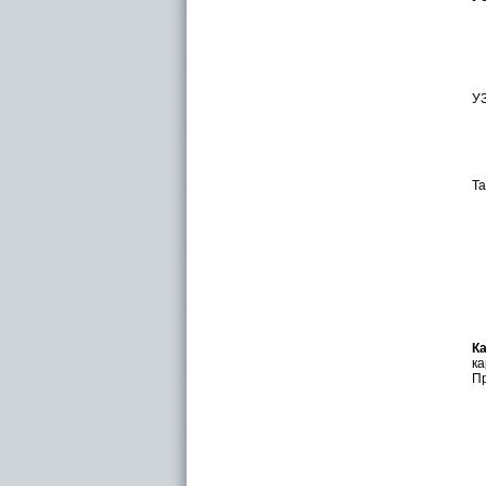
УЗ
Та
К
ка
Пр