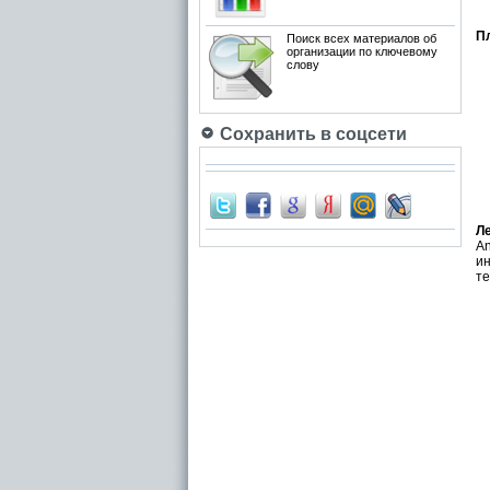
П
Поиск всех материалов об
организации по ключевому
слову
Сохранить в соцсети
Л
A
и
те