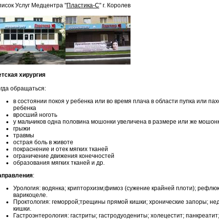
исок Услуг Медцентра "
Пластика-С
" г. Королев
етская хирургия
гда обращаться:
в состоянии покоя у ребенка или во время плача в области пупка или п
ребенка
вросший ноготь
у мальчиков одна половина мошонки увеличена в размере или же мошон
грыжи
травмы
острая боль в животе
покраснение и отек мягких тканей
ограничение движения конечностей
образования мягких тканей и др.
аправления
:
Урология: водянка; крипторхизм;фимоз (сужение крайней плоти); рефлю
варикоцеле.
Проктология: геморрой;трещины прямой кишки; хронические запоры; нед
кишки.
Гастроэнтерология: гастриты; гастродуодениты; холецестит; панкреатит