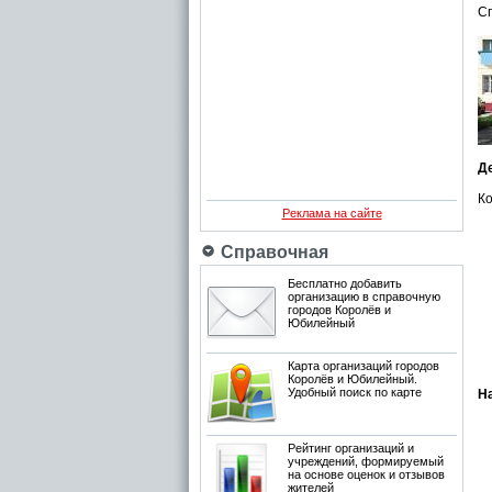
Сп
Д
Ко
Реклама на сайте
Справочная
Бесплатно добавить
организацию в справочную
городов Королёв и
Юбилейный
Карта организаций городов
Королёв и Юбилейный.
Удобный поиск по карте
Н
Рейтинг организаций и
учреждений, формируемый
на основе оценок и отзывов
жителей