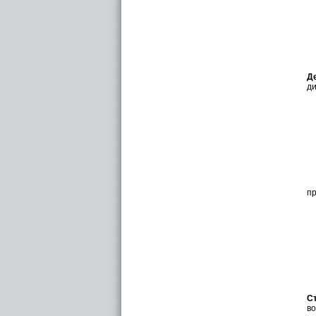
Д
ди
пр
С
во