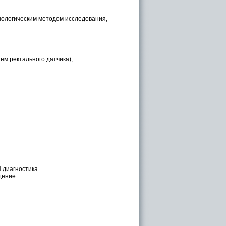
нологическим методом исследования,
м ректального датчика);
И диагностика
дение: