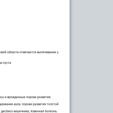
аховой области отмечается выпячивание у
ка пуста
ксы и врожденные пороки развития;
ержание кала; пороки развития толстой
; дисбиоз кишечника; язвенная болезнь.