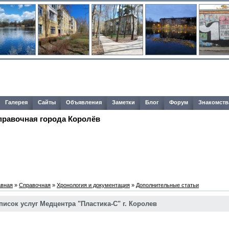
Галерея
Сайты
Объявления
Заметки
Блог
Форум
Знакомств
правочная города Королёв
авная
»
Справочная
»
Хронология и документация
»
Дополнительные статьи
писок услуг Медцентра "Пластика-С" г. Королев