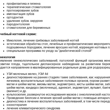
профилактика и гигиена
терапевтическая стоматология
протезирование зубов
имплантация зубов
ортодонтия
удаление зубов. хирургия
пародонтология
стоматология для беременных
ечебный ногтевой сервис
:
Микология, лечение грибковых заболеваний ногтей
эстетическая обработка стоп, лечебные и профилактические мероприят
подошвенных бородавок, лечение вросших ногтей, коррекция ногтевых 
специальная программа по уходу за "диабетической стопой"
инекология
ыявление гинекологических заболеваний, патологий функций организма же
азвитии плода, тщательное диспансерное наблюдение за развитием береме
ыдается направление в квалифицированные родильные дома для родоразре
УЗИ молочных желез, УЗИ 4d
диагностирование на ранних стадиях такие заболевания, как: нарушени
яичников, воспалительные заболевания половых органов, пороки развит
матки и шейки матки, миомы матки, эндометриоз, кисты шейки матки, за
шейки матки, кандидоз (молочница), аднексит, эндометрит, вульвит, бак
(вагинит) и др.
кольпоскопия, развернутое исследования мазков с онкологической нас
Проведение биопсии и лечения эрозий шейки матки с помощью аппарата
диагностика и лечение воспалительных заболеваний, в том числе пере
озонотерапия
лечение климактерического синдрома