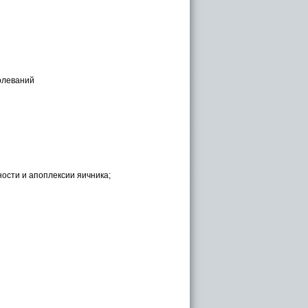
олеваний
ости и апоплексии яичника;