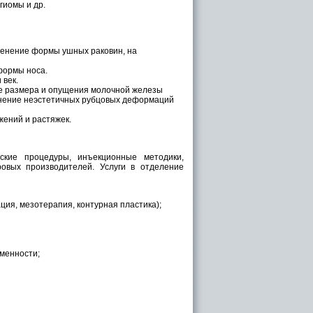
гиомы и др.
менение формы ушных раковин, на
формы носа.
 век.
е размера и опущения молочной железы
ранение неэстетичных рубцовых деформаций
жений и растяжек.
еские процедуры, инъекционные методики,
овых производителей. Услуги в отделение
ция, мезотерапия, контурная пластика);
еменности;