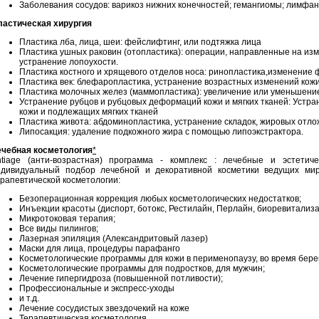
Заболевания сосудов: варикоз нижних конечностей; гемангиомы; лимфан
ластическая хирургия
Пластика лба, лица, шеи: фейслифтинг, или подтяжка лица
Пластика ушных раковин (отопластика): операции, направленные на из
устранение лопоухости.
Пластика костного и хрящевого отделов носа: ринопластика,изменение 
Пластика век: блефаропластика, устранение возрастных изменений кожи
Пластика молочных желез (маммопластика): увеличение или уменьшени
Устранение рубцов и рубцовых деформаций кожи и мягких тканей: Уст
кожи и подлежащих мягких тканей
Пластика живота: абдоминопластика, устранение складок, жировых отло
Липосакция: удаление подкожного жира с помощью липоэкстрактора.
ечебная косметология
*
ntiage (анти-возрастная) программа - комплекс : лечебные и эстетич
ндивидуальный подбор лечебной и декоративной косметики ведущих мир
рапевтической косметологии:
Безоперационная коррекция любых косметологических недостатков;
Инъекции красоты (диспорт, ботокс, Рестилайн, Перлайн, биоревитализа
Микротоковая терапия;
Все виды пилингов;
Лазерная эпиляция (Александритовый лазер)
Маски для лица, процедуры парафанго
Косметологические программы для кожи в перименопаузу, во время бер
Косметологические программы для подростков, для мужчин;
Лечение гипергидроза (повышенной потливости);
Профессиональные и экспресс-уходы
и т.д.
Лечение сосудистых звездочекий на коже
Терапевтическая косметология