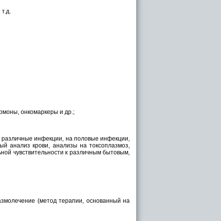
т.д.
рмоны, онкомаркеры и др.;
 и различные инфекции, на половые инфекции,
ый анализ крови, анализы на токсоплазмоз,
льной чувствительности к различным бытовым,
азмолечение (метод терапии, основанный на