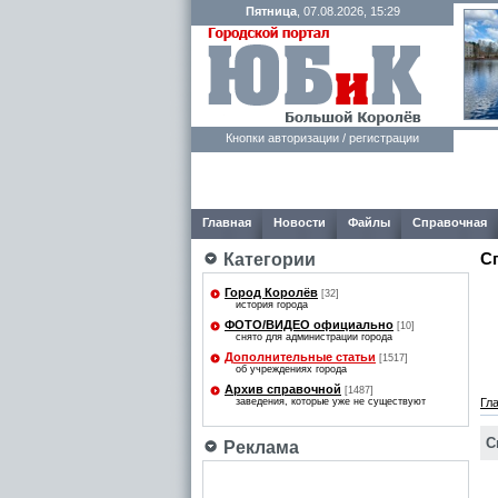
Пятница
, 07.08.2026, 15:29
Кнопки авторизации / регистрации
Главная
Новости
Файлы
Справочная
С
Категории
Город Королёв
[32]
история города
ФОТО/ВИДЕО официально
[10]
снято для администрации города
Дополнительные статьи
[1517]
об учреждениях города
Архив справочной
[1487]
заведения, которые уже не существуют
Гл
С
Реклама