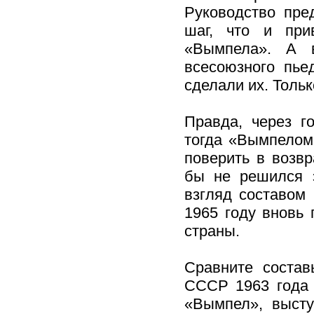
Руководство пре
шаг, что и при
«Вымпела». А 
всесоюзного пье
сделали их. Тольк
Правда, через г
тогда «Вымпелом»
поверить в возв
бы не решился э
взгляд составом
1965 году вновь
страны.
Сравните соста
СССР 1963 года 
«Вымпел», выст