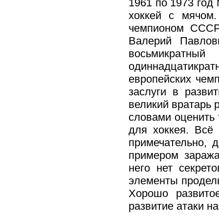
1961 по 1973 год
хоккей с мячом
чемпионом СССР
Валерий Павлов
восьмикратн
одиннадцатикратн
европейских чем
заслуги в разви
великий вратарь 
словами оценить т
для хоккея. Всё 
примечательно, д
примером заража
него нет секрет
элементы проделы
Хорошо развито
развитие атаки на