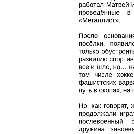
работал Матвей И
проведённые в 
«Металлист».
После основани
посёлки, появил
только обустроит
развитию спортив
всё и шло, но… н
том числе хокк
фашистских варв
путь в окопах, на
Но, как говорят,
продолжали игра
послевоенный с
дружина завоев