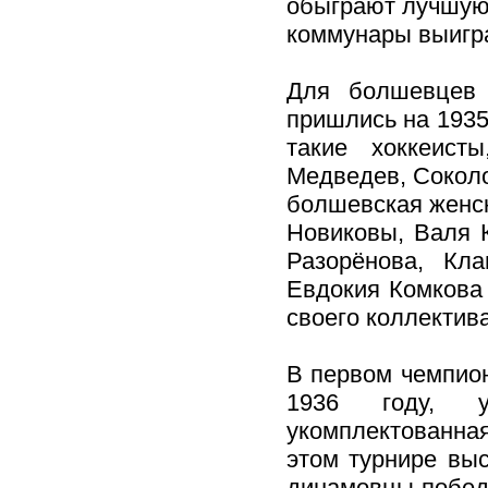
обыграют лучшую 
коммунары выигра
Для болшевцев 
пришлись на 1935
такие хоккеист
Медведев, Соколо
болшевская женск
Новиковы, Валя 
Разорёнова, Кл
Евдокия Комкова 
своего коллектива
В первом чемпион
1936 году, у
укомплектованна
этом турнире вы
динамовцы победи