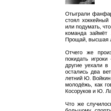
Отыграли фанфар
стоял хоккейный 
или подумать, что
команда займёт 
Прощай, высшая л
Отчего же прои
покидать игроки
другие уехали в 
остались два ве
летний Ю. Войкин
молодёжь, как г
Косоруков и Ю. Л
Что же случилос
большому спорту