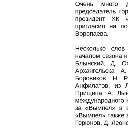
Очень много д
председатель го
президент ХК «
пригласил на по
Воропаева.
Несколько слов
началом сезона н
Блынский, Д. О
Архангельска А
Боровиков, Н. 
Анфилатов, из 
Прищепа, А. Лын
международного к
за «Вымпел» в в
«Вымпел» также в
Горюнов, Д. Леоно