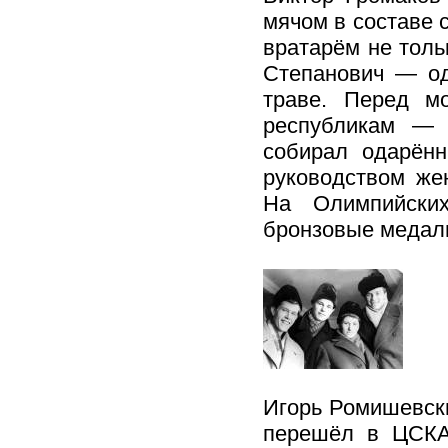
мячом в составе 
вратарём не тольк
Степанович — од
траве. Перед м
республикам — Б
собирал одарён
руководством же
На Олимпийски
бронзовые медал
Игорь Ромишевски
перешёл в ЦСКА