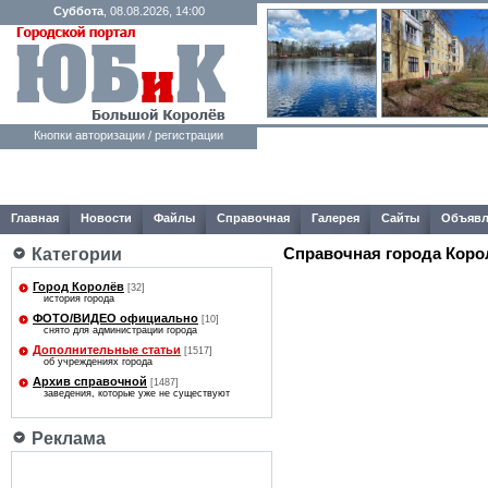
Суббота
, 08.08.2026, 14:00
Кнопки авторизации / регистрации
Главная
Новости
Файлы
Справочная
Галерея
Сайты
Объявл
Справочная города Коро
Категории
Город Королёв
[32]
история города
ФОТО/ВИДЕО официально
[10]
снято для администрации города
Дополнительные статьи
[1517]
об учреждениях города
Архив справочной
[1487]
заведения, которые уже не существуют
Реклама