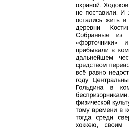
охраной. Ходоков
не поставили. И
остались жить в
деревни Кости
Собранные из 
«форточники» и
прибывали в комм
дальнейшем че
средством перево
всё равно недост
году Центральн
Гольдина в ко
беспризорниками.
физической культ
тому времени в к
тогда среди све
хоккею, своим 