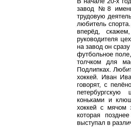
В начале 20-х го
завод №8 имени
трудовую деятел
любитель спорта.
вперёд, скажем
руководителя це
на завод он сразу
футбольное поле,
толчком для ма
Подлипках. Любит
хоккей. Иван Ива
говорят, с пелё
петербургскую 
коньками и клюш
хоккей с мячом 
которая позднее
выступал в разли