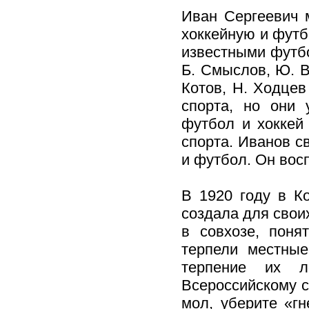
Иван Сергеевич 
хоккейную и футб
известными футбо
Б. Смыслов, Ю. В
Котов, Н. Ходцев
спорта, но они 
футбол и хоккей
спорта. Иванов с
и футбол. Он вос
В 1920 году в К
создала для свои
в совхозе, поня
терпели местные
терпение их л
Всероссийскому с
мол, уберите «г