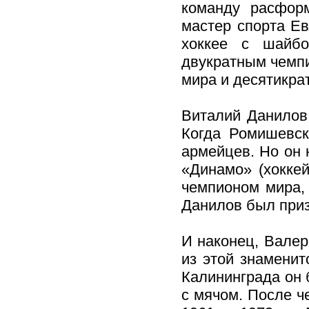
команду расформ
мастер спорта Е
хоккее с шайбо
двукратным чемп
мира и десятикр
Виталий Данилов 
Когда Ромишевс
армейцев. Но он 
«Динамо» (хоккей
чемпионом мира,
Данилов был приз
И наконец, Валер
из этой знаменит
Калининграда он
с мячом. После ч