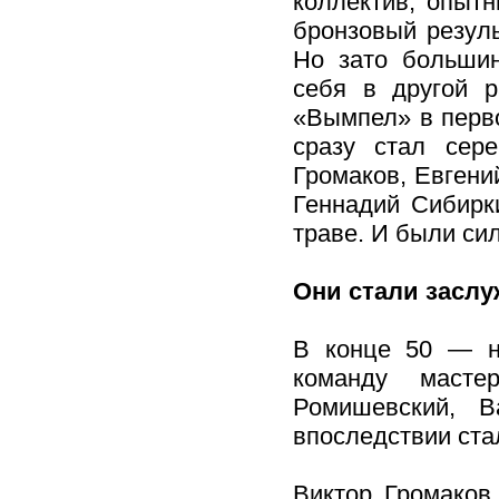
коллектив, опыт
бронзовый резуль
Но зато большин
себя в другой р
«Вымпел» в перво
сразу стал сер
Громаков, Евгени
Геннадий Сибирк
траве. И были си
Они стали засл
В конце 50 — н
команду масте
Ромишевский, 
впоследствии ст
Виктор Громаков