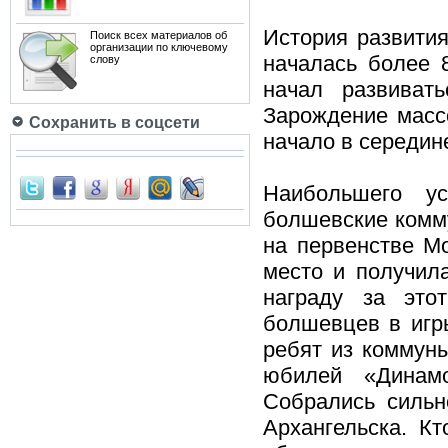
История развити
Поиск всех материалов об
организации по ключевому
началась более 
слову
начал развиват
Зарождение массо
Сохранить в соцсети
начало в середине
Наибольшего у
болшевские комму
на первенстве Мо
место и получил
награду за это
болшевцев в игры
ребят из коммуны
юбилей «Динам
Собрались сильн
Архангельска. К