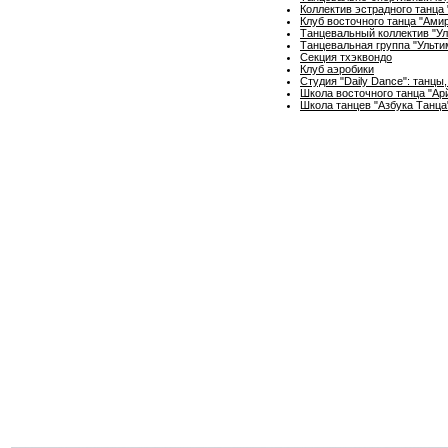
Коллектив эстрадного танца 
Клуб восточного танца "Ами
Танцевальный коллектив "Ул
Танцевальная группа "Ультим
Секция тхэквондо
Клуб аэробики
Студия "Daily Dance": танцы
Школа восточного танца "Ар
Школа танцев "Азбука Танца