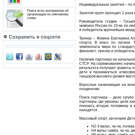
Индивидуальные занятия – по 
Поиск всех материалов об
Занятия групп проходят 2 раза 
организации по ключевому
слову
Руководитель студии – Гуськ
чемпион России по 10-ке по лю
и победитель крупнейших межд
Сохранить в соцсети
Тренер – Фокина Екатерина Ал
спорта, В класс по латине.
чемпионата мира по стандарту
финалист, призер и победитель
Наличие партнера на начальной
СТСР. На соревнованиях начина
результата получают грамоты и 
дети и проникнуться атмосфе
танцоров высокого уровня маст
Взрослые начинающие на конку
поодиночке.
Поиск партнера – дело сугубо
партнерш, где указаны цели зан
поискать вторую половинку в 
находятся.
Массовый спорт, категория Дети
Н2-3 вальс, ча-ча, полька
Н4 вальс самба, ча-ча, дж
Н5 вальс, квик, самба, ча