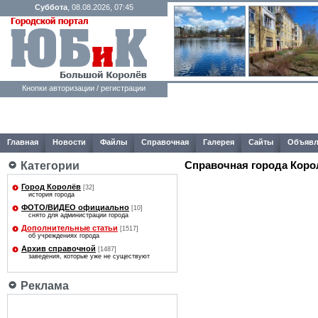
Суббота
, 08.08.2026, 07:45
Кнопки авторизации / регистрации
Главная
Новости
Файлы
Справочная
Галерея
Сайты
Объявл
Справочная города Коро
Категории
Город Королёв
[32]
история города
ФОТО/ВИДЕО официально
[10]
снято для администрации города
Дополнительные статьи
[1517]
об учреждениях города
Архив справочной
[1487]
заведения, которые уже не существуют
Реклама