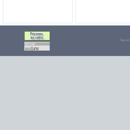
При ис