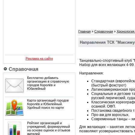
Главная
»
Справочная
»
Хронология
Направления ТСК "Максиму
Реклама на сайте
Танцевально-спортивный клуб "
Набор для всех желающих 4-99 л
Справочная
Направления:
Бесплатно добавить
Стандартная (европейска
организацию в справочную
городов Королёв и
(быстрый фокстрот)
Юбилейный
Латиноамериканская прог
Социальные и детские тан
русский лирический, суда
Карта организаций городов
Классическая хореографи
Королёв и Юбилейный.
осанкой. ОФП.
Удобный поиск по карте
Постановка свадебного 
Про-ам для взрослых.
Современные танцы – хип
Рейтинг организаций и
учреждений, формируемый
Для желающих – занятия летом
на основе оценок и отзывов
позволяют усовершенствовать т
жителей