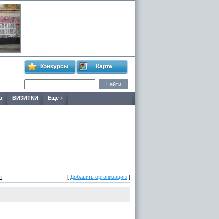
Конкурсы
Карта
а
ВИЗИТКИ
Ещё +
ы
[
Добавить организацию
]