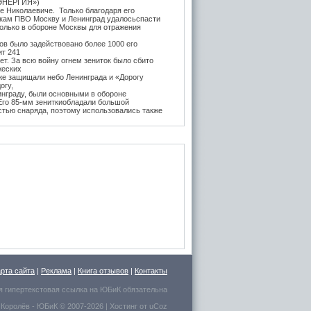
ЭНЕРГИЯ»)
е Николаевиче. Только благодаря его
икам ПВО Москву и Ленинград удалосьспасти
Только в обороне Москвы для отражения
в было задействовано более 1000 его
ит 241
т. За всю войну огнем зениток было сбито
жеских
же защищали небо Ленинграда и «Дорогу
огу,
инграду, были основными в обороне
 Его 85-мм зениткиобладали большой
стью снаряда, поэтому использовались также
, на прямую наводку для борьбы с тяжёлыми
 года после Курской битвы и испытательных
е,
нитки Логинова (в модификации Грабина)
 танк
тяжелые танки ИС-1 и КВ-85. Его легендарная
3-К (45-мм) на начало войны быласамым
отанковым орудием в РККА и практически
дством борьбы с бронетехникой врага до
да. За её
ьность бойцы прозвали её "пистолет на
вость производства завода №8 была в разы
х орудийныхзаводов СССР, вместе взятых
ессивным методам конвейерной сборки
новым и его орудия были основными в РККА
арта сайта
|
Реклама
|
Книга отзывов
|
Контакты
ивостоять всей технике врага. Завод
зенитные
я гипертекстовая ссылка на
ЮБиК
обязательна
танковое 45мм орудие и стволы для средних и
 Королёв
- ЮБиК © 2007-2026 |
Хостинг от
uCoz
я орудийных заводов. Именно разработки