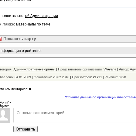
ополнительно:
об Администрации
. также:
материалы по теме
Показать
карту
нформация о рейтинге:
тегория:
Административные органы
| Представитель организации:
Vitayana
| Автор:
Адм
бавлено: 04.01.2009 | Обновлено:
20.02.2018 | Просмотров:
21721
|
Рейтинг:
0.0
/
0
его комментариев:
0
Уточните данные об организации или оставьт
Form">
йдите:
Отправить