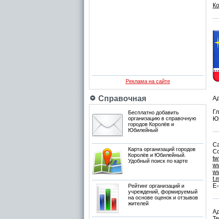
К
Реклама на сайте
Справочная
А
Г
Бесплатно добавить
организацию в справочную
Юр
городов Королёв и
Юбилейный
С
Карта организаций городов
С
Королёв и Юбилейный.
tw
Удобный поиск по карте
ww
ww
t.
E-
Рейтинг организаций и
учреждений, формируемый
на основе оценок и отзывов
жителей
Ад
Те