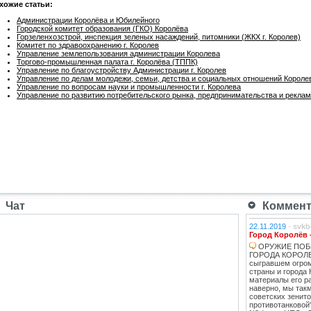
хожие статьи:
Администрации Королёва и Юбилейного
Городской комитет образования (ГКО) Королёва
Горзеленхозстрой, инспекция зеленых насаждений, питомники (ЖКХ г. Королев)
Комитет по здравоохранению г. Королев
Управление землепользования администрации Королева
Торгово-промышленная палата г. Королёва (ТППК)
Управление по благоустройству Администрации г. Королев
Управление по делам молодежи, семьи, детства и социальных отношений Короле
Управление по вопросам науки и промышленности г. Королева
Управление по развитию потребительского рынка, предпринимательства и реклам
Чат
Коммента
22.11.2019
-
svkb
Город Королёв 
ОРУЖИЕ ПОБ
ГОРОДА КОРОЛЕВ
сыгравшем огро
страны и города 
материалы его ра
наверно, мы такм
советских зенит
противотанковой