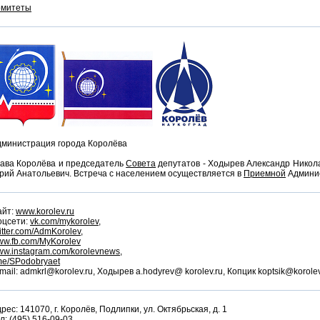
омитеты
дминистрация города Королёва
лава Королёва и председатель
Совета
депутатов - Ходырев Александр Никол
ий Анатольевич. Встреча с населением осуществляется в
Приемной
Админи
айт:
www.korolev.ru
оцсети:
vk.com/mykorolev
,
itter.com/AdmKorolev
,
w.fb.com/MyKorolev
w.instagram.com/korolevnews
,
me/SPodobryaet
mail: admkrl@korolev.ru, Ходырев a.hodyrev@ korolev.ru, Копцик koptsik@korolev
рес: 141070, г. Королёв, Подлипки, ул. Октябрьская, д. 1
л: (495) 516-09-03