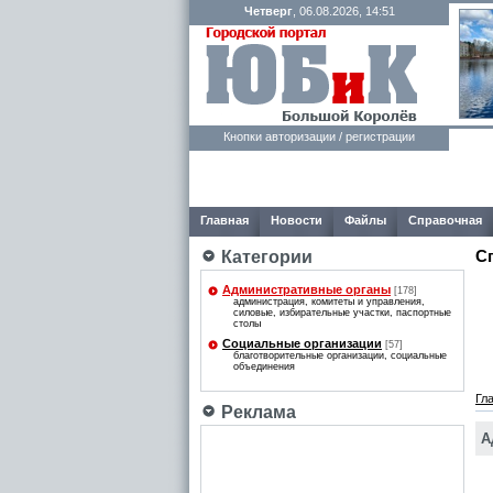
Четверг
, 06.08.2026, 14:51
Кнопки авторизации / регистрации
Главная
Новости
Файлы
Справочная
С
Категории
Административные органы
[178]
администрация, комитеты и управления,
силовые, избирательные участки, паспортные
столы
Социальные организации
[57]
благотворительные организации, социальные
объединения
Гл
Реклама
А