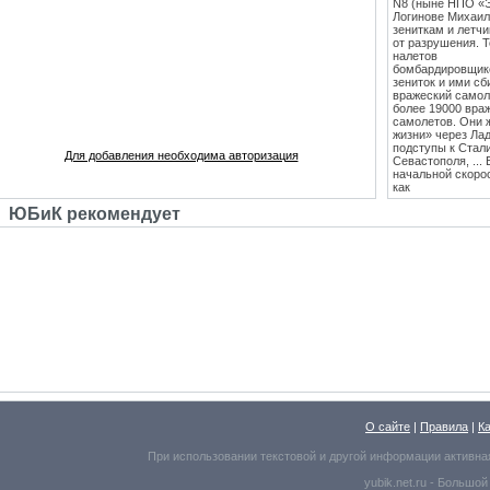
N8 (ныне НПО «
Логинове Михаил
зениткам и летч
от разрушения. 
налетов
бомбардировщико
зениток и ими сб
вражеский самоле
более 19000 вра
самолетов. Они 
жизни» через Лад
подступы к Стал
Для добавления необходима авторизация
Севастополя, ...
начальной скоро
как
противотанковые
ЮБиК рекомендует
танками Тигр и
Пантера. С 1943
стрельб в Кубинк
стволы 85 мм зе
стали ставить на
Т-34 (Т-34-85), 
"сорокапятка" 5
массовым против
единственным
эффективным сре
середины 1942 го
лёгкость и мобил
колесах". Массо
выше, чем у все
благодаря прогр
внедренным Логи
на начало войны,
О сайте
|
Правила
|
К
способными прот
производил ВСЕ 
При использовании текстовой и другой информации активна
орудия, противо
лёгких танков, а
yubik.net.ru -
Большой
также станки дл