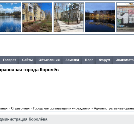
Галерея
Сайты
Объявления
Заметки
Блог
Форум
Знакомств
правочная города Королёв
авная
»
Справочная
»
Городские организации и учреждения
»
Административные орган
дминистрация Королёва