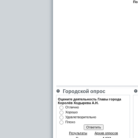
По
Городской опрос
Оцените деятельность Главы города
Королёв Ходырева А.Н.
Отлично
Хорошо
Удовлетворительно
Плохо
Результаты
Архив опросов