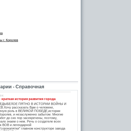
ва
ы г. Королев
рии - Справочная
ox
- краткая история развития города
ЕДЫБЕЛОЕ ПЯТНО В ИСТОРИИ ВОЙНЫ И
.Хочу рассказать Вам о человеке,
мную роль в ВЕЛИКОЙ ПОБЕДЕ,истории
Королев, и незаслуженно забытом. Многие
бот до сих пор засекречены, поэтому,
ало знаем о нем. Речь о создателе всех
ок ВОВ и легендарной
"сорокапятки" главном конструкторе завода