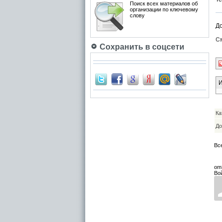
Поиск всех материалов об
организации по ключевому
слову
Д
См
Сохранить в соцсети
И
Ка
До
Вс
om
Во