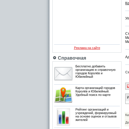
К
Уп
С
М
Ми
Реклама на сайте
Ад
Справочная
Бесплатно добавить
организацию в справочную
См
городов Королёв и
Юбилейный
Карта организаций городов
Королёв и Юбилейный.
Удобный поиск по карте
И
Рейтинг организаций и
учреждений, формируемый
Ка
на основе оценок и отзывов
жителей
До