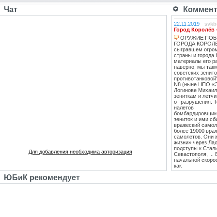
Чат
Коммента
22.11.2019
-
svkb
Город Королёв 
ОРУЖИЕ ПОБ
ГОРОДА КОРОЛЕВ
сыгравшем огро
страны и города 
материалы его ра
наверно, мы такм
советских зенит
противотанковой
N8 (ныне НПО «
Логинове Михаил
зениткам и летч
от разрушения. 
налетов
бомбардировщико
зениток и ими сб
вражеский самоле
более 19000 вра
самолетов. Они 
жизни» через Лад
подступы к Стал
Для добавления необходима авторизация
Севастополя, ...
начальной скоро
как
противотанковые
ЮБиК рекомендует
танками Тигр и
Пантера. С 1943
стрельб в Кубинк
стволы 85 мм зе
стали ставить на
Т-34 (Т-34-85), 
"сорокапятка" 5