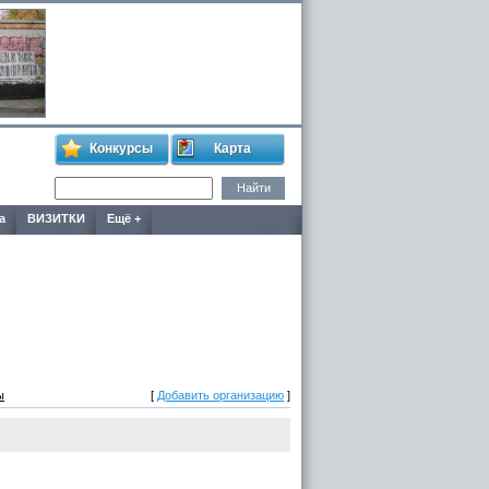
Конкурсы
Карта
а
ВИЗИТКИ
Ещё +
ы
[
Добавить организацию
]