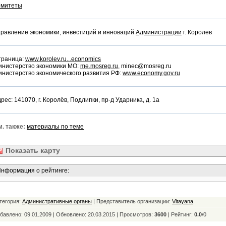
омитеты
равление экономики, инвестиций и инноваций
Администрации
г. Королев
траница:
www.korolev.ru...economics
инистерство экономики МО:
me.mosreg.ru
, minec@mosreg.ru
нистерство экономического развития РФ:
www.economy.gov.ru
рес: 141070, г. Королёв, Подлипки, пр-д Ударника, д. 1а
. также:
материалы по теме
Показать
карту
нформация о рейтинге:
тегория:
Административные органы
| Представитель организации:
Vitayana
бавлено: 09.01.2009 | Обновлено:
20.03.2015 | Просмотров:
3600
|
Рейтинг:
0.0
/
0