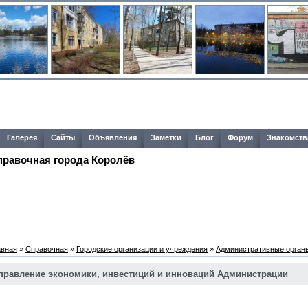
Галерея
Сайты
Объявления
Заметки
Блог
Форум
Знакомств
правочная города Королёв
авная
»
Справочная
»
Городские организации и учреждения
»
Административные орган
правление экономики, инвестиций и инноваций Администрации