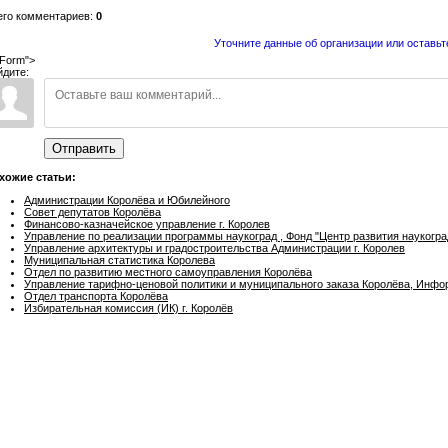
его комментариев:
0
Уточните данные об организации или оставьт
Form">
йдите:
Отправить
хожие статьи:
Администрации Королёва и Юбилейного
Совет депутатов Королёва
Финансово-казначейское управление г. Королев
Управление по реализации программы наукоград , Фонд "Центр развития наукогра
Управление архитектуры и градостроительства Администрации г. Королев
Муниципальная статистика Королева
Отдел по развитию местного самоуправления Королёва
Управление тарифно-ценовой политики и муниципального заказа Королёва, Инфор
Отдел транспорта Королёва
Избирательная комиссия (ИК) г. Королёв