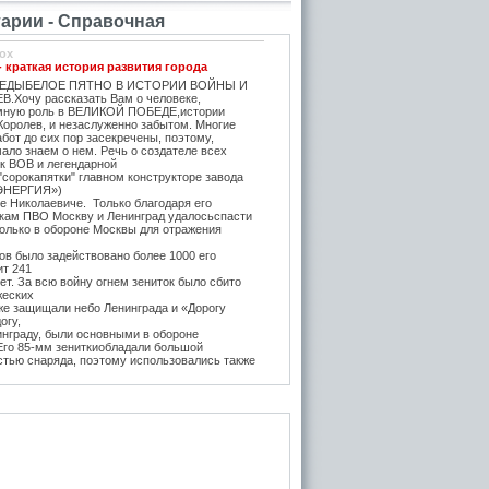
рии - Справочная
ox
- краткая история развития города
ЕДЫБЕЛОЕ ПЯТНО В ИСТОРИИ ВОЙНЫ И
.Хочу рассказать Вам о человеке,
мную роль в ВЕЛИКОЙ ПОБЕДЕ,истории
Королев, и незаслуженно забытом. Многие
бот до сих пор засекречены, поэтому,
ало знаем о нем. Речь о создателе всех
ок ВОВ и легендарной
"сорокапятки" главном конструкторе завода
ЭНЕРГИЯ»)
е Николаевиче. Только благодаря его
икам ПВО Москву и Ленинград удалосьспасти
Только в обороне Москвы для отражения
в было задействовано более 1000 его
ит 241
т. За всю войну огнем зениток было сбито
жеских
же защищали небо Ленинграда и «Дорогу
огу,
инграду, были основными в обороне
 Его 85-мм зениткиобладали большой
стью снаряда, поэтому использовались также
, на прямую наводку для борьбы с тяжёлыми
 года после Курской битвы и испытательных
е,
нитки Логинова (в модификации Грабина)
 танк
тяжелые танки ИС-1 и КВ-85. Его легендарная
3-К (45-мм) на начало войны быласамым