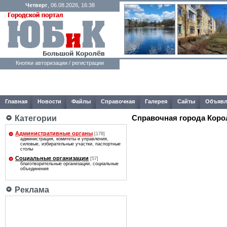
Четверг
, 06.08.2026, 16:38
Кнопки авторизации / регистрации
Главная
Новости
Файлы
Справочная
Галерея
Сайты
Объявл
Справочная города Коро
Категории
Административные органы
[178]
администрация, комитеты и управления,
силовые, избирательные участки, паспортные
столы
Социальные организации
[57]
благотворительные организации, социальные
объединения
Реклама