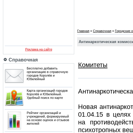
Главная
»
Справочная
»
Городские 
Антинаркотическая комисс
Реклама на сайте
Справочная
Комитеты
Бесплатно добавить
организацию в справочную
городов Королёв и
Юбилейный
Антинаркотическа
Карта организаций городов
Королёв и Юбилейный.
Удобный поиск по карте
Новая антинарко
01.04.15 в целя
Рейтинг организаций и
учреждений, формируемый
на основе оценок и отзывов
на противодейст
жителей
психотропных веще