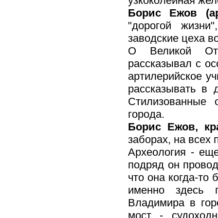
узкоколейная жел
Борис Ежов (а
"дорогой жизни
заводские цеха в
О Великой Оте
рассказывал с ос
артилерийское уч
рассказывать в 
Стилизованные 
города.
Борис Ежов, к
заборах, на всех 
Археология - ещ
подряд он провод
что она когда-то 
именно здесь 
Владимира в гор
мост - судоход