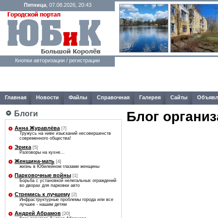
Пятница
, 07.08.2026, 20:43
Кнопки авторизации / регистрации
Главная
Новости
Файлы
Справочная
Галерея
Сайты
Объявл
Блог организ
Блоги
Анна Журавлёва
[7]
Тружусь на ниве изысканий несовершенств
современного общества!
Эрика
[5]
Разговоры на кухне...
Женщина-мать
[4]
жизнь в Юбилейном глазами женщины
Парковочные войны
[1]
Борьба с установкой нелегальных ограждений
во дворах для парковки авто
Стремись к лучшему
[2]
Инфраструктурные проблемы города или все
лучшее - нашим детям
Андрей Абрамов
[20]