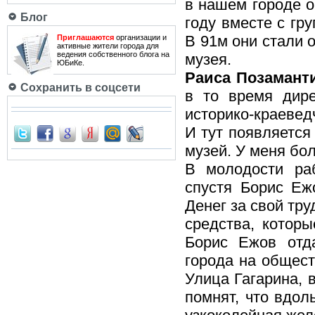
в нашем городе о
Блог
году вместе с гр
В 91м они стали 
Приглашаются
организации и
активные жители города для
ведения собственного блога на
музея.
ЮБиКе.
Раиса Позаманти
Сохранить в соцсети
в то время дире
историко-краевед
И тут появляется
музей. У меня бол
В молодости ра
спустя Борис Еж
Денег за свой тру
средства, котор
Борис Ежов отд
города на общест
Улица Гагарина, 
помнят, что вдол