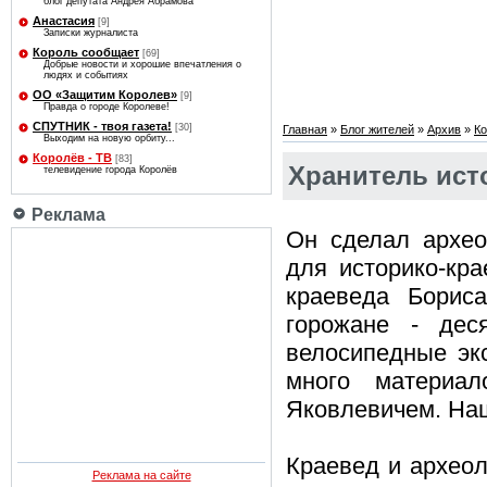
блог депутата Андрея Абрамова
Анастасия
[9]
Записки журналиста
Король сообщает
[69]
Добрые новости и хорошие впечатления о
людях и событиях
ОО «Защитим Королев»
[9]
Правда о городе Королеве!
СПУТНИК - твоя газета!
[30]
Главная
»
Блог жителей
»
Архив
»
Ко
Выходим на новую орбиту...
Королёв - ТВ
[83]
Хранитель ист
телевидение города Королёв
Реклама
Он сделал архео
для историко-кра
краеведа Борис
горожане - дес
велосипедные эк
много материа
Яковлевичем. На
Краевед и археол
Реклама на сайте