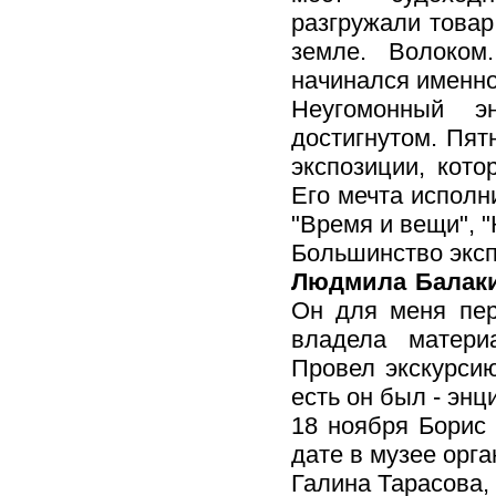
разгружали товар
земле. Волоком
начинался именно
Неугомонный э
достигнутом. Пят
экспозиции, кот
Его мечта исполн
"Время и вещи", "
Большинство эксп
Людмила Балакир
Он для меня пер
владела матери
Провел экскурсию
есть он был - энц
18 ноября Борис 
дате в музее орг
Галина Тарасова,