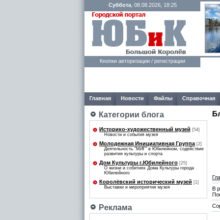
Суббота
, 08.08.2026, 18:25
Кнопки авторизации / регистрации
Главная
Новости
Файлы
Справочная
Б
Категории блога
Историко-художественный музей
[54]
Новости и события музея
Молодежная Инициативная Группа
[2]
Деятельность "МИГ" в Юбилейном, содействие
развития культуры и спорта
Дом Культуры г.Юбилейного
[25]
О жизни и собитиях Дома Культуры города
Юбилейного
Гл
Королёвский исторический музей
[1]
Выставки и мероприятия музея
В 
По
Со
Реклама