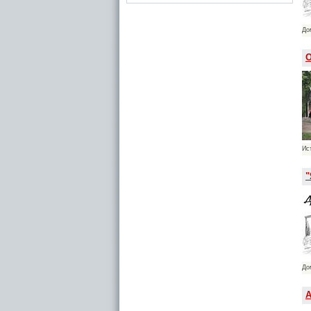
До
О
Ис
"
До
А