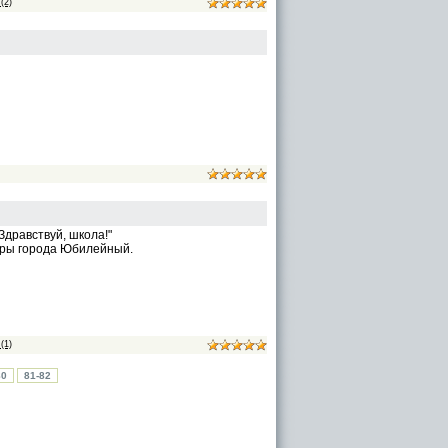
(2)
Здравствуй, школа!"
уры города Юбилейный.
(1)
80
81-82