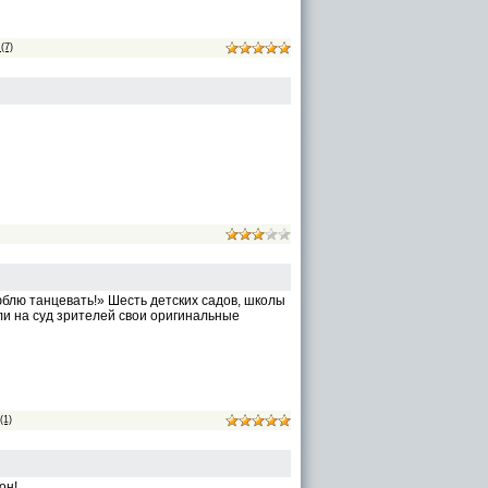
(7)
блю танцевать!» Шесть детских садов, школы
или на суд зрителей свои оригинальные
(1)
он!