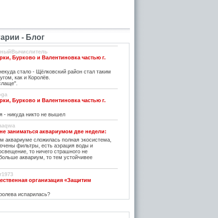
рии - Блог
вныйВычислитель
рки, Бурково и Валентиновка частью г.
екуда стало - Щёлковский район стал таким
угом, как и Королёв.
слаще".
oga
рки, Бурково и Валентиновка частью г.
я - никуда никто не вышел
aaqwa
 не заниматься аквариумом две недели:
м аквариуме сложилась полная экосистема,
ючены фильтры, есть аэрация воды и
освещение, то ничего страшного не
 больше аквариум, то тем устойчивее
r1973
ественная организация «Защитим
ролева испарилась?
 не заниматься аквариумом две недели: