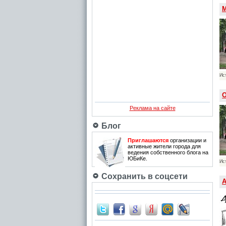
М
Ис
О
Реклама на сайте
Блог
Приглашаются
организации и
активные жители города для
ведения собственного блога на
ЮБиКе.
Ис
Сохранить в соцсети
А