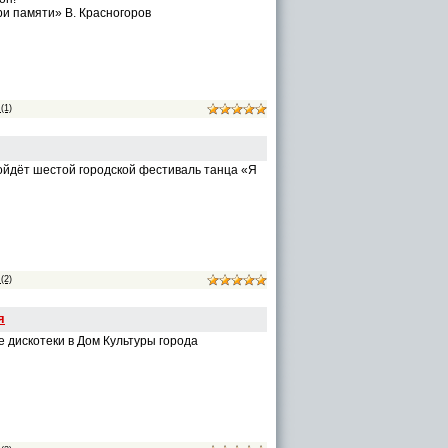
ри памяти» В. Красногоров
(1)
ойдёт шестой городской фестиваль танца «Я
(2)
я
е дискотеки в Дом Культуры города