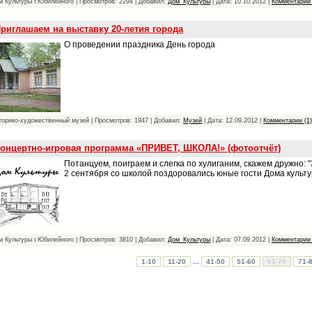
м Культуры г.Юбилейного | Просмотров: 2294 | Добавил:
Дом_Культуры
| Дата:
10.10.2012
|
Комментарии 
риглашаем на выставку 20-летия города
О проведении праздника День города
торико-художественный музей | Просмотров: 1947 | Добавил:
Музей
| Дата:
12.09.2012
|
Комментарии (1)
онцертно-игровая программа «ПРИВЕТ, ШКОЛА!» (фотоотчёт)
Потанцуем, поиграем и слегка по хулиганим, скажем дружно: "
2 сентября со школой поздоровались юные гости Дома культ
м Культуры г.Юбилейного | Просмотров: 3810 | Добавил:
Дом_Культуры
| Дата:
07.09.2012
|
Комментарии 
...
1-10
11-20
41-50
51-60
61-70
71-