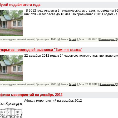
узей подвёл итоги года
В 2012 году открыты 9 тематических выставок, проведены 36
них 720 – в возрасте до 18 лет. По сравнению с 2011 годом н
торико-художественный музей | Просмотров: 1943 | Добавил:
Музей
| Дата:
11.02.2013
|
Комментарии (0)
ткрытие новогодней выставки "Зимняя сказка"
22 декабря 2012 года в 14 часов состоится открытие традици
торико-художественный музей | Просмотров: 2005 | Добавил:
Музей
| Дата:
20.12.2012
|
Комментарии (0)
фиша мероприятий на декабрь 2012
Афиша мероприятий на декабрь 2012