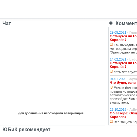
Чат
Коммента
29.05.2021
-
Гла
Останутся ли Го
Королёв?
Так выходить н
же городским окр
"Хрен редьки не 
14.02.2021
-
Lad
Останутся ли Го
Королёв?
пять лет спуст
04.01.2020
-
aqw
Что будет, если
Если в большо
правильно подкл
автоматическое 
произойдет. Чем
экосистема.
23.10.2018
-
Adle
Для добавления необходима авторизация
Об авторе: Общ
Королев»
Все защита Ко
ЮБиК рекомендует
01.10.2018
-
ГАВ
Что будет, если