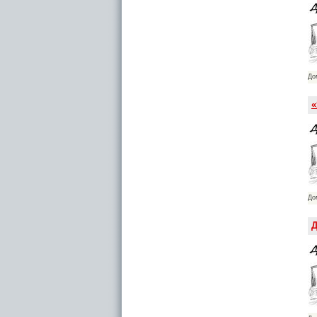
До
«
До
Д