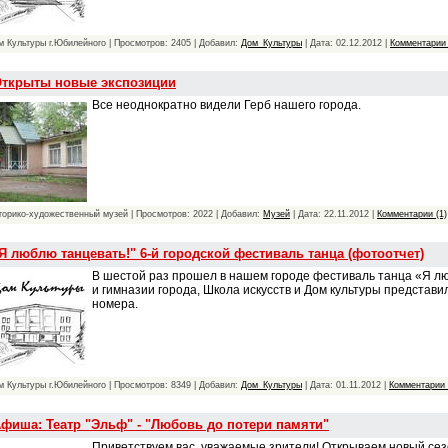
м Культуры г.Юбилейного | Просмотров: 2405 | Добавил:
Дом_Культуры
| Дата:
02.12.2012
|
Комментарии 
ткрыты новые экспозиции
Все неоднократно видели Герб нашего города.
торико-художественный музей | Просмотров: 2022 | Добавил:
Музей
| Дата:
22.11.2012
|
Комментарии (1)
Я люблю танцевать!" 6-й городской фестиваль танца (фотоотчет)
В шестой раз прошел в нашем городе фестиваль танца «Я лю
и гимназии города, Школа искусств и Дом культуры представ
номера.
м Культуры г.Юбилейного | Просмотров: 8349 | Добавил:
Дом_Культуры
| Дата:
01.11.2012
|
Комментарии 
фиша: Театр "Эльф" - "Любовь до потери памяти"
Приветствуем вас, уважаемые зрители! Открываем новый сез