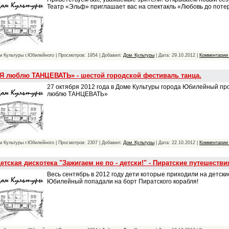
Театр «Эльф» приглашает вас на спектакль «Любовь до поте
м Культуры г.Юбилейного | Просмотров: 1954 | Добавил:
Дом_Культуры
| Дата:
29.10.2012
|
Комментарии 
Я люблю ТАНЦЕВАТЬ» - шестой городской фестиваль танца.
27 октября 2012 года в Доме Культуры города Юбилейный пр
люблю ТАНЦЕВАТЬ»
м Культуры г.Юбилейного | Просмотров: 2307 | Добавил:
Дом_Культуры
| Дата:
22.10.2012
|
Комментарии 
етская дискотека "Зажигаем не по - детски!" - Пиратские путешестви
Весь сентябрь в 2012 году дети которые приходили на детски
Юбилейный попадали на борт Пиратского корабля!