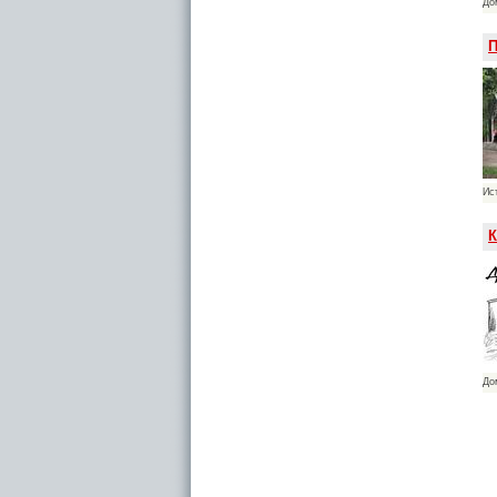
До
П
Ис
К
До