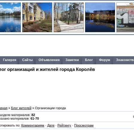
Галерея
Сайты
Объявления
Заметки
Блог
Форум
Знакомств
лог организаций и жителей города Королёв
авная
»
Блог жителей
» Организации города
разделе материалов:
82
казано материалов:
61-70
ртировать по:
Комментариям
·
Дате
·
Рейтингу
·
Просмотрам