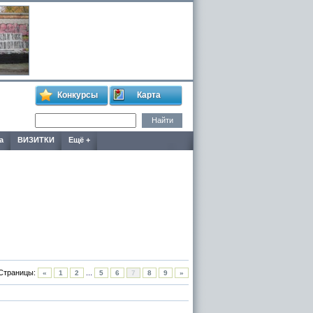
Конкурсы
Карта
а
ВИЗИТКИ
Ещё +
Страницы:
...
«
1
2
5
6
7
8
9
»