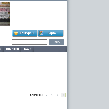
Конкурсы
Карта
а
ВИЗИТКИ
Ещё +
Страницы:
«
1
2
3