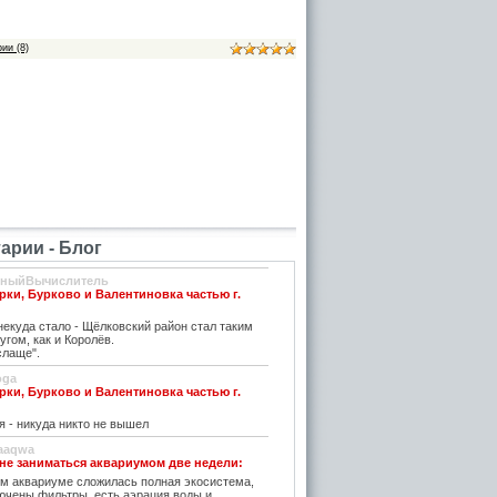
ии (8)
рии - Блог
вныйВычислитель
рки, Бурково и Валентиновка частью г.
екуда стало - Щёлковский район стал таким
угом, как и Королёв.
слаще".
oga
рки, Бурково и Валентиновка частью г.
я - никуда никто не вышел
aaqwa
 не заниматься аквариумом две недели:
м аквариуме сложилась полная экосистема,
ючены фильтры, есть аэрация воды и