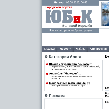
Четверг
, 06.08.2026, 06:43
Кнопки авторизации / регистрации
Главная
Новости
Файлы
Справочная
Б
Категории блога
Школа искусств Юбилейного
[7]
Хореография, Журналистика, Школа моделей,
Музыкальное отделение
Ансамбль "Мелодия"
[11]
информация о коллективе и творческие
новости
Молодежный театр «Эльф»
[5]
Информация о событиях театра
Гл
В 
Реклама
По
Со