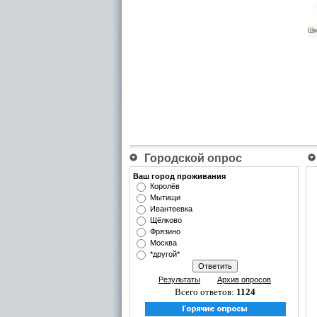
Шк
Городской опрос
Ваш город проживания
Королёв
Мытищи
Ивантеевка
Щёлково
Фрязино
Москва
*другой*
Результаты
Архив опросов
Всего ответов:
1124