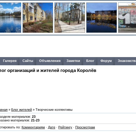
Галерея
Сайты
Объявления
Заметки
Блог
Форум
Знакомств
лог организаций и жителей города Королёв
авная
»
Блог жителей
» Творческие коллективы
разделе материалов:
23
казано материалов:
21-23
ртировать по:
Комментариям
·
Дате
·
Рейтингу
·
Просмотрам