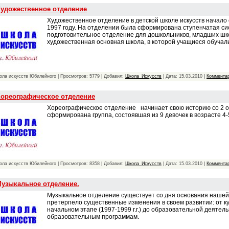
удожественное отделение
Художественное отделение в детской школе искусств начало 
1997 году. На отделении была сформирована ступенчатая си
подготовительное отделение для дошкольников, младших шко
художественная основная школа, в которой учащиеся обучалис
ола искусств Юбилейного | Просмотров: 5779 | Добавил:
Школа_Искусств
| Дата:
15.03.2010
|
Комментар
ореографическое отделение
Хореографическое отделение начинает свою историю со 2 ок
сформирована группа, состоявшая из 9 девочек в возрасте 4-5
ола искусств Юбилейного | Просмотров: 8358 | Добавил:
Школа_Искусств
| Дата:
15.03.2010
|
Комментар
узыкальное отделение.
Музыкальное отделение существует со дня основания нашей 
претерпело существенные изменения в своем развитии: от ку
начальном этапе (1997-1999 г.г.) до образовательной деяте
образовательным программам.