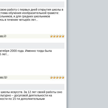
свою работу с первых дней открытия школы в
стема обучения изобразительной грамоте:
льников, и для средних школьников
ь в течение четырёх лет...
ии (2)
тября 2000 года. Именно тогда была
 лет...
ии (11)
школы искусств. За 12 лет своей работы оно
льтурно – досуговой деятельности на
льности по 15-ти дополнительным