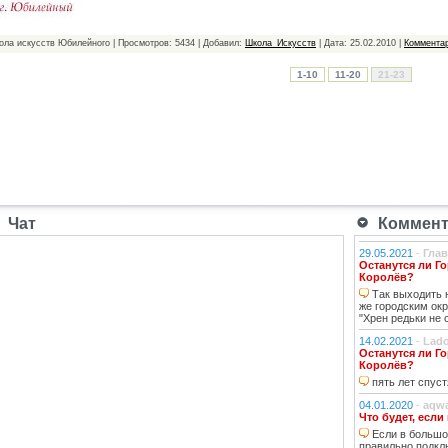
ола искусств Юбилейного | Просмотров: 5434 | Добавил:
Школа_Искусств
| Дата:
25.02.2010
|
Комментар
1-10
11-20
21-23
Чат
Коммента
29.05.2021
-
Гла
Останутся ли Го
Королёв?
Так выходить н
же городским окр
"Хрен редьки не 
14.02.2021
-
Lad
Останутся ли Го
Королёв?
пять лет спуст
04.01.2020
-
aqw
Что будет, если
Если в большо
правильно подкл