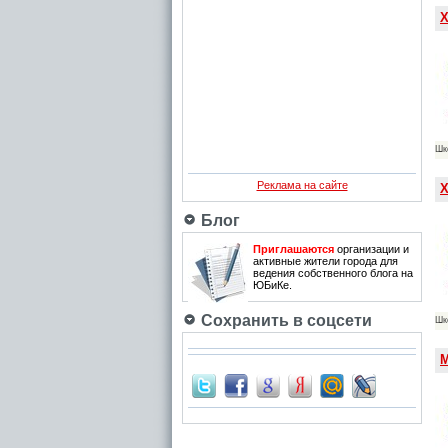
Х
Шк
Реклама на сайте
Х
Блог
Приглашаются
организации и
активные жители города для
ведения собственного блога на
ЮБиКе.
Сохранить в соцсети
Шк
М