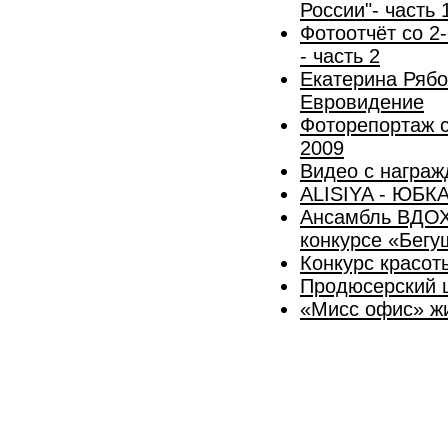
России"- часть 
Фотоотчёт со 2
- часть 2
Екатерина Рябо
Евровидение
Фоторепортаж 
2009
Видео с награж
ALISIYA - ЮБК
Ансамбль ВДОХ
конкурсе «Бегу
Конкурс красот
Продюсерский 
«Мисс офис» ж