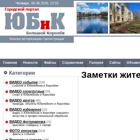
Четверг
, 06.08.2026, 13:33
Кнопки авторизации / регистрации
Главная
Новости
Файлы
Справочная
Галерея
Сайты
Объявл
Заметки жит
Категории
ВИДЕО события
[226]
события в Юбилейном и Королёве
ВИДЕО спорт/отдых
[55]
спорт в Юбилейном и Королёве
ВИДЕО другое
[85]
природа, объекты Юбилейного и Королёва
ВИДЕО избранное
[22]
видео о Юбилейном и Королёве хорошего
качества и профессиональной обработки
ВИДЕО фотонарезка
[21]
красивое слайдшоу о городе
ФОТО репортаж
[510]
факты и события
Рассказы о городе