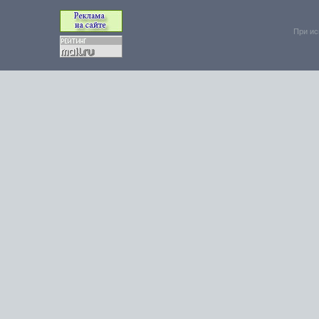
При ис