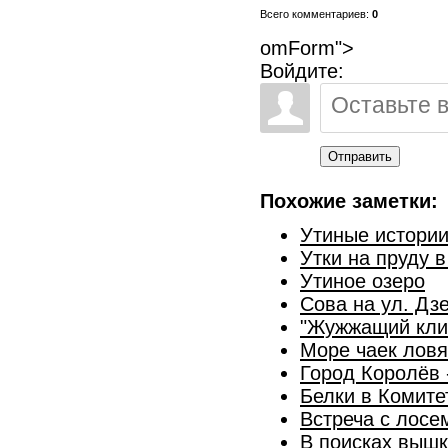
Всего комментариев:
0
omForm">
Войдите:
Отправить
Похожие заметки:
Утиные истории-
Утки на пруду 
Утиное озеро
Сова на ул. Дз
"Жужжащий кли
Море чаек ловя
Город Королёв -
Белки в Комите
Встреча с лосе
В поисках вышк