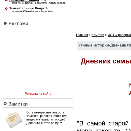
[275]
заметки о фактах, событиях, людях города
Замечательные Люди
[24]
таланты Юбилейного и Королёва
Реклама
Главная
»
Заметки
»
ФОТО репорта
Утиные истории-Двенадцать
Дневник семь
Реклама на сайте
Заметки
Есть интересная новость,
заметка, рассказ, фото или
видео материал о городе?
"В самой старой 
Добавьте в этот раздел!
море какое-то. 