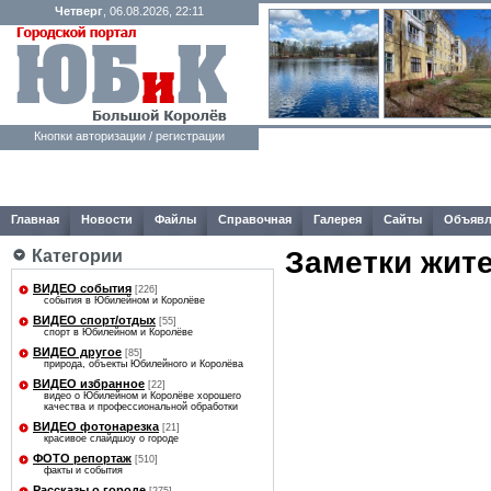
Четверг
, 06.08.2026, 22:11
Кнопки авторизации / регистрации
Главная
Новости
Файлы
Справочная
Галерея
Сайты
Объявл
Заметки жит
Категории
ВИДЕО события
[226]
события в Юбилейном и Королёве
ВИДЕО спорт/отдых
[55]
спорт в Юбилейном и Королёве
ВИДЕО другое
[85]
природа, объекты Юбилейного и Королёва
ВИДЕО избранное
[22]
видео о Юбилейном и Королёве хорошего
качества и профессиональной обработки
ВИДЕО фотонарезка
[21]
красивое слайдшоу о городе
ФОТО репортаж
[510]
факты и события
Рассказы о городе