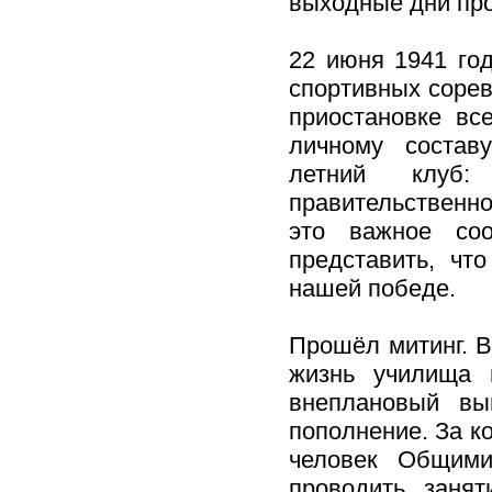
выходные дни пр
22 июня 1941 год
спортивных сорев
приостановке вс
личному состав
летний клуб:
правительствен
это важное со
представить, чт
нашей победе.
Прошёл митинг. В
жизнь училища 
внеплановый вы
пополнение. За к
человек Общими
проводить заня