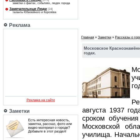
[275]
заметки о фактах, событиях, людях города
Замечательные Люди
[24]
таланты Юбилейного и Королёва
Реклама
Главная
»
Заметки
»
Рассказы о гор
Московское Краснознамённ
годах.
Мо
уч
го
Реклама на сайте
Ре
августа 1937 го
Заметки
сроком обучения
Есть интересная новость,
заметка, рассказ, фото или
Московской обл
видео материал о городе?
Добавьте в этот раздел!
училища. Начальн