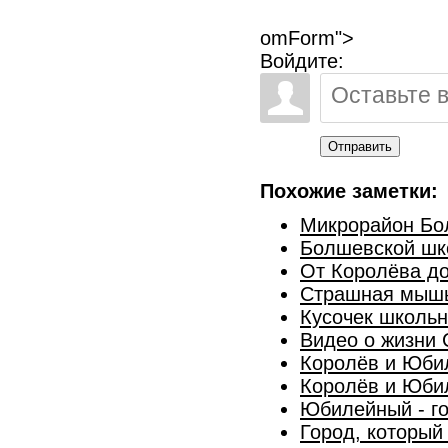
omForm">
Войдите:
Отправить
Похожие заметки:
Микрорайон Бол
Болшевской шко
От Королёва до
Страшная мышь
Кусочек школьн
Видео о жизни 
Королёв и Юбил
Королёв и Юбил
Юбилейный - г
Город, который