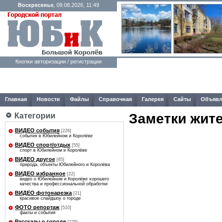
Воскресенье
, 09.08.2026, 11:49
Кнопки авторизации / регистрации
Главная
Новости
Файлы
Справочная
Галерея
Сайты
Объявл
Заметки жит
Категории
ВИДЕО события
[226]
события в Юбилейном и Королёве
ВИДЕО спорт/отдых
[55]
спорт в Юбилейном и Королёве
ВИДЕО другое
[85]
природа, объекты Юбилейного и Королёва
ВИДЕО избранное
[22]
видео о Юбилейном и Королёве хорошего
качества и профессиональной обработки
ВИДЕО фотонарезка
[21]
красивое слайдшоу о городе
ФОТО репортаж
[510]
факты и события
Рассказы о городе