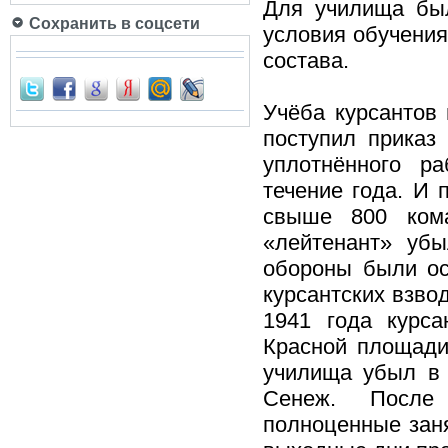
Для училища был
Сохранить в соцсети
условия обучения
состава.
Учёба курсантов 
поступил приказ
уплотнённого р
течение года. И 
свыше 800 кома
«лейтенант» уб
обороны были ос
курсантских взво
1941 года курс
Красной площади
училища убыл в 
Сенеж. После 
полноценные заня