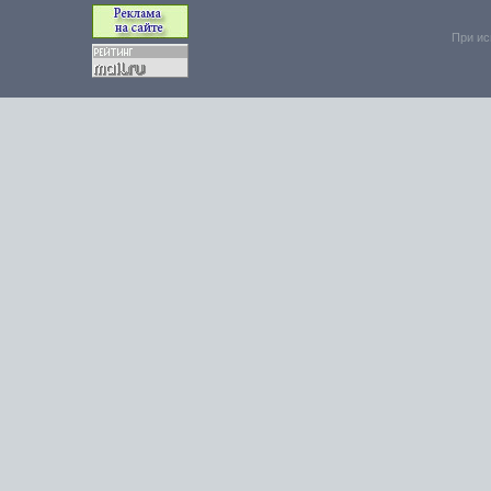
При ис