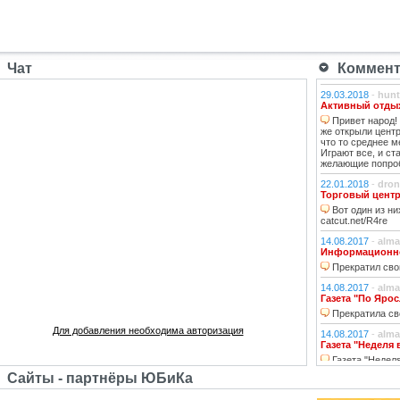
Чат
Коммента
29.03.2018
-
hunt
Активный отдых
Привет народ! 
же открыли центр
что то среднее м
Играют все, и ст
желающие попроб
22.01.2018
-
dron
Торговый центр
Вот один из ни
catcut.net/R4re
14.08.2017
-
alma
Информационно-
Прекратил сво
14.08.2017
-
alma
Газета "По Яро
Прекратила св
Для добавления необходима авторизация
14.08.2017
-
alma
Газета "Неделя
Газета "Неделя
осенью 2014 года
Сайты - партнёры ЮБиКа
14.08.2017
-
alma