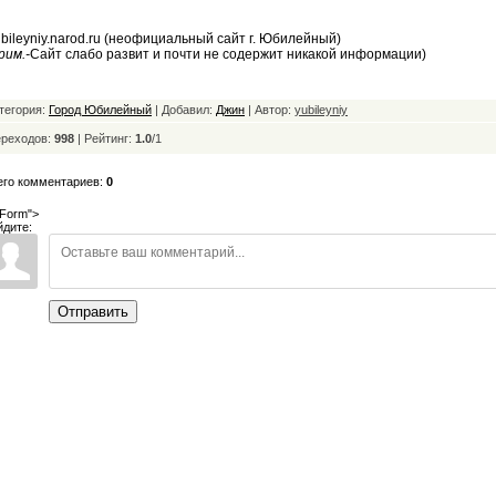
bileyniy.narod.ru (неофициальный сайт г. Юбилейный)
рим.-
Сайт слабо развит и почти не содержит никакой информации)
тегория:
Город Юбилейный
| Добавил:
Джин
| Автор:
yubileyniy
реходов:
998
|
Рейтинг:
1.0
/
1
его комментариев:
0
Form">
йдите:
Отправить