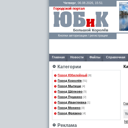
Четверг
, 06.08.2026, 15:51
Кнопки авторизации / регистрации
Главная
Новости
Файлы
Справочная
К
Категории
Город Юбилейный
[6]
Город Королёв
[51]
Город Мытищи
[4]
Город Щёлково
[5]
Город Пушкино
[2]
Город Ивантеевка
[1]
Гл
Город Монино
[0]
Город Фрязино
Y
[4]
ht
Реклама