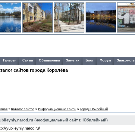
Галерея
Сайты
Объявления
Заметки
Блог
Форум
Знакомств
аталог сайтов города Королёва
авная
»
Каталог сайтов
»
Информационные сайты
»
Город Юбилейный
ubileyniy.narod.ru (неофициальный сайт г. Юбилейный)
tp://yubileyniy.narod.ru/