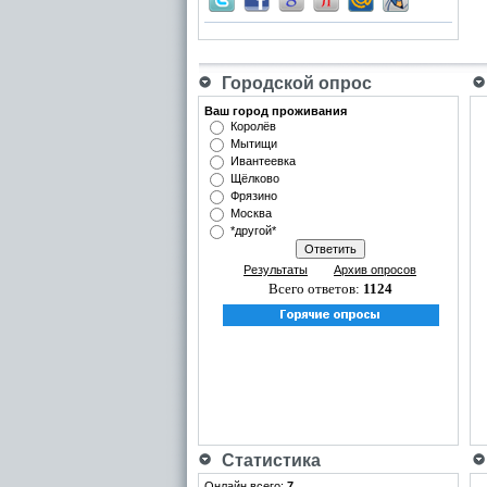
Городской опрос
Ваш город проживания
Королёв
Мытищи
Ивантеевка
Щёлково
Фрязино
Москва
*другой*
Результаты
Архив опросов
Всего ответов:
1124
Статистика
Онлайн всего:
7