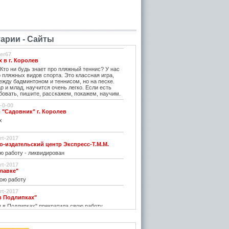
рии - Сайты
er67
 в г. Королев
Кто ни будь знает про пляжный теннис? У нас
 пляжных видов спорта. Это классная игра,
ежду бадминтоном и теннисом, но на песке.
ар и млад, научится очень легко. Если есть
овать, пишите, расскажем, покажем, научим.
-0-00
 "Садовник" г. Королев
х
rt-2017
издательский центр Экспресс-Т.М.М.
ю работу - ликвидирован
rt-2017
славке"
ою работу
rt-2017
 в Подлипках"
 в Подлипках" прекратила свою работу
.
rt-2017