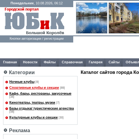
Понедельник
, 10.08.2026, 06:12
Кнопки авторизации / регистрации
Главная
Новости
Файлы
Справочная
Галерея
Сайты
Объявл
Каталог сайтов города К
Категории
Ночные клубы
[9]
Спортивные клубы и секции
[89]
Кафе, бары, рестораны, закусочные
[34]
Кинотеатры, театры, музеи
[7]
Базы отдыха/ туристические агенства
[58]
Культурные клубы и секции
[30]
Реклама