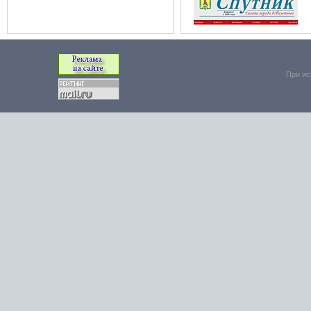
При ис