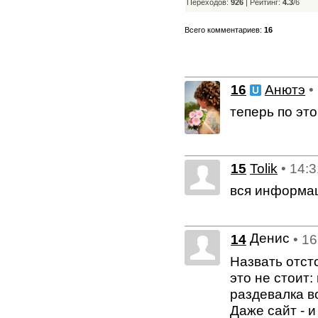
Переходов:
926
|
Рейтинг:
4.3
/
6
Всего комментариев:
16
16
Анютэ
•
теперь по эт
15
Tolik
• 14:
вся информаци
Денис
14
• 1
Назвать отсто
это не стоит
раздевалка в
Даже сайт - 