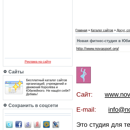
Главная
»
Каталог сайтов
»
Досуг, с
Новая фитнес-студия в Юб
http://www.novasport.org/
Реклама на сайте
Сайты
Бесплатный каталог сайтов
организаций, учреждений и
движений Королёва и
Юбилейного. Не нащёл себя?
Сайт:
www.nov
Добавь!
Сохранить в соцсети
E-mail:
info@no
Это студия для т