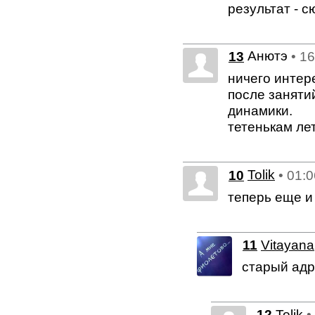
результат - с
Анютэ
13
• 1
ничего интере
после заняти
динамики.
тетенькам лет
10
Tolik
• 01:
теперь еще и 
11
Vitayana
старый адр
12
Tolik
•