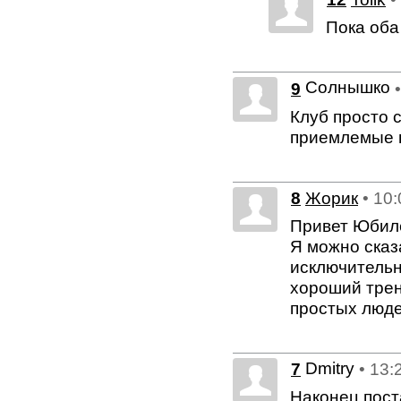
Пока оба
Солнышко
9
Клуб просто с
приемлемые ц
8
Жорик
• 10
Привет Юбиле
Я можно сказ
исключитель
хороший трене
простых люде
Dmitry
7
• 13:
Наконец пост