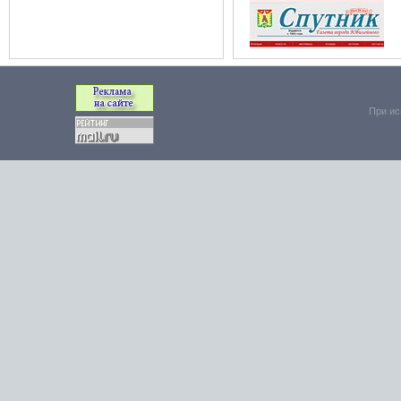
При ис