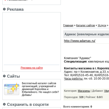
Реклама
Главная
»
Каталог сайтов
»
Услуги
»
Адамас (ювелирные издели
http://www.adamas.ru/
Компания "Адамас"
Специализация
: ювелирные из
Реклама на сайте
Контакты магазина в г. Королёв
Адрес: пр-т Космонавтов, д.33, к
Тел: 8(495)516-45-46, 8(495)516
Сайты
Часы работы:
пн.-сб. 10.00-20.00
Бесплатный каталог сайтов
организаций, учреждений и
движений Королёва и
Категория:
Магазины
| Добавил:
Vit
Юбилейного. Не нащёл себя?
Добавь!
Переходов:
328
|
Рейтинг:
0.0
/
0
Сохранить в соцсети
Всего комментариев:
0