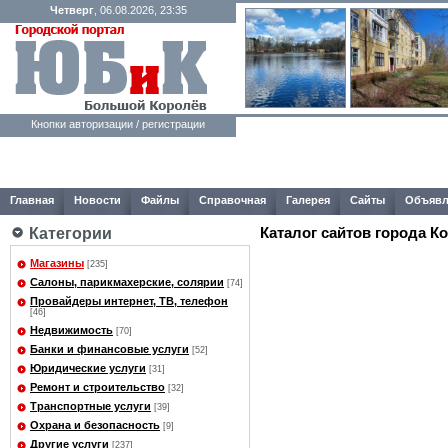
Четверг
, 06.08.2026, 23:35
Кнопки авторизации / регистрации
Главная
Новости
Файлы
Справочная
Галерея
Сайты
Объявл
Каталог сайтов города К
Категории
Магазины
[235]
Салоны, парикмахерские, солярии
[74]
Провайдеры интернет, ТВ, телефон
[46]
Недвижимость
[70]
Банки и финансовые услуги
[52]
Юридические услуги
[31]
Ремонт и строительство
[32]
Транспортные услуги
[39]
Охрана и безопасность
[9]
Другие услуги
[237]