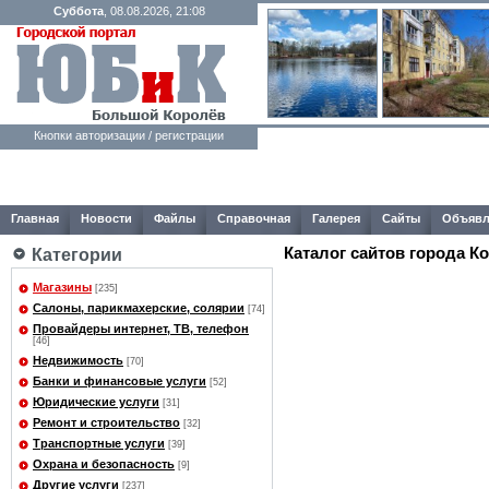
Суббота
, 08.08.2026, 21:08
Кнопки авторизации / регистрации
Главная
Новости
Файлы
Справочная
Галерея
Сайты
Объявл
Каталог сайтов города К
Категории
Магазины
[235]
Салоны, парикмахерские, солярии
[74]
Провайдеры интернет, ТВ, телефон
[46]
Недвижимость
[70]
Банки и финансовые услуги
[52]
Юридические услуги
[31]
Ремонт и строительство
[32]
Транспортные услуги
[39]
Охрана и безопасность
[9]
Другие услуги
[237]