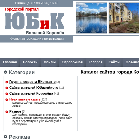
Пятница
, 07.08.2026, 16:16
Кнопки авторизации / регистрации
Главная
Новости
Файлы
Справочная
Галерея
Сайты
Объявл
Каталог сайтов города К
Категории
Группы соцсети ВКонтакте
[3]
Сайты жителей Юбилейного
[11]
Сайты жителей Королёва
[41]
Неактивные сайты
[24]
корзина сайтов: неработающие, с вирусами,
левые.
Разное
[5]
Для сайтов, попавших в этот раздел будут
созданы новые категории(раздел) (либо сайт
будет перемещён в уже имеющуюся
категорию)
Реклама