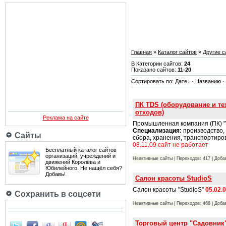
Главная
»
Каталог сайтов
»
Другие с
В Категории сайтов:
24
Показано сайтов:
11-20
Сортировать по:
Дате
·
Названию
·
ПК TDS (оборудование и те
отходов)
Реклама на сайте
Промышленная компания (ПК) "T
Специализация:
производство, 
Сайты
сбора, хранения, транспортиро
08.11.09 сайт не работает
Бесплатный каталог сайтов
организаций, учреждений и
Неактивные сайты | Переходов: 417 | Доб
движений Королёва и
Юбилейного. Не нащёл себя?
Добавь!
Салон красоты StudioS
Салон красоты "StudioS"
05.02.
Сохранить в соцсети
Неактивные сайты | Переходов: 468 | Доб
Торговый центр "Садовник