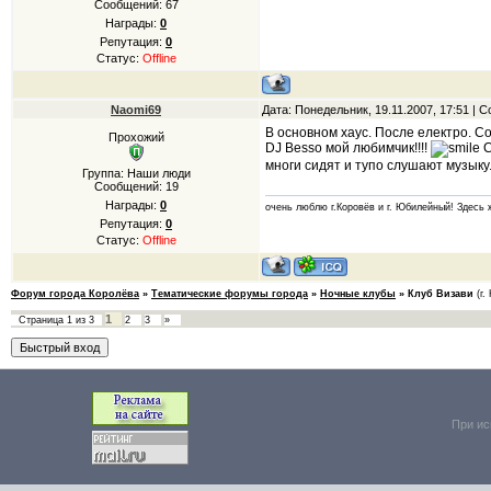
Сообщений:
67
Награды:
0
Репутация:
0
Статус:
Offline
Naomi69
Дата: Понедельник, 19.11.2007, 17:51 |
В основном хаус. После електро. Со
Прохожий
DJ Besso мой любимчик!!!!
С
многи сидят и тупо слушают музыку...
Группа: Наши люди
Сообщений:
19
Награды:
0
очень люблю г.Коровёв и г. Юбилейный! Здесь ж
Репутация:
0
Статус:
Offline
Форум города Королёва
»
Тематические форумы города
»
Ночные клубы
»
Клуб Визави
(г.
1
Страница
1
из
3
2
3
»
При ис