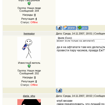
Клуб ТанZpol/Atoll
Группа: Наши люди
Сообщений:
204
Награды:
0
Репутация:
4
Статус:
Offline
hermajor
Дата: Среда, 14.11.2007, 18:01 | Сообще
Quote
(
Ёжик)
)
может если только на автопати!)
да и на афтапати там нех делать(л
провести пару часиков, правда Еж
Известный житель
Группа: Наши люди
Сообщений:
202
Награды:
0
Репутация:
0
Статус:
Offline
daria_shu
Дата: Среда, 14.11.2007, 18:02 | Сообще
клуб визави
смею предположить. что лучший по 