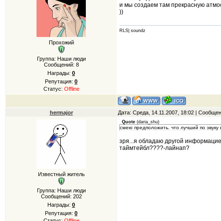
и мы создаем там прекрасную атмосф
))
RLS| soundz
Прохожий
Группа: Наши люди
Сообщений:
8
Награды:
0
Репутация:
0
Статус:
Offline
hermajor
Дата: Среда, 14.11.2007, 18:02 | Сообще
Quote
(
daria_shu
)
смею предположить. что лучший по звуку 
зря...я обладаю другой информацией
таймтейбл????-лайнап?
Известный житель
Группа: Наши люди
Сообщений:
202
Награды:
0
Репутация:
0
Статус:
Offline