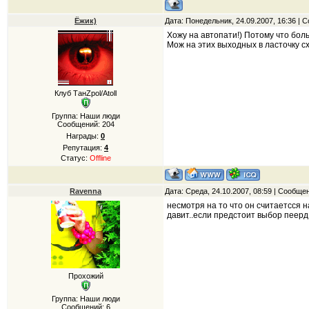
Ёжик)
Дата: Понедельник, 24.09.2007, 16:36 |
Хожу на автопати!) Потому что бол
Мож на этих выходных в ласточку с
Клуб ТанZpol/Atoll
Группа: Наши люди
Сообщений:
204
Награды:
0
Репутация:
4
Статус:
Offline
Ravenna
Дата: Среда, 24.10.2007, 08:59 | Сообще
несмотря на то что он считаетсся
давит..если предстоит выбор пеерд 
Прохожий
Группа: Наши люди
Сообщений:
6