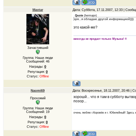
Maxtar
Дата: Суббота, 17.11.2007, 12:33 | Сооб
Quote
(
hermajor
)
зря...я обладаю другой информацией))))
это какой-же?
никогда не предаст только Музыка! ®
Зачастивший
Группа: Наши люди
Сообщений:
46
Награды:
0
Репутация:
0
Статус:
Offline
Naomi69
Дата: Воскресенье, 18.11.2007, 20:46 |
хорошй... что я там в субботу вытво
Прохожий
позор...
Группа: Наши люди
Сообщений:
19
очень люблю г.Коровёв и г. Юбилейный! Здесь ж
Награды:
0
Репутация:
0
Статус:
Offline