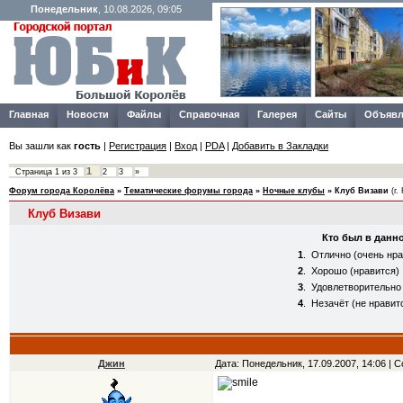
Понедельник
, 10.08.2026, 09:05
Главная
Новости
Файлы
Справочная
Галерея
Сайты
Объявл
Вы зашли как
гость
|
Регистрация
|
Вход
|
PDA
|
Добавить в Закладки
1
Страница
1
из
3
2
3
»
Форум города Королёва
»
Тематические форумы города
»
Ночные клубы
»
Клуб Визави
(г.
Клуб Визави
Кто был в данн
1
.
Отлично (очень нра
2
.
Хорошо (нравится)
3
.
Удовлетворительно (
4
.
Незачёт (не нравит
Джин
Дата: Понедельник, 17.09.2007, 14:06 |