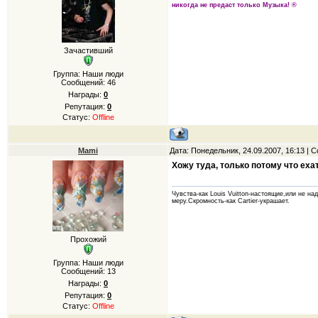
никогда не предаст только Музыка! ®
Зачастивший
Группа: Наши люди
Сообщений:
46
Награды:
0
Репутация:
0
Статус:
Offline
Mami
Дата: Понедельник, 24.09.2007, 16:13 |
Хожу туда, только потому что ехат
Чувства-как Louis Vuitton-настоящие,или не на
меру.Скромность-как Cartier-украшает.
Прохожий
Группа: Наши люди
Сообщений:
13
Награды:
0
Репутация:
0
Статус:
Offline