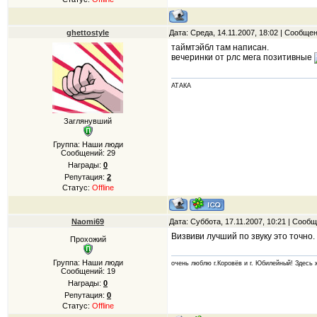
ghettostyle
Дата: Среда, 14.11.2007, 18:02 | Сообще
таймтэйбл там написан.
вечеринки от рлс мега позитивные
АТАКА
Заглянувший
Группа: Наши люди
Сообщений:
29
Награды:
0
Репутация:
2
Статус:
Offline
Naomi69
Дата: Суббота, 17.11.2007, 10:21 | Сооб
Визвиви лучший по звуку это точно. п
Прохожий
Группа: Наши люди
очень люблю г.Коровёв и г. Юбилейный! Здесь ж
Сообщений:
19
Награды:
0
Репутация:
0
Статус:
Offline