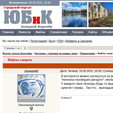
Воскресенье
, 09.08.2026, 15:35
Главная
Новости
Файлы
Справочная
Галерея
Сайты
Объявл
Вы зашли как
гость
|
Регистрация
|
Вход
|
PDA
|
Добавить в Закладки
1
Страница
1
из
1
Форум города Королёва
»
Болталка - говорим на разные темы
»
Развлечения
»
Файлы смер
Файлы смерти
АкадемиК
Дата: Четверг, 10.05.2012, 18:39 | Сооб
В интернете можно наткнуться на вс
"mereana mordegard glesgorv", яко
У каждого своя легенда (будь то ви
щекочет нервы... Так что... выклад
Problems?
Признанный житель