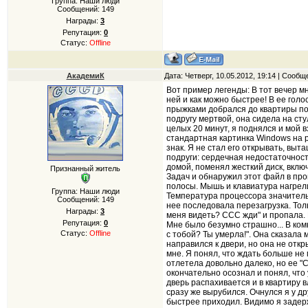
Группа: Наши люди
Сообщений:
149
Награды:
3
Репутация:
0
Статус:
Offline
АкадемиК
Дата: Четверг, 10.05.2012, 19:14 | Сооб
Вот пример легенды: В тот вечер мн
ней и как можно быстрее! В ee гол
прыжками добрался до квартиры под
подругу мертвой, она сидела на сту
целых 20 минут, я поднялся и мой 
стандартная картинка Windows на 
знак. Я не стал его открывать, вы
подруги: сердечная недостаточност
домой, поменял жесткий диск, вклю
Признанный житель
Задач и обнаружил этот файл в проц
полосы. Мышь и клавиатура нагрели
Группа: Наши люди
Температура процессора значитель
Сообщений:
149
нее последовала перезагрузка. Тол
Награды:
3
меня видеть? ССС жди" и пропала. 
Репутация:
0
Мне было безумно страшно... В комн
Статус:
Offline
с тобой? Ты умерла!". Она сказала 
направился к двери, но она не откр
мне. Я понял, что ждать больше не 
отлетела довольно далеко, но ее "С
окончательно осознал и понял, что у
дверь распахивается и в квартиру в
сразу же вырубился. Очнулся я у дру
быстрее приходил. Видимо я задержа