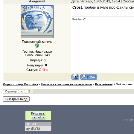
АкадемиК
Дата: Четверг, 10.05.2012, 19:54 | Сооб
Crost
, пробей в гугле про файлы с
Problems?
Признанный житель
Группа: Наши люди
Сообщений:
149
Награды:
3
Репутация:
0
Статус:
Offline
Форум города Королёва
»
Болталка - говорим на разные темы
»
Развлечения
»
Файлы смер
1
Страница
1
из
1
При ис