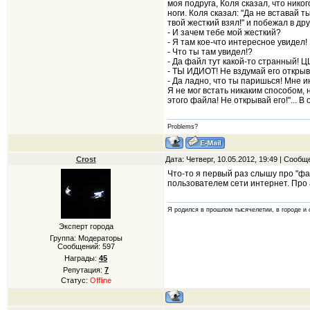
моя подруга, Коля сказал, что никог
ноги. Коля сказал: "Да не вставай 
твой жесткий взял!" и побежал в дру
- И зачем тебе мой жесткий?
- Я там кое-что интересное увидел!
- Что ты там увидел!?
- Да файл тут какой-то странный! Ц
- ТЫ ИДИОТ! Не вздумай его открыв
- Да ладно, что ты паришься! Мне и
Я не мог встать никаким способом, н
этого файла! Не открывай его!"... В
Problems?
Crost
Дата: Четверг, 10.05.2012, 19:49 | Сооб
Что-то я первый раз слышу про "фа
пользователем сети интернет. Про а
Я родился в прошлом тысячелетии, в городе и 
Эксперт города
Группа: Модераторы
Сообщений:
597
Награды:
45
Репутация:
7
Статус:
Offline