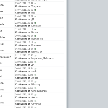
05.07.2011, 20:49
ana
Сообщение от:
Vitayana
03.07.2011, 21:03
лин
Сообщение от:
il86
29.06.2011, 23:51
ос
Сообщение от:
ДА
22.05.2011, 20:21
tik
Сообщение от:
Lahmatik
12.05.2011, 11:13
ha
Сообщение от:
Nusha
10.05.2011, 09:04
icin
Сообщение от:
IlyaGalicin
25.03.2011, 12:12
нак
Сообщение от:
Ронтонак
06.02.2011, 14:54
ana
Сообщение от:
Nastya_Jr
02.12.2010, 00:13
alicious
Сообщение от:
Impudent_Malicious
12.09.2010, 19:51
14
Сообщение от:
ДА
30.08.2010, 17:24
ic
Сообщение от:
static
08.06.2010, 20:45
ll
Сообщение от:
Angell
25.05.2010, 13:32
ana
Сообщение от:
Mirovoy
26.04.2010, 19:30
ana
Сообщение от:
windows7man
26.04.2010, 17:22
ne
Сообщение от:
Анютэ
10.04.2010, 23:46
ana
Сообщение от:
Chvanna
10.04.2010, 23:36