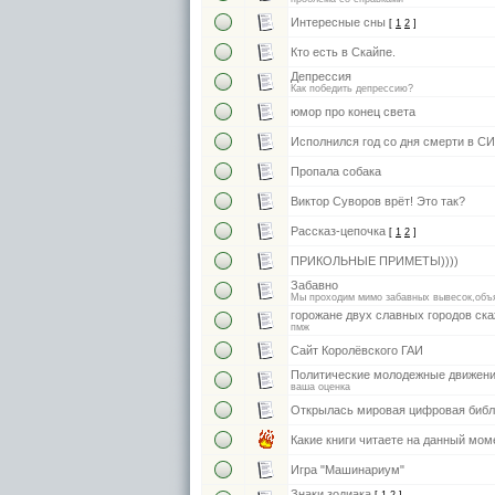
Интересные сны
[
1
2
]
Кто есть в Скайпе.
Депрессия
Как победить депрессию?
юмор про конец света
Исполнился год со дня смерти в 
Пропала собака
Виктор Суворов врёт! Это так?
Рассказ-цепочка
[
1
2
]
ПРИКОЛЬНЫЕ ПРИМЕТЫ))))
Забавно
Мы проходим мимо забавных вывесок,объ
горожане двух славных городов ска
пмж
Сайт Королёвского ГАИ
Политические молодежные движен
ваша оценка
Открылась мировая цифровая библ
Какие книги читаете на данный мом
Игра "Машинариум"
Знаки зодиака