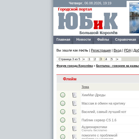
Четверг
, 06.08.2026, 19:19
Главная
Новости
Файлы
Справочная
Вы зашли как
гость
|
Регистрация
|
Вход
|
PDA
|
Доб
3
Страница
3
из
5
«
1
2
4
5
»
Форум города Королёва
»
Болталка - говорим на разн
Флейм
Тема
ХимМаг-Дреды
Массаж в обмен на критику
Василий, самый лучший кот
Паблик сервер CS 1.6
Аудионаркотики
Скачать бесплатно
помогите с проблемой
проблема со справками