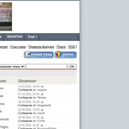
а
ВИЗИТКИ
Ещё +
щения
·
Участники
·
Правила форума
·
Поиск
·
RSS
]
темы
Обновления
↓
13.12.2011, 19:16
ок
Сообщение от:
окурок
07.12.2011, 23:34
ик
Сообщение от:
Путник
16.10.2011, 21:30
ana
Сообщение от:
АкадемиК
24.09.2011, 15:09
ik
Сообщение от:
marik
24.08.2011, 17:34
avrodi
Сообщение от:
Crost
12.07.2011, 11:21
Flight
Сообщение от:
BurningFlight