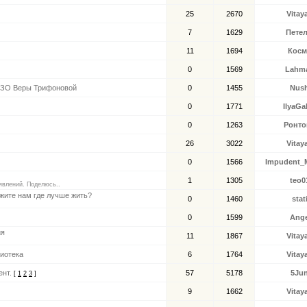
25
2670
Vitay
7
1629
Пете
11
1694
Косм
0
1569
Lahma
СИЗО Веры Трифоновой
0
1455
Nus
0
1771
IlyaGal
0
1263
Ронто
26
3022
Vitay
0
1566
Impudent_M
1
1305
teo0
явлений. Поделюсь..
жите нам где лучше жить?
0
1460
stat
0
1599
Ange
ия
11
1867
Vitay
иотека
6
1764
Vitay
ент.
57
5178
5Ju
[
1
2
3
]
9
1662
Vitay