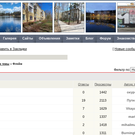
Галерея
Сайты
Объявления
Заметки
Блог
Форум
Знакомств
авить в Закладки
[
Новые сооб
ые темы
»
Флейм
Фильтр по:
Ответы
Просмотры
Автор 
0
1442
окур
19
2113
Путн
7
1629
Vitay
0
1337
mar
2
1418
mihailm
0
1311
Burning