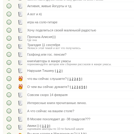
Активия, живые йогурты и тд
А вот и я)
игра на соло-гитаре
Хочу поделиться своей маленькой радостью
Пропала Алисия)))
Где она
Трагедия 11 сентября
Увлекся этой темой и вот что получилось
Газфонд или гос. пенсии?
книги\авторы в жанре ужасы
порекомендуйте авторов или сборники рассказов в жанре ужасы.
Нарушая Тишину
[
1
2
]
что вы сейчас слушаете?
[
1
2
3
4
5
]
О чем вы сейчас думаете?
[
1
2
3
4
5
6
]
Совсем скоро 14 февраля
Интересные книги прочитанные лично.
А что сейчас на вашем столе?
В Москве похолодает до -38 градусов???
Авики:))
[
1
2
3
]
оцениваем аваторы по 10-ти бальной шкале
Вы еще хотите в Макдональдс?