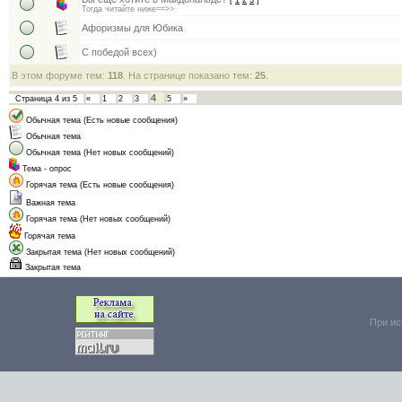
[
1
2
3
]
Тогда читайте ниже==>>
Афоризмы для Юбика
С победой всех)
В этом форуме тем:
118
. На странице показано тем:
25
.
4
Страница
4
из
5
«
1
2
3
5
»
Обычная тема (Есть новые сообщения)
Обычная тема
Обычная тема (Нет новых сообщений)
Тема - опрос
Горячая тема (Есть новые сообщения)
Важная тема
Горячая тема (Нет новых сообщений)
Горячая тема
Закрытая тема (Нет новых сообщений)
Закрытая тема
При ис