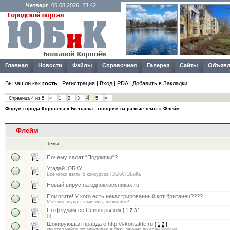
Четверг
, 06.08.2026, 23:42
Главная
Новости
Файлы
Справочная
Галерея
Сайты
Объявл
Вы зашли как
гость
|
Регистрация
|
Вход
|
PDA
|
Добавить в Закладки
4
Страница
4
из
5
«
1
2
3
5
»
Форум города Королёва
»
Болталка - говорим на разные темы
»
Флейм
Флейм
Тема
Почему салат "Подлипки"?
Угадай ЮБКУ
Все юбки взяты с конкурсов ЮБКА ЮБиКа
Новый вирус на одноклассниках.ru
Помогите! У кого есть некастрированный кот британец????
Моя вислоухая замучила, позвоните!
По флудим со Спиногрызом
[
1
2
3
]
)))
Шокирующая правда о http://vkontakte.ru
[
1
2
]
захотел найти друзей-попал в базу данных по всей России