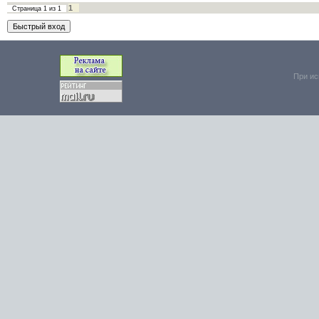
1
Страница
1
из
1
При ис