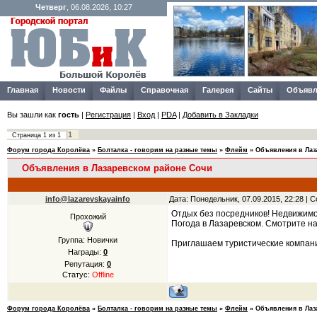
Четверг
, 06.08.2026, 10:27
Главная
Новости
Файлы
Справочная
Галерея
Сайты
Объявл
Вы зашли как
гость
|
Регистрация
|
Вход
|
PDA
|
Добавить в Закладки
1
Страница
1
из
1
Форум города Королёва
»
Болталка - говорим на разные темы
»
Флейм
»
Объявления в Лаз
Объявления в Лазаревском районе Сочи
info@lazarevskayainfo
Дата: Понедельник, 07.09.2015, 22:28 |
Отдых без посредников! Недвижимо
Прохожий
Погода в Лазаревском. Смотрите н
Группа: Новички
Приглашаем туристические компани
Награды:
0
Репутация:
0
Статус:
Offline
Форум города Королёва
»
Болталка - говорим на разные темы
»
Флейм
»
Объявления в Лаз