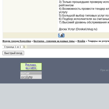
3) Только прошедшие проверку исп
рейтингом
4) Возможность провести тендер и
услугу
5) Большой выбор типовых услуг 
6) Подбор исполнителя за считаны
7) Высокий уровень обслуживания и
Доска Услуг (DoskaUslug.ru)
Форум города Королёва
»
Болталка - говорим на разные темы
»
Флейм
»
Тендеры на услуг
1
Страница
1
из
1
При ис