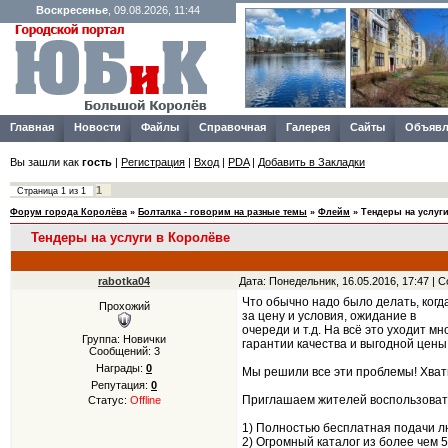
Воскресенье
, 09.08.2026, 11:44
Главная
Новости
Файлы
Справочная
Галерея
Сайты
Объявл
Вы зашли как
гость
|
Регистрация
|
Вход
|
PDA
|
Добавить в Закладки
1
Страница
1
из
1
Форум города Королёва
»
Болталка - говорим на разные темы
»
Флейм
»
Тендеры на услуг
Тендеры на услуги в Королёве
rabotka04
Дата: Понедельник, 16.05.2016, 17:47 |
Что обычно надо было делать, когд
Прохожий
за цену и условия, ожидание в
очереди и т.д. На всё это уходит мн
Группа: Новички
гарантии качества и выгодной цены
Сообщений:
3
Награды:
0
Мы решили все эти проблемы! Хват
Репутация:
0
Приглашаем жителей воспользовать
Статус:
Offline
1) Полностью бесплатная подачи л
2) Огромный каталог из более чем 5