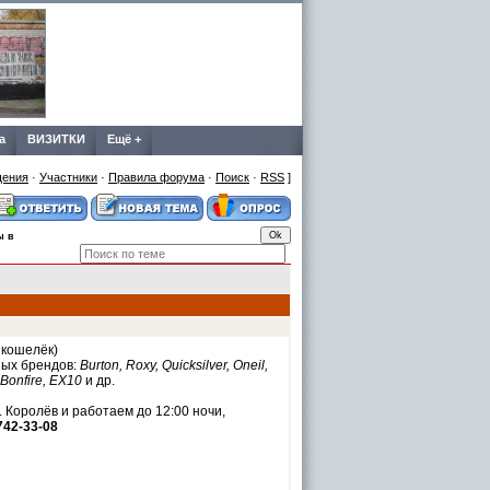
а
ВИЗИТКИ
Ещё +
щения
·
Участники
·
Правила форума
·
Поиск
·
RSS
]
ы в
 кошелёк)
ных брендов:
Burton, Roxy, Quicksilver, Oneil,
 Bonfire, ЕХ10
и др.
Королёв и работаем до 12:00 ночи,
742-33-08