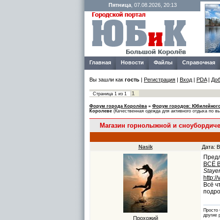
Пятница
, 07.08.2026, 20:13
Главная
Новости
Файлы
Справочная
Вы зашли как
гость
|
Регистрация
|
Вход
|
PDA
|
Доб
1
Страница
1
из
1
Форум города Королёва
»
Форум городов: Юбилейного
Королеве
(Качественная одежда для активного отдыха по в
Магазин горнолыжной и сноубордич
Nasik
Дата: В
Пред
ВСЁ 
Stayer
http:/
Всё ч
подро
Просто 
другие 
Прохожий