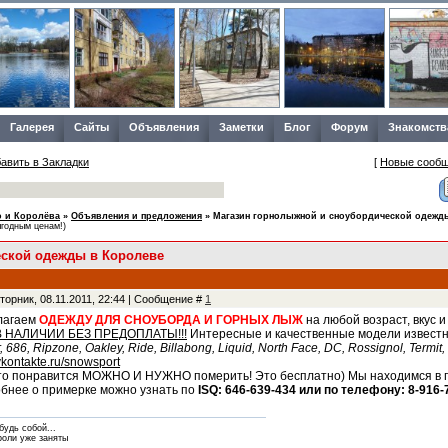
Галерея
Сайты
Объявления
Заметки
Блог
Форум
Знакомств
авить в Закладки
[
Новые сооб
 и Королёва
»
Объявления и предложения
»
Магазин горнолыжной и сноубордической одежд
ыгодным ценам!)
еской одежды в Королеве
торник, 08.11.2011, 22:44 | Сообщение #
1
лагаем
ОДЕЖДУ ДЛЯ СНОУБОРДА И ГОРНЫХ ЛЫЖ
на любой возраст, вкус и
В НАЛИЧИИ БЕЗ ПРЕДОПЛАТЫ!!!
Интересные и качественные модели извест
, 686, Ripzone, Oakley, Ride, Billabong, Liquid, North Face, DC, Rossignol, Termit,
/vkontakte.ru/snowsport
то понравится МОЖНО И НУЖНО померить! Это бесплатно) Мы находимся в г. 
бнее о примерке можно узнать по
ISQ: 646-639-434 или по телефону: 8-916-
будь собой...
роли уже заняты