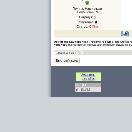
Группа: Наши люди
Сообщений:
9
Награды:
0
Репутация:
0
Статус:
Offline
Форум города Королёва
»
Форум городов: Юбилейного
Королеве
(Качественная одежда для активного отдыха по в
1
Страница
1
из
1