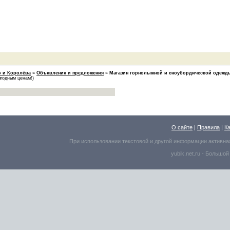
 и Королёва
»
Объявления и предложения
»
Магазин горнолыжной и сноубордической одежд
ыгодным ценам!)
О сайте
|
Правила
|
К
При использовании текстовой и другой информации активна
yubik.net.ru -
Большой