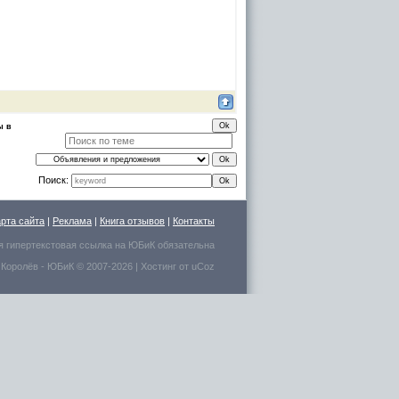
ы в
Поиск:
арта сайта
|
Реклама
|
Книга отзывов
|
Контакты
я гипертекстовая ссылка на
ЮБиК
обязательна
 Королёв
- ЮБиК © 2007-2026 |
Хостинг от
uCoz