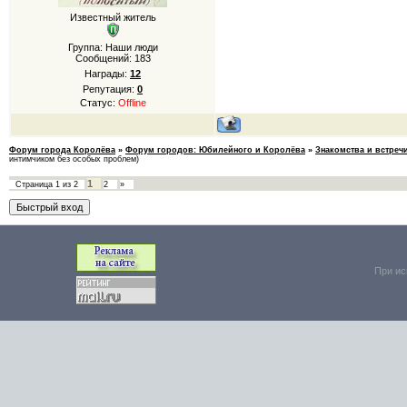
Известный житель
Группа: Наши люди
Сообщений:
183
Награды:
12
Репутация:
0
Статус:
Offline
Форум города Королёва
»
Форум городов: Юбилейного и Королёва
»
Знакомства и встреч
интимчиком без особых проблем)
1
Страница
1
из
2
2
»
При ис