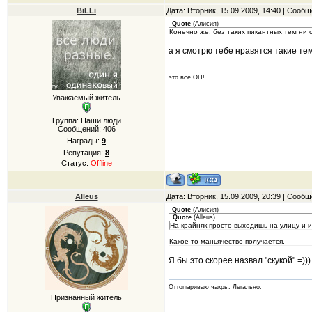
BiLLi
Дата: Вторник, 15.09.2009, 14:40 | Сооб
Quote
(
Алисия
)
Конечно же, без таких пикантных тем ни о
а я смотрю тебе нравятся такие тем
это все ОН!
Уважаемый житель
Группа: Наши люди
Сообщений:
406
Награды:
9
Репутация:
8
Статус:
Offline
Alleus
Дата: Вторник, 15.09.2009, 20:39 | Сооб
Quote
(
Алисия
)
Quote
(
Alleus
)
На крайняк просто выходишь на улицу и и
Какое-то маньячество получается.
Я бы это скорее назвал "скукой" =)))
Оттопыриваю чакры. Легально.
Признанный житель