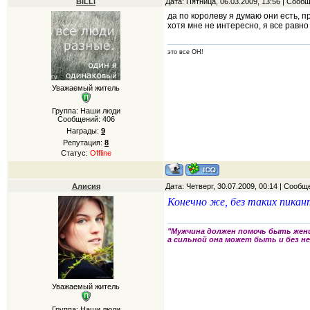
BiLLi
Дата: Пятница, 06.03.2009, 13:56 | Сооб
да по королеву я думаю они есть, пр
хотя мне не интересно, я все равно
это все ОН!
Уважаемый житель
Группа: Наши люди
Сообщений:
406
Награды:
9
Репутация:
8
Статус:
Offline
Алисия
Дата: Четверг, 30.07.2009, 00:14 | Сооб
Конечно же, без таких пикан
"Мужчина должен помочь быть жен
а сильной она может быть и без не
Уважаемый житель
Группа: Наши люди