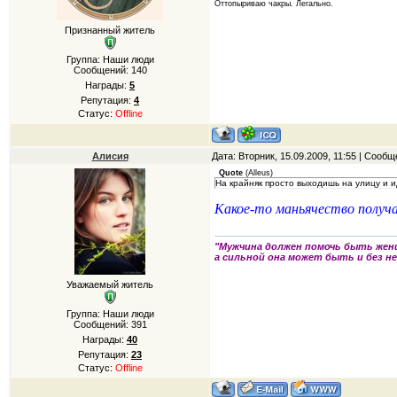
Оттопыриваю чакры. Легально.
Признанный житель
Группа: Наши люди
Сообщений:
140
Награды:
5
Репутация:
4
Статус:
Offline
Алисия
Дата: Вторник, 15.09.2009, 11:55 | Сооб
Quote
(
Alleus
)
На крайняк просто выходишь на улицу и и
Какое-то маньячество получ
"Мужчина должен помочь быть жен
а сильной она может быть и без не
Уважаемый житель
Группа: Наши люди
Сообщений:
391
Награды:
40
Репутация:
23
Статус:
Offline