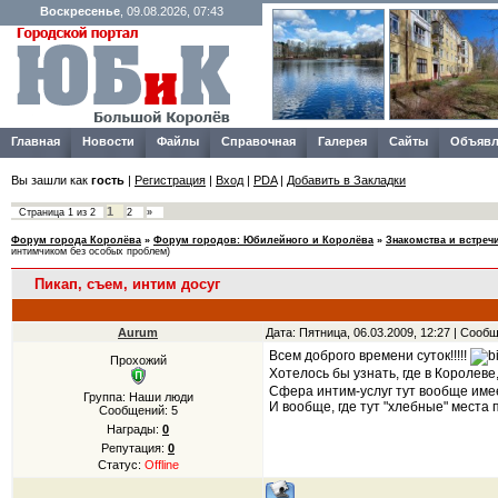
Воскресенье
, 09.08.2026, 07:43
Главная
Новости
Файлы
Справочная
Галерея
Сайты
Объявл
Вы зашли как
гость
|
Регистрация
|
Вход
|
PDA
|
Добавить в Закладки
1
Страница
1
из
2
2
»
Форум города Королёва
»
Форум городов: Юбилейного и Королёва
»
Знакомства и встреч
интимчиком без особых проблем)
Пикап, съем, интим досуг
Aurum
Дата: Пятница, 06.03.2009, 12:27 | Сооб
Всем доброго времени суток!!!!!
Прохожий
Хотелось бы узнать, где в Короле
Сфера интим-услуг тут вообще имее
Группа: Наши люди
И вообще, где тут "хлебные" места
Сообщений:
5
Награды:
0
Репутация:
0
Статус:
Offline