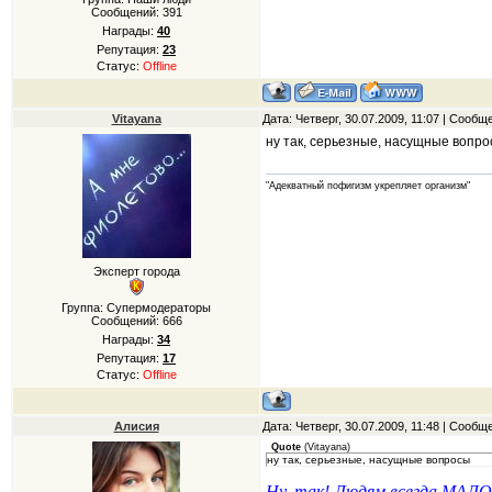
Сообщений:
391
Награды:
40
Репутация:
23
Статус:
Offline
Vitayana
Дата: Четверг, 30.07.2009, 11:07 | Сооб
ну так, серьезные, насущные вопр
"Адекватный пофигизм укрепляет организм"
Эксперт города
Группа: Супермодераторы
Сообщений:
666
Награды:
34
Репутация:
17
Статус:
Offline
Алисия
Дата: Четверг, 30.07.2009, 11:48 | Сооб
Quote
(
Vitayana
)
ну так, серьезные, насущные вопросы
Ну, так! Людям всегда МАЛО