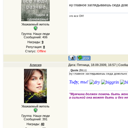
ну главное заглядываешь сюда дов
это все ОН!
Уважаемый житель
Группа: Наши люди
Сообщений:
406
Награды:
9
Репутация:
8
Статус:
Offline
Алисия
Дата: Пятница, 18.09.2009, 16:57 | Сооб
Quote
(
BiLLi
)
ну главное заглядываешь сюда довольно 
Тьфу, ты!
"Мужчина должен помочь быть жен
а сильной она может быть и без не
Уважаемый житель
Группа: Наши люди
Сообщений:
391
Награды:
40