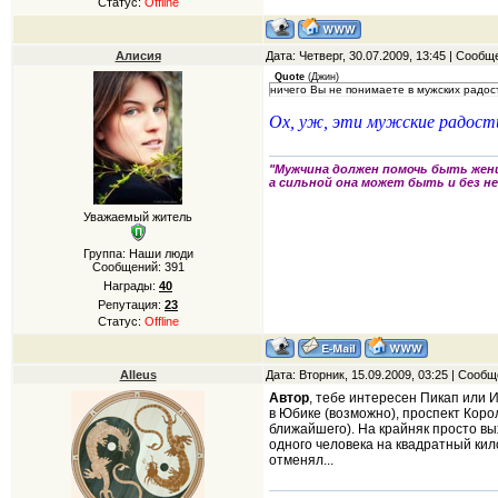
Статус:
Offline
Алисия
Дата: Четверг, 30.07.2009, 13:45 | Сооб
Quote
(
Джин
)
ничего Вы не понимаете в мужских радос
Ох, уж, эти мужские радост
"Мужчина должен помочь быть жен
а сильной она может быть и без не
Уважаемый житель
Группа: Наши люди
Сообщений:
391
Награды:
40
Репутация:
23
Статус:
Offline
Alleus
Дата: Вторник, 15.09.2009, 03:25 | Сооб
Автор
, тебе интересен Пикап или И
в Юбике (возможно), проспект Коро
ближайшего). На крайняк просто вы
одного человека на квадратный кило
отменял...