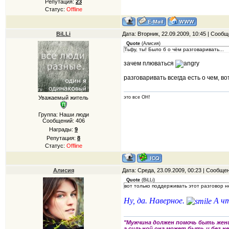
Репутация:
23
Статус:
Offline
BiLLi
Дата: Вторник, 22.09.2009, 10:45 | Сооб
Quote
(
Алисия
)
Тьфу, ты! Было б о чём разговаривать...
зачем плюваться
разговаривать всегда есть о чем, в
Уважаемый житель
это все ОН!
Группа: Наши люди
Сообщений:
406
Награды:
9
Репутация:
8
Статус:
Offline
Алисия
Дата: Среда, 23.09.2009, 00:23 | Сообще
Quote
(
BiLLi
)
вот только поддерживать этот разговор н
Ну, да. Наверное.
А чт
"Мужчина должен помочь быть жен
а сильной она может быть и без не