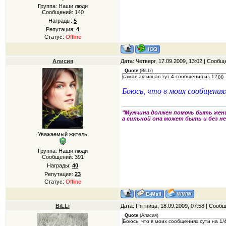
Группа: Наши люди
Сообщений:
140
Награды:
5
Репутация:
4
Статус:
Offline
Алисия
Дата: Четверг, 17.09.2009, 13:02 | Сооб
Quote
(
BiLLi
)
самая активная тут 4 сообщения из 12))))
Боюсь, что в моих сообщениях
"Мужчина должен помочь быть жен
а сильной она может быть и без не
Уважаемый житель
Группа: Наши люди
Сообщений:
391
Награды:
40
Репутация:
23
Статус:
Offline
BiLLi
Дата: Пятница, 18.09.2009, 07:58 | Сооб
Quote
(
Алисия
)
Боюсь, что в моих сообщениях сути на 1/4