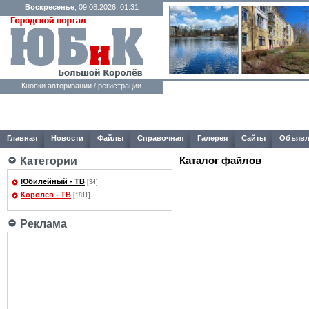
Воскресенье
, 09.08.2026, 01:31
Кнопки авторизации / регистрации
Главная
Новости
Файлы
Справочная
Галерея
Сайты
Объявл
Каталог файлов
Категории
Юбилейный - ТВ
[34]
Королёв - ТВ
[1811]
Реклама