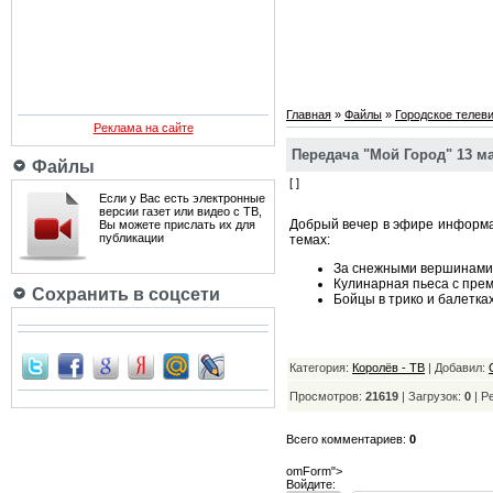
Главная
»
Файлы
»
Городское телев
Реклама на сайте
Передача "Мой Город" 13 ма
Файлы
[ ]
Если у Вас есть электронные
версии газет или видео с ТВ,
Добрый вечер в эфире информац
Вы можете прислать их для
публикации
темах:
За снежными вершинами в
Кулинарная пьеса с прем
Сохранить в соцсети
Бойцы в трико и балетках
Категория:
Королёв - ТВ
| Добавил:
Просмотров:
21619
| Загрузок:
0
|
Р
Всего комментариев:
0
omForm">
Войдите: