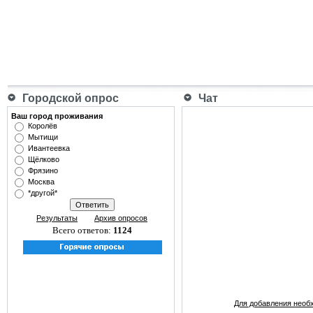
Городской опрос
Чат
Ваш город проживания
Королёв
Мытищи
Ивантеевка
Щёлково
Фрязино
Москва
*другой*
Результаты
Архив опросов
Всего ответов:
1124
Для добавления необ