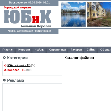
Воскресенье
, 09.08.2026, 02:01
Кнопки авторизации / регистрации
Главная
Новости
Файлы
Справочная
Галерея
Сайты
Объявл
Каталог файлов
Категории
Юбилейный - ТВ
[34]
Королёв - ТВ
[1811]
Реклама