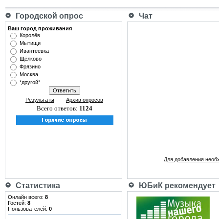
Городской опрос
Чат
Ваш город проживания
Королёв
Мытищи
Ивантеевка
Щёлково
Фрязино
Москва
*другой*
Результаты
Архив опросов
Всего ответов:
1124
Для добавления необ
Статистика
ЮБиК рекомендует
Онлайн всего:
8
Гостей:
8
Пользователей:
0