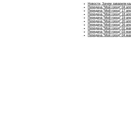
Новости, Зачем заварили ка
Передача "Мой город" 04 ап
Передача "Мой город" 17 ап
Передача "Мой город" 18 ап
Передача "Мой город" 19 ап
Передача "Мой город" 20 ап
Передача "Мой город" 26 ап
Передача "Мой город" 02 ма
Передача "Мой город" 03 ма
Передача "Мой город" 04 ма