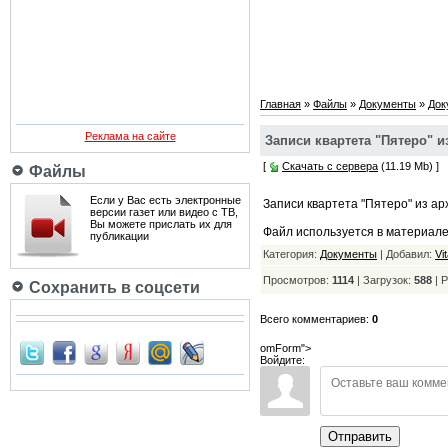
Главная
»
Файлы
»
Документы
»
Док
Реклама на сайте
Записи квартета "Пятеро" и
[
Скачать с сервера
(11.19 Mb) ]
Файлы
Если у Вас есть электронные
Записи квартета "Пятеро" из а
версии газет или видео с ТВ,
Вы можете прислать их для
Файл используется в материал
публикации
Категория:
Документы
| Добавил:
Vi
Просмотров:
1114
| Загрузок:
588
|
Р
Сохранить в соцсети
Всего комментариев:
0
omForm">
Войдите:
Отправить