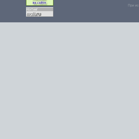
При ис