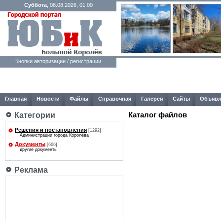
Суббота
, 08.08.2026, 01:00
Кнопки авторизации / регистрации
Главная
Новости
Файлы
Справочная
Галерея
Сайты
Объявл
Каталог файлов
Категории
Решения и постановления
[1292]
Администрации города Королёва
Документы
[666]
другие документы
Реклама