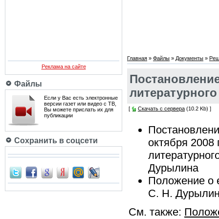
Главная
»
Файлы
»
Документы
»
Реш
Реклама на сайте
Постановление
Файлы
литературного
Если у Вас есть электронные
версии газет или видео с ТВ,
[
Скачать с сервера
(10.2 Kb) ]
Вы можете прислать их для
публикации
Постановлени
Сохранить в соцсети
октября 2008
литературного
Дурылина
Положение о 
С. Н. Дурыли
См. также:
Положе