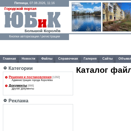
Пятница
, 07.08.2026, 11:16
Кнопки авторизации / регистрации
Главная
Новости
Файлы
Справочная
Галерея
Сайты
Объявл
Каталог фай
Категории
Решения и постановления
[1292]
Администрации города Королёва
Документы
[666]
другие документы
Реклама